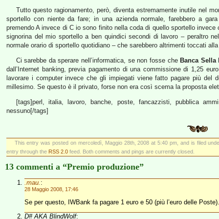
Tutto questo ragionamento, però, diventa estremamente inutile nel mome
sportello con niente da fare; in una azienda normale, farebbero a gara t
premendo A invece di C io sono finito nella coda di quello sportello invece c
signorina del mio sportello a ben quindici secondi di lavoro – peraltro n
normale orario di sportello quotidiano – che sarebbero altrimenti toccati alla
Ci sarebbe da sperare nell’informatica, se non fosse che
Banca Sella
h
dall’Internet banking, previa pagamento di una commissione di 1,25 eur
lavorare i computer invece che gli impiegati viene fatto pagare più del d
millesimo. Se questo è il privato, forse non era così scema la proposta ele
[tags]perl, italia, lavoro, banche, poste, fancazzisti, pubblica am
nessuno[/tags]
This entry was posted on mercoledì, Maggio 28th, 2008 at 5:40 pm, and is filed und
entry through the
RSS 2.0
feed. Both comments and pings are currently closed.
13 commenti a “Premio produzione”
.mau.
:
28 Maggio 2008, 17:46
Se per questo, IWBank fa pagare 1 euro e 50 (più l’euro delle Poste)
D# AKA BlindWolf
: