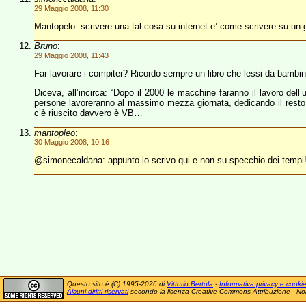
29 Maggio 2008, 11:30
Mantopelo: scrivere una tal cosa su internet e’ come scrivere su un gio
Bruno
:
29 Maggio 2008, 11:43
Far lavorare i compiter? Ricordo sempre un libro che lessi da bambino,
Diceva, all’incirca: “Dopo il 2000 le macchine faranno il lavoro dell
persone lavoreranno al massimo mezza giornata, dedicando il resto de
c’è riuscito davvero è VB…
mantopleo
:
30 Maggio 2008, 10:16
@simonecaldana: appunto lo scrivo qui e non su specchio dei tempi
Questo sito è (C) 1995-2026 di
Vittorio Bertola
-
Informativa privacy e cooki
Alcuni diritti riservati
secondo la licenza Creative Commons Attribuzione - No