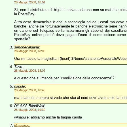
28 Maggio 2008, 18:01
Sì, con il distributore di biglietti salva-coda uno non sa mai che puls
la PostePay.
Altra cosa demenziale è che la tecnologia riduce i costi ma dove si
banche (anche se fortunatemente le banche elettroniche serie hanno 
un canone sul Telepass se fa risparmiare gli stipendi dei casellant
PostePay online perchè devo pagare l’euro di commissione come s
sportello?
simonecaldana
:
28 Maggio 2008, 18:03
Ora mi faccio la maglietta I (heart) $NomeAssistentePersonaleWe
Tizio
:
28 Maggio 2008, 18:07
è questo che si intende per “condivisione della conoscenza”?
napule
:
28 Maggio 2008, 18:40
ma ti lamenti sempre si vede che stai al nord dove avete solo la neb
D# AKA BlindWolf
:
28 Maggio 2008, 19:39
@napule: abbiamo anche la bagna caoda
Massimo
: