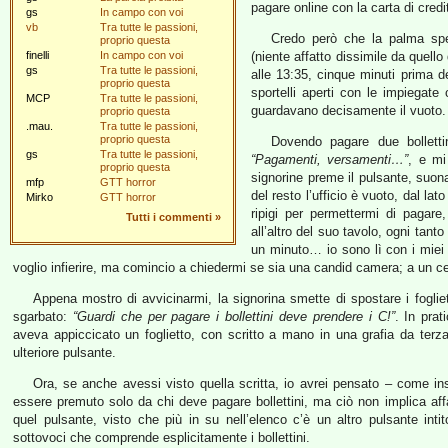
pagare online con la carta di cred
gs
In campo con voi
vb
Tra tutte le passioni,
Credo però che la palma spett
proprio questa
finelli
In campo con voi
(niente affatto dissimile da quello
gs
Tra tutte le passioni,
alle 13:35, cinque minuti prima del
proprio questa
sportelli aperti con le impiegate 
MCP
Tra tutte le passioni,
guardavano decisamente il vuoto.
proprio questa
.mau.
Tra tutte le passioni,
proprio questa
Dovendo pagare due bolletti
gs
Tra tutte le passioni,
“Pagamenti, versamenti…”
, e mi
proprio questa
signorine preme il pulsante, suon
mfp
GTT horror
del resto l’ufficio è vuoto, dal la
Mirko
GTT horror
ripigi per permettermi di pagar
Tutti i commenti
»
all’altro del suo tavolo, ogni tan
un minuto… io sono lì con i miei b
voglio infierire, ma comincio a chiedermi se sia una candid camera; a un ce
Appena mostro di avvicinarmi, la signorina smette di spostare i foglie
sgarbato:
“Guardi che per pagare i bollettini deve prendere i C!”
. In prat
aveva appiccicato un foglietto, con scritto a mano in una grafia da ter
ulteriore pulsante.
Ora, se anche avessi visto quella scritta, io avrei pensato – come in
essere premuto solo da chi deve pagare bollettini, ma ciò non implica aff
quel pulsante, visto che più in su nell’elenco c’è un altro pulsante inti
sottovoci che comprende esplicitamente i bollettini.