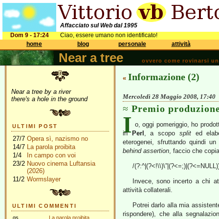
Affacciato sul Web dal 1995
Dom 9 - 17:24
Ciao, essere umano non identificato!
home
blog
personale
attività
Near a tree
ovvero come rovinarsi una 
Informazione (2)
«
Near a tree by a river
Mercoledì 28 Maggio 2008, 17:40
there's a hole in the ground
Premio produzion
I
o, oggi pomeriggio, ho prodot
ULTIMI POST
in
Perl
, a scopo
split
ed elabo
27/7
Opera sì, nazismo no
eterogenei, sfruttando quindi u
14/7
La parola proibita
behind assertion
, faccio che copia
1/4
In campo con voi
23/2
Nuovo cinema Luftansia
/(?:^|(?<!\\)\”|(?<=;)|(?<=NULL)
(2026)
11/2
Wormslayer
Invece, sono incerto a chi att
attività collaterali.
Potrei darlo alla mia assisten
ULTIMI COMMENTI
rispondere), che alla segnalazio
gs
La parola proibita