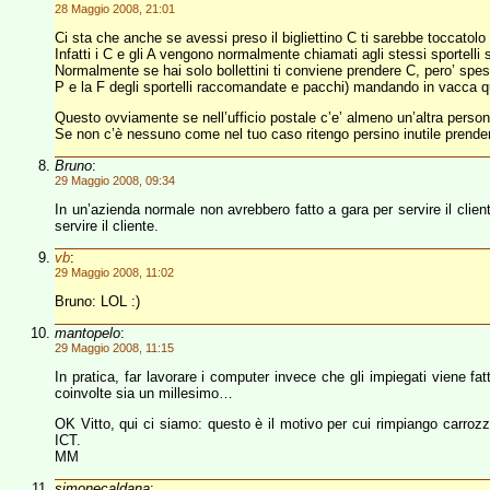
28 Maggio 2008, 21:01
Ci sta che anche se avessi preso il bigliettino C ti sarebbe toccatolo
Infatti i C e gli A vengono normalmente chiamati agli stessi sportell
Normalmente se hai solo bollettini ti conviene prendere C, pero’ spess
P e la F degli sportelli raccomandate e pacchi) mandando in vacca qua
Questo ovviamente se nell’ufficio postale c’e’ almeno un’altra person
Se non c’è nessuno come nel tuo caso ritengo persino inutile prendere 
Bruno
:
29 Maggio 2008, 09:34
In un’azienda normale non avrebbero fatto a gara per servire il clien
servire il cliente.
vb
:
29 Maggio 2008, 11:02
Bruno: LOL :)
mantopelo
:
29 Maggio 2008, 11:15
In pratica, far lavorare i computer invece che gli impiegati viene fat
coinvolte sia un millesimo…
OK Vitto, qui ci siamo: questo è il motivo per cui rimpiango carrozz
ICT.
MM
simonecaldana
: