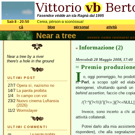
Fasendse vëdde an sla Ragnà dal 1995
Sab 8 - 20:50
Cerea, përson-a sconòssua!
cà
blog
përsonal
atività
Near a tree
ovvero come rovinarsi una 
Informazione (2)
«
Near a tree by a river
Mercoledì 28 Maggio 2008, 17:40
there's a hole in the ground
Premio produzion
I
o, oggi pomeriggio, ho prodot
ULTIMI POST
in
Perl
, a scopo
split
ed elabo
27/7
Opera sì, nazismo no
eterogenei, sfruttando quindi u
14/7
La parola proibita
behind assertion
, faccio che copia
1/4
In campo con voi
23/2
Nuovo cinema Luftansia
/(?:^|(?<!\\)\”|(?<=;)|(?<=NULL)
(2026)
11/2
Wormslayer
Invece, sono incerto a chi att
attività collaterali.
Potrei darlo alla mia assisten
ULTIMI COMMENTI
rispondere), che alla segnalazio
gs
La parola proibita