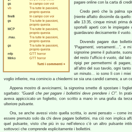
pagare online con la carta di cred
gs
In campo con voi
vb
Tra tutte le passioni,
Credo però che la palma spett
proprio questa
finelli
In campo con voi
(niente affatto dissimile da quello
gs
Tra tutte le passioni,
alle 13:35, cinque minuti prima del
proprio questa
sportelli aperti con le impiegate 
MCP
Tra tutte le passioni,
guardavano decisamente il vuoto.
proprio questa
.mau.
Tra tutte le passioni,
proprio questa
Dovendo pagare due bolletti
gs
Tra tutte le passioni,
“Pagamenti, versamenti…”
, e mi
proprio questa
signorine preme il pulsante, suon
mfp
GTT horror
del resto l’ufficio è vuoto, dal la
Mirko
GTT horror
ripigi per permettermi di pagar
Tutti i commenti
»
all’altro del suo tavolo, ogni tan
un minuto… io sono lì con i miei b
voglio infierire, ma comincio a chiedermi se sia una candid camera; a un ce
Appena mostro di avvicinarmi, la signorina smette di spostare i foglie
sgarbato:
“Guardi che per pagare i bollettini deve prendere i C!”
. In prat
aveva appiccicato un foglietto, con scritto a mano in una grafia da ter
ulteriore pulsante.
Ora, se anche avessi visto quella scritta, io avrei pensato – come in
essere premuto solo da chi deve pagare bollettini, ma ciò non implica aff
quel pulsante, visto che più in su nell’elenco c’è un altro pulsante inti
sottovoci che comprende esplicitamente i bollettini.