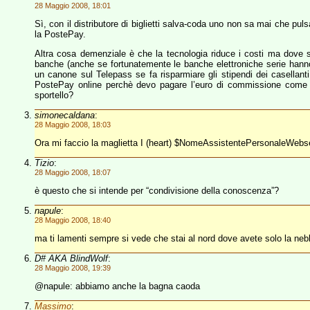
28 Maggio 2008, 18:01
Sì, con il distributore di biglietti salva-coda uno non sa mai che puls
la PostePay.
Altra cosa demenziale è che la tecnologia riduce i costi ma dove si
banche (anche se fortunatemente le banche elettroniche serie hanno 
un canone sul Telepass se fa risparmiare gli stipendi dei casellant
PostePay online perchè devo pagare l’euro di commissione come s
sportello?
simonecaldana
:
28 Maggio 2008, 18:03
Ora mi faccio la maglietta I (heart) $NomeAssistentePersonaleWe
Tizio
:
28 Maggio 2008, 18:07
è questo che si intende per “condivisione della conoscenza”?
napule
:
28 Maggio 2008, 18:40
ma ti lamenti sempre si vede che stai al nord dove avete solo la neb
D# AKA BlindWolf
:
28 Maggio 2008, 19:39
@napule: abbiamo anche la bagna caoda
Massimo
: