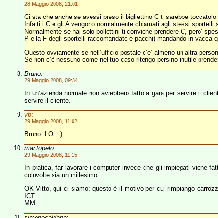
28 Maggio 2008, 21:01
Ci sta che anche se avessi preso il bigliettino C ti sarebbe toccatolo
Infatti i C e gli A vengono normalmente chiamati agli stessi sportell
Normalmente se hai solo bollettini ti conviene prendere C, pero’ spess
P e la F degli sportelli raccomandate e pacchi) mandando in vacca qua
Questo ovviamente se nell’ufficio postale c’e’ almeno un’altra person
Se non c’è nessuno come nel tuo caso ritengo persino inutile prendere 
Bruno
:
29 Maggio 2008, 09:34
In un’azienda normale non avrebbero fatto a gara per servire il clien
servire il cliente.
vb
:
29 Maggio 2008, 11:02
Bruno: LOL :)
mantopelo
:
29 Maggio 2008, 11:15
In pratica, far lavorare i computer invece che gli impiegati viene fat
coinvolte sia un millesimo…
OK Vitto, qui ci siamo: questo è il motivo per cui rimpiango carrozz
ICT.
MM
simonecaldana
: