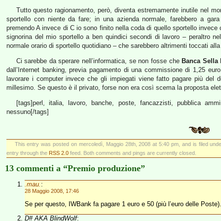
Tutto questo ragionamento, però, diventa estremamente inutile nel mome
sportello con niente da fare; in una azienda normale, farebbero a gara t
premendo A invece di C io sono finito nella coda di quello sportello invece c
signorina del mio sportello a ben quindici secondi di lavoro – peraltro n
normale orario di sportello quotidiano – che sarebbero altrimenti toccati alla
Ci sarebbe da sperare nell’informatica, se non fosse che
Banca Sella
h
dall’Internet banking, previa pagamento di una commissione di 1,25 eur
lavorare i computer invece che gli impiegati viene fatto pagare più del d
millesimo. Se questo è il privato, forse non era così scema la proposta ele
[tags]perl, italia, lavoro, banche, poste, fancazzisti, pubblica am
nessuno[/tags]
This entry was posted on mercoledì, Maggio 28th, 2008 at 5:40 pm, and is filed und
entry through the
RSS 2.0
feed. Both comments and pings are currently closed.
13 commenti a “Premio produzione”
.mau.
:
28 Maggio 2008, 17:46
Se per questo, IWBank fa pagare 1 euro e 50 (più l’euro delle Poste)
D# AKA BlindWolf
: