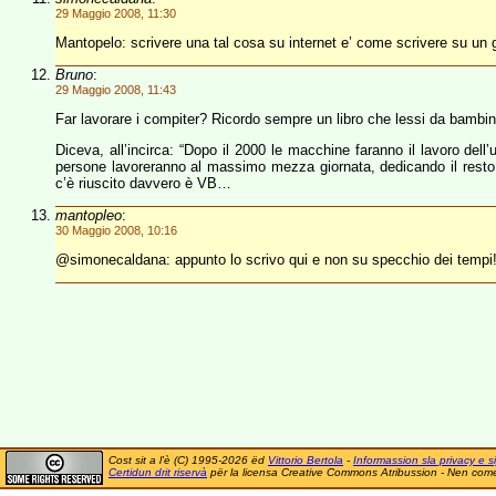
29 Maggio 2008, 11:30
Mantopelo: scrivere una tal cosa su internet e’ come scrivere su un gio
Bruno
:
29 Maggio 2008, 11:43
Far lavorare i compiter? Ricordo sempre un libro che lessi da bambino,
Diceva, all’incirca: “Dopo il 2000 le macchine faranno il lavoro dell
persone lavoreranno al massimo mezza giornata, dedicando il resto de
c’è riuscito davvero è VB…
mantopleo
:
30 Maggio 2008, 10:16
@simonecaldana: appunto lo scrivo qui e non su specchio dei tempi
Cost sit a l'è (C) 1995-2026 ëd
Vittorio Bertola
-
Informassion sla privacy e si
Certidun drit riservà
për la licensa Creative Commons Atribussion - Nen comer