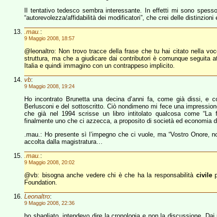
Il tentativo tedesco sembra interessante. In effetti mi sono spes
“autorevolezza/affidabilità dei modificatori”, che crei delle distinzioni
.mau.
:
9 Maggio 2008, 18:57
@leonaltro: Non trovo tracce della frase che tu hai citato nella v
struttura, ma che a giudicare dai contributori è comunque seguita
Italia e quindi immagino con un contrappeso implicito.
vb
:
9 Maggio 2008, 19:24
Ho incontrato Brunetta una decina d’anni fa, come già dissi, e c
Berlusconi e del sottoscritto. Ciò nondimeno mi fece una impression
che già nel 1994 scrisse un libro intitolato qualcosa come “La f
finalmente uno che ci azzecca, a proposito di società ed economia 
.mau.: Ho presente sì l’impegno che ci vuole, ma “Vostro Onore, no
accolta dalla magistratura…
.mau.
:
9 Maggio 2008, 20:02
@vb: bisogna anche vedere chi è che ha la responsabilità
civile
p
Foundation.
Leonaltro
:
9 Maggio 2008, 22:36
ho sbagliato, intendevo dire la cronologia e non la discussione. Dai