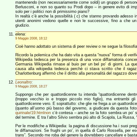
mantenendo (non necessariamente come soldi) un gruppo di persone
Berlusconi, e non so quanto su Prodi dopo – in genere evito di imp
solo per i politici non di primissimo piano?
In realtà c’è anche la possibilità ( c) che stanno provando adesso i
utenti anonimi vedono quelle e non le successive, fino a che un 
giudizio.
elena
:
9 Maggio 2008, 18:12
Cioè hanno adottato un sistema di peer review o ne segue la filosofia
Ricordo la polemica che ha dato vita a questa “nuova” forma di verif
Wikipedia tedesca per la presenza di una voce diffamatoria conce
Germania Wikipedia rimase al buio per un bel po’ di giorni. La ques
causa alla wikipedia tedesca perchè ci stava scritto che il raga
Charlottenburg affermò che il diritto alla personalità del ragazzo do
Leonaltro
:
9 Maggio 2008, 18:27
Suppongo che per quattordicenne tu intenda “quattordicenne dentr
(troppo vecchio io e troppo piccolo mio figlio), ma entrambi gl
quattordicenne vero. E soprattutto: che glie ne frega a un quattordic
(quanto all’uomo più basso del governo, a giudicare da questa fot
quirinale/19.htmlnon
c’è contesa – anche se la foto sembra un po’ 
del termine. E tra l’altro Silvio sembra più alto di Scajola, La Russa, 
Per le modifiche a Wikipedia: la pagina di discussione ha i suoi pre
le diffamazioni. Se frughi un po’, in quella di Carlo Rossella, per 
trans”. Secondo me roba del genere la dovrebbero cancellare e basta