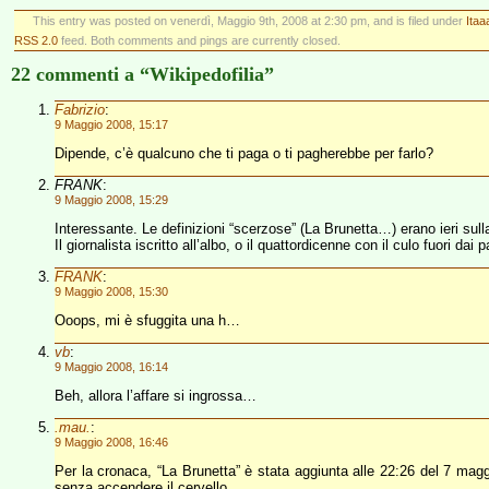
This entry was posted on venerdì, Maggio 9th, 2008 at 2:30 pm, and is filed under
Itaa
RSS 2.0
feed. Both comments and pings are currently closed.
22 commenti a “Wikipedofilia”
Fabrizio
:
9 Maggio 2008, 15:17
Dipende, c’è qualcuno che ti paga o ti pagherebbe per farlo?
FRANK
:
9 Maggio 2008, 15:29
Interessante. Le definizioni “scerzose” (La Brunetta…) erano ieri s
Il giornalista iscritto all’albo, o il quattordicenne con il culo fuori dai 
FRANK
:
9 Maggio 2008, 15:30
Ooops, mi è sfuggita una h…
vb
:
9 Maggio 2008, 16:14
Beh, allora l’affare si ingrossa…
.mau.
:
9 Maggio 2008, 16:46
Per la cronaca, “La Brunetta” è stata aggiunta alle 22:26 del 7 maggio
senza accendere il cervello.