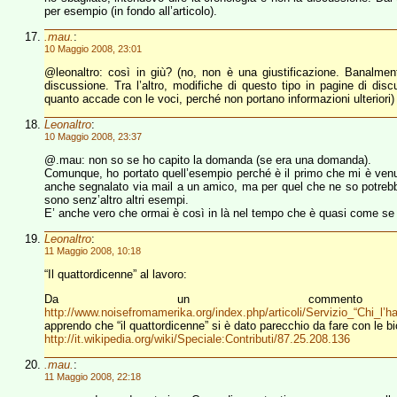
per esempio (in fondo all’articolo).
.mau.
:
10 Maggio 2008, 23:01
@leonaltro: così in giù? (no, non è una giustificazione. Banalmen
discussione. Tra l’altro, modifiche di questo tipo in pagine di d
quanto accade con le voci, perché non portano informazioni ulteriori)
Leonaltro
:
10 Maggio 2008, 23:37
@.mau: non so se ho capito la domanda (se era una domanda).
Comunque, ho portato quell’esempio perché è il primo che mi è venuto
anche segnalato via mail a un amico, ma per quel che ne so potreb
sono senz’altro altri esempi.
E’ anche vero che ormai è così in là nel tempo che è quasi come se fo
Leonaltro
:
11 Maggio 2008, 10:18
“Il quattordicenne” al lavoro:
Da un commento in 
http://www.noisefromamerika.org/index.php/articoli/Servizio_“Chi_
apprendo che “il quattordicenne” si è dato parecchio da fare con le bio
http://it.wikipedia.org/wiki/Speciale:Contributi/87.25.208.136
.mau.
:
11 Maggio 2008, 22:18