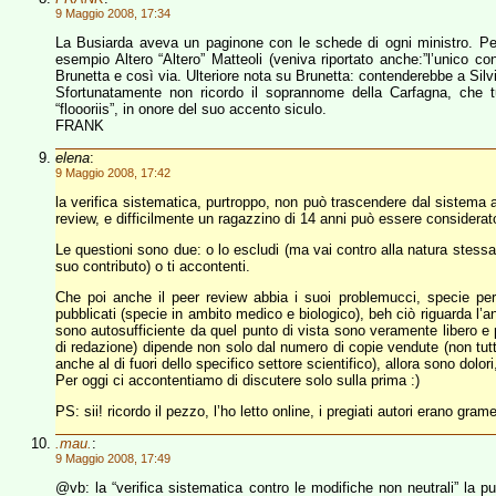
9 Maggio 2008, 17:34
La Busiarda aveva un paginone con le schede di ogni ministro. 
esempio Altero “Altero” Matteoli (veniva riportato anche:”l’unico 
Brunetta e così via. Ulteriore nota su Brunetta: contenderebbe a Silv
Sfortunatamente non ricordo il soprannome della Carfagna, che t
“floooriis”, in onore del suo accento siculo.
FRANK
elena
:
9 Maggio 2008, 17:42
la verifica sistematica, purtroppo, non può trascendere dal sistema a
review, e difficilmente un ragazzino di 14 anni può essere considerato 
Le questioni sono due: o lo escludi (ma vai contro alla natura stessa
suo contributo) o ti accontenti.
Che poi anche il peer review abbia i suoi problemucci, specie per qu
pubblicati (specie in ambito medico e biologico), beh ciò riguarda l’
sono autosufficiente da quel punto di vista sono veramente libero e 
di redazione) dipende non solo dal numero di copie vendute (non tut
anche al di fuori dello specifico settore scientifico), allora sono dolo
Per oggi ci accontentiamo di discutere solo sulla prima :)
PS: sii! ricordo il pezzo, l’ho letto online, i pregiati autori erano grame
.mau.
:
9 Maggio 2008, 17:49
@vb: la “verifica sistematica contro le modifiche non neutrali” la puo