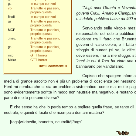
gs
In campo con voi
“Negli anni Ottanta e Novanta
vb
Tra tutte le passioni,
proprio questa
governi Craxi, Amato e Ciampi,anni
finelli
In campo con voi
e il debito pubblico balza da 400 mil
gs
Tra tutte le passioni,
proprio questa
Sorvolando sulle virgole mes
MCP
Tra tutte le passioni,
responsabile del debito pubblico
proprio questa
.mau.
Tra tutte le passioni,
evidente tra il fatto che Brunett
proprio questa
governi di vario colore, e il fatto
gs
Tra tutte le passioni,
sfoggio di numeri (si sa, le cif
proprio questa
deve essere, ma a me sfugge: sta
mfp
GTT horror
Mirko
GTT horror
“anni in cui il Toro ha vinto una
Tutti i commenti
»
bannavano per vandalismo.
Capisco che spargere informaz
media di grande ascolto non è più un problema di coscienza per nessuno
Però mi sembra che ci sia un problema sistematico: come mai molte pagin
sono evidentemente scritte in modo non neutrale ma negativo, e restano c
parte di molte persone diverse?
E che senso ha che io perda tempo a togliere quella frase, se tanto gli u
neutrale, e quindi è facile che ricompaia domani mattina?
[tags]wikipedia, brunetta, neutralità[/tags]