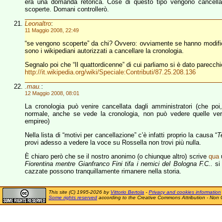
era una domanda retorica. Cose di questo tipo vengono cancella
scoperte. Domani controllerò.
Leonaltro
:
11 Maggio 2008, 22:49
“se vengono scoperte” da chi? Ovvero: ovviamente se hanno modific
sono i wikipediani autorizzati a cancellare la cronologia.
Segnalo poi che “Il quattordicenne” di cui parliamo si è dato parecchio
http://it.wikipedia.org/wiki/Speciale:Contributi/87.25.208.136
.mau.
:
12 Maggio 2008, 08:01
La cronologia può venire cancellata dagli amministratori (che po
normale, anche se vede la cronologia, non può vedere quelle versi
empireo)
Nella lista di “motivi per cancellazione” c’è infatti proprio la causa “
T
provi adesso a vedere la voce su Rossella non trovi più nulla.
È chiaro però che se il nostro anonimo (o chiunque altro) scrive
qua
Fiorentina mentre Gianfranco Fini tifa i nemici del Bologna F.C..
si 
cazzate possono tranquillamente rimanere nella storia.
This site (C) 1995-2026 by
Vittorio Bertola
-
Privacy and cookies information
Some rights reserved
according to the Creative Commons Attribution - Non 