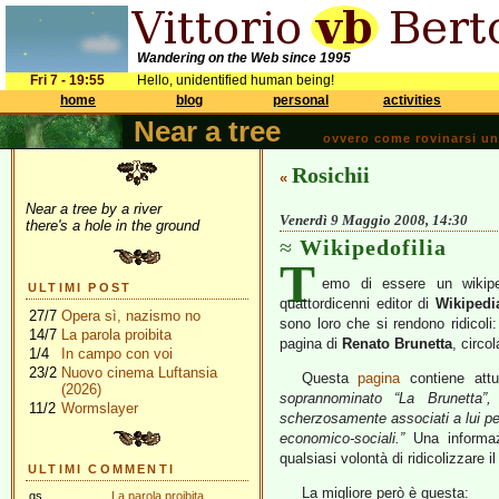
Wandering on the Web since 1995
Fri 7 - 19:55
Hello, unidentified human being!
home
blog
personal
activities
Near a tree
ovvero come rovinarsi una 
Rosichii
«
Near a tree by a river
Venerdì 9 Maggio 2008, 14:30
there's a hole in the ground
Wikipedofilia
T
emo di essere un wikiped
ULTIMI POST
quattordicenni editor di
Wikipedi
27/7
Opera sì, nazismo no
sono loro che si rendono ridicol
14/7
La parola proibita
pagina di
Renato Brunetta
, circo
1/4
In campo con voi
23/2
Nuovo cinema Luftansia
Questa
pagina
contiene att
(2026)
soprannominato “La Brunetta”,
11/2
Wormslayer
scherzosamente associati a lui per
economico-sociali.”
Una informaz
qualsiasi volontà di ridicolizzare i
ULTIMI COMMENTI
La migliore però è questa:
gs
La parola proibita