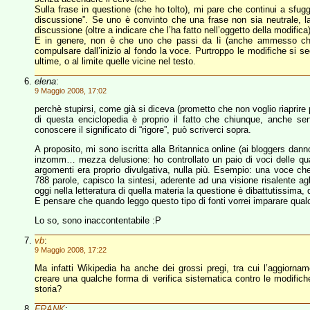
Sulla frase in questione (che ho tolto), mi pare che continui a sfug
discussione”. Se uno è convinto che una frase non sia neutrale, l
discussione (oltre a indicare che l’ha fatto nell’oggetto della modifica)
E in genere, non è che uno che passi da lì (anche ammesso che 
compulsare dall’inizio al fondo la voce. Purtroppo le modifiche si sed
ultime, o al limite quelle vicine nel testo.
elena
:
9 Maggio 2008, 17:02
perchè stupirsi, come già si diceva (prometto che non voglio riaprire
di questa enciclopedia è proprio il fatto che chiunque, anche s
conoscere il significato di “rigore”, può scriverci sopra.
A proposito, mi sono iscritta alla Britannica online (ai bloggers dann
inzomm… mezza delusione: ho controllato un paio di voci delle qual
argomenti era proprio divulgativa, nulla più. Esempio: una voce che
788 parole, capisco la sintesi, aderente ad una visione risalente a
oggi nella letteratura di quella materia la questione è dibattutissima,
E pensare che quando leggo questo tipo di fonti vorrei imparare qualco
Lo so, sono inaccontentabile :P
vb
:
9 Maggio 2008, 17:22
Ma infatti Wikipedia ha anche dei grossi pregi, tra cui l’aggiorn
creare una qualche forma di verifica sistematica contro le modifiche 
storia?
FRANK
: