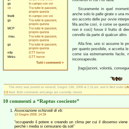
gs
In campo con voi
vb
Tra tutte le passioni,
Sicuramente in quel momento
proprio questa
anche solo le palle girate o una 
finelli
In campo con voi
ero accorto delle pur ovvie interp
gs
Tra tutte le passioni,
proprio questa
Ma anche così, è come se questa
MCP
Tra tutte le passioni,
non è così) fosse il frutto di d
proprio questa
cervello da parte di qualcun altro.
.mau.
Tra tutte le passioni,
proprio questa
Alla fine, uno si assume le pro
gs
Tra tutte le passioni,
proprio questa
per quanto possibile, e accetta 
mfp
GTT horror
come sia estremamente facile, n
Mirko
GTT horror
inconsapevole.
Tutti i commenti
»
[tags]azioni, volontà, consegu
This entry was posted on venerdì, Giugno 13th, 2008 at 2:16 pm, and is filed under
Li
2.0
feed. Both comments and pings are currently closed.
10 commenti a “Raptus cosciente”
Associazione schizoidi di vb
:
13 Giugno 2008, 14:39
“occupando il potere e creando un clima per cui il dissenso viene
perché i media si censurano da soli”