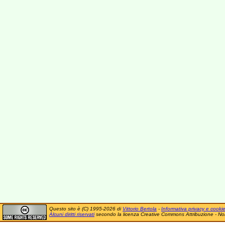
Questo sito è (C) 1995-2026 di
Vittorio Bertola
-
Informativa privacy e cooki
Alcuni diritti riservati
secondo la licenza Creative Commons Attribuzione - No