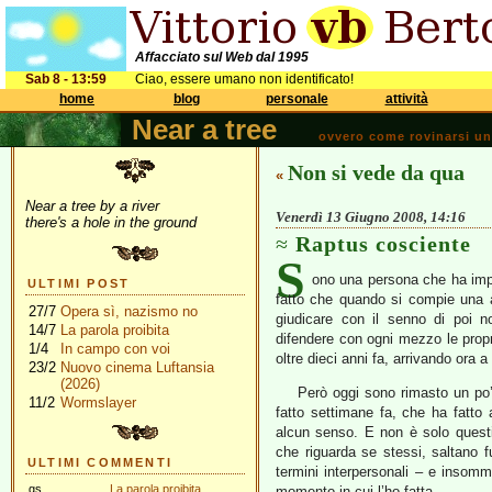
Affacciato sul Web dal 1995
Sab 8 - 13:59
Ciao, essere umano non identificato!
home
blog
personale
attività
Near a tree
ovvero come rovinarsi una 
Non si vede da qua
«
Near a tree by a river
Venerdì 13 Giugno 2008, 14:16
there's a hole in the ground
Raptus cosciente
S
ono una persona che ha impa
ULTIMI POST
fatto che quando si compie una a
27/7
Opera sì, nazismo no
giudicare con il senno di poi 
14/7
La parola proibita
difendere con ogni mezzo le propr
1/4
In campo con voi
oltre dieci anni fa, arrivando ora a
23/2
Nuovo cinema Luftansia
(2026)
Però oggi sono rimasto un po
11/2
Wormslayer
fatto settimane fa, che ha fatto
alcun senso. E non è solo questi
che riguarda se stessi, saltano fuo
ULTIMI COMMENTI
termini interpersonali – e insomm
gs
La parola proibita
momento in cui l’ho fatta.