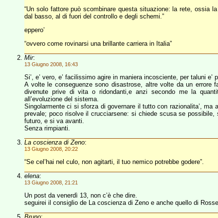
“Un solo fattore può scombinare questa situazione: la rete, ossia la
dal basso, al di fuori del controllo e degli schemi.”
eppero’
“ovvero come rovinarsi una brillante carriera in Italia”
Mir
:
13 Giugno 2008, 16:43
Si’, e’ vero, e’ facilissimo agire in maniera incosciente, per taluni e’ pi
A volte le conseguenze sono disastrose, altre volte da un errore 
divenute prive di vita o ridondanti,e anzi secondo me la quant
all’evoluzione del sistema.
Singolarmente ci si sforza di governare il tutto con razionalita’, ma
prevale; poco risolve il crucciarsene: si chiede scusa se possibile, si
futuro, e si va avanti.
Senza rimpianti.
La coscienza di Zeno
:
13 Giugno 2008, 20:22
“Se cel’hai nel culo, non agitarti, il tuo nemico potrebbe godere”.
elena
:
13 Giugno 2008, 21:21
Un post da venerdì 13, non c’è che dire.
seguirei il consiglio de La coscienza di Zeno e anche quello di Rosse
Bruno
: