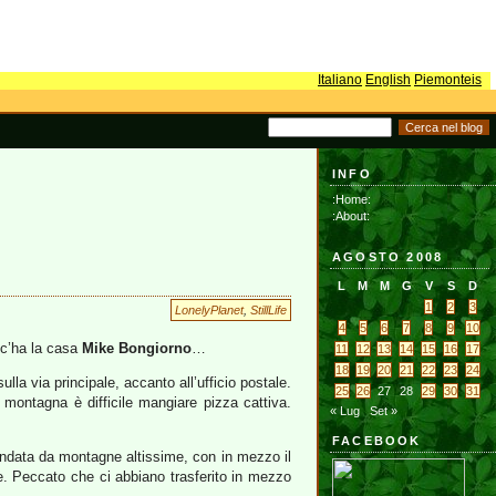
Italiano
English
Piemonteis
INFO
:Home:
:About:
AGOSTO 2008
L
M
M
G
V
S
D
1
2
3
LonelyPlanet
,
StillLife
4
5
6
7
8
9
10
 c’ha la casa
Mike Bongiorno
…
11
12
13
14
15
16
17
18
19
20
21
22
23
24
lla via principale, accanto all’ufficio postale.
25
26
27
28
29
30
31
 montagna è difficile mangiare pizza cattiva.
« Lug
Set »
FACEBOOK
rcondata da montagne altissime, con in mezzo il
te. Peccato che ci abbiano trasferito in mezzo