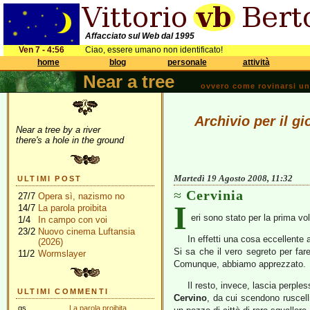
Affacciato sul Web dal 1995
Ven 7 - 4:56
Ciao, essere umano non identificato!
home
blog
personale
attività
Near a tree
ovvero come rovinarsi una 
Archivio per il g
Near a tree by a river
there's a hole in the ground
Martedì 19 Agosto 2008, 11:32
ULTIMI POST
Cervinia
27/7
Opera sì, nazismo no
I
14/7
La parola proibita
eri sono stato per la prima vo
1/4
In campo con voi
23/2
Nuovo cinema Luftansia
In effetti una cosa eccellente 
(2026)
Si sa che il vero segreto per far
11/2
Wormslayer
Comunque, abbiamo apprezzato.
Il resto, invece, lascia perple
ULTIMI COMMENTI
Cervino
, da cui scendono ruscell
gs
La parola proibita