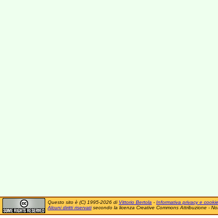
Questo sito è (C) 1995-2026 di
Vittorio Bertola
-
Informativa privacy e cooki
Alcuni diritti riservati
secondo la licenza Creative Commons Attribuzione - No