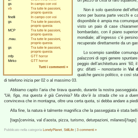
un pezzo di città di raro squallore
gs
In campo con voi
vb
Tra tutte le passioni,
Non è solo questione dell’effe
proprio questa
sono per buona parte vecchi e ca
finelli
In campo con voi
disponibile è ampia ma comunque no
gs
Tra tutte le passioni,
proprio questa
visto un paio di case chiaramente
MCP
Tra tutte le passioni,
bombardato, con il piano superior
proprio questa
mondiale; all’ingresso c’è persino
.mau.
Tra tutte le passioni,
recuperate direttamente da un gar
proprio questa
gs
Tra tutte le passioni,
proprio questa
Lo scempio sarebbe comunque to
mfp
GTT horror
palazzoni di ogni genere spuntare 
Mirko
GTT horror
peggio dell’architettura anni ’60, 
Tutti i commenti
»
gru: difatti – nonostante in
Val 
qualche gancio politico, e così st
di telefono inizia per 02 o al massimo 03.
Abbiamo capito l’aria che tirava quando, durante la nostra passeggiata s
“Uè, figa, ma questa è già Cervinia? Ma dov’è la strada che va a duem
convinceva che in montagna, oltre una certa quota, si debba andare a piedi
Alla fine, la natura è talmente magnifica che la passeggiata è stata be
[tags]cervinia, val d’aosta, pizza, turismo, deturpazioni, milanesi[/tags]
Pubblicato nella categoria
LonelyPlanet
,
StillLife
|
3 commenti »