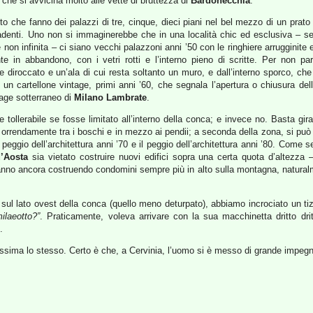
, che si avvicina molto alle vette di bruttezza di
Bardonecchia
.
tto che fanno dei palazzi di tre, cinque, dieci piani nel bel mezzo di un prato
denti. Uno non si immaginerebbe che in una località chic ed esclusiva – se 
n infinita – ci siano vecchi palazzoni anni ’50 con le ringhiere arrugginite 
 in abbandono, con i vetri rotti e l’interno pieno di scritte. Per non parl
e diroccato e un’ala di cui resta soltanto un muro, e dall’interno sporco, ch
 un cartellone vintage, primi anni ’60, che segnala l’apertura o chiusura del
age sotterraneo di
Milano Lambrate
.
llerabile se fosse limitato all’interno della conca; e invece no. Basta girar
orrendamente tra i boschi e in mezzo ai pendii; a seconda della zona, si può am
il peggio dell’architettura anni ’70 e il peggio dell’architettura anni ’80. Come 
d’Aosta
sia vietato costruire nuovi edifici sopra una certa quota d’altezza
anno ancora costruendo condomini sempre più in alto sulla montagna, naturalme
ul lato ovest della conca (quello meno deturpato), abbiamo incrociato un tizio
ilaeotto?”
. Praticamente, voleva arrivare con la sua macchinetta dritto dri
.
llissima lo stesso. Certo è che, a Cervinia, l’uomo si è messo di grande impe