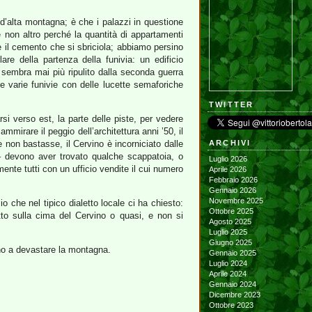
 d’alta montagna; è che i palazzi in questione
non altro perché la quantità di appartamenti
e il cemento che si sbriciola; abbiamo persino
are della partenza della funivia: un edificio
e sembra mai più ripulito dalla seconda guerra
le varie funivie con delle lucette semaforiche
TWITTER
si verso est, la parte delle piste, per vedere
mirare il peggio dell’architettura anni ’50, il
se non bastasse, il Cervino è incorniciato dalle
ARCHIVI
 – devono aver trovato qualche scappatoia, o
Luglio 2026
nte tutti con un ufficio vendite il cui numero
Aprile 2026
Febbraio 2026
Gennaio 2026
Novembre 2025
 che nel tipico dialetto locale ci ha chiesto:
Ottobre 2025
tto sulla cima del Cervino o quasi, e non si
Agosto 2025
Luglio 2025
Giugno 2025
gno a devastare la montagna.
Gennaio 2025
Luglio 2024
Aprile 2024
Gennaio 2024
Dicembre 2023
Ottobre 2023