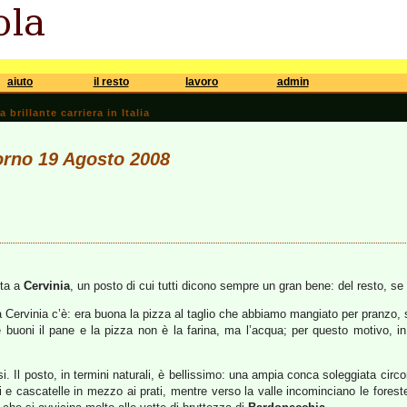
aiuto
il resto
lavoro
admin
brillante carriera in Italia
iorno 19 Agosto 2008
lta a
Cervinia
, un posto di cui tutti dicono sempre un gran bene: del resto, se
a Cervinia c’è: era buona la pizza al taglio che abbiamo mangiato per pranzo, su
e buoni il pane e la pizza non è la farina, ma l’acqua; per questo motivo, in
ssi. Il posto, in termini naturali, è bellissimo: una ampia conca soleggiata ci
i e cascatelle in mezzo ai prati, mentre verso la valle incominciano le fores