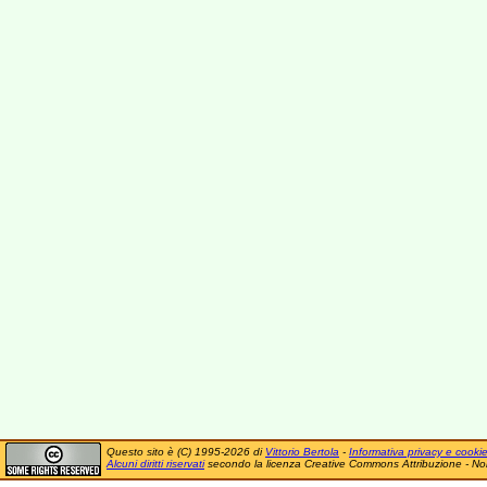
Questo sito è (C) 1995-2026 di
Vittorio Bertola
-
Informativa privacy e cooki
Alcuni diritti riservati
secondo la licenza Creative Commons Attribuzione - No