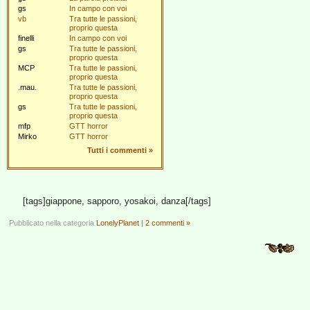
gs
In campo con voi
vb
Tra tutte le passioni,
proprio questa
finelli
In campo con voi
gs
Tra tutte le passioni,
proprio questa
MCP
Tra tutte le passioni,
proprio questa
.mau.
Tra tutte le passioni,
proprio questa
gs
Tra tutte le passioni,
proprio questa
mfp
GTT horror
Mirko
GTT horror
Tutti i commenti
»
[tags]giappone, sapporo, yosakoi, danza[/tags]
Pubblicato nella categoria
LonelyPlanet
|
2 commenti »