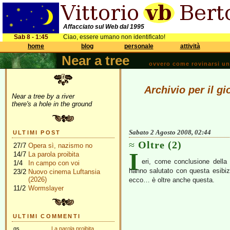
Affacciato sul Web dal 1995
Sab 8 - 1:45
Ciao, essere umano non identificato!
home
blog
personale
attività
Near a tree
ovvero come rovinarsi una 
Archivio per il g
Near a tree by a river
there's a hole in the ground
Sabato 2 Agosto 2008, 02:44
ULTIMI POST
Oltre (2)
27/7
Opera sì, nazismo no
I
14/7
La parola proibita
eri, come conclusione della
1/4
In campo con voi
hanno salutato con questa esibi
23/2
Nuovo cinema Luftansia
(2026)
ecco… è oltre anche questa.
11/2
Wormslayer
ULTIMI COMMENTI
gs
La parola proibita