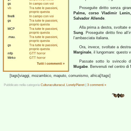
gs
In campo con voi
Proseguite diritto senza girar
vb
Tra tutte le passioni,
proprio questa
Palme, corso Vladimir Lenin
finelli
In campo con voi
Salvador Allende
.
gs
Tra tutte le passioni,
proprio questa
Alla prima a destra, svoltate e
MCP
Tra tutte le passioni,
Sung
. Proseguite diritto fino all
proprio questa
.mau.
Tra tutte le passioni,
l’ambasciata italiana.
proprio questa
gs
Tra tutte le passioni,
Ora, invece, svoltate a destr
proprio questa
Marginale
, il lungomare: questo vi
mfp
GTT horror
Mirko
GTT horror
Passate sotto lo svincolo 
Tutti i commenti
»
Mugabe
. Benvenuti nel centro di
[tags]viaggi, mozambico, maputo, comunismo, africa[/tags]
Pubblicato nella categoria
Culturaculturacul
,
LonelyPlanet
|
3 commenti »