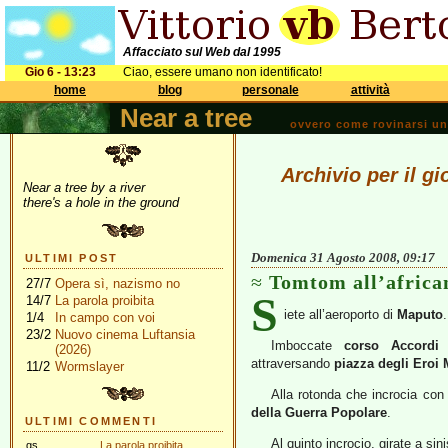
Affacciato sul Web dal 1995
Gio 6 - 13:23
Ciao, essere umano non identificato!
home
blog
personale
attività
Near a tree
ovvero come rovinarsi una 
Archivio per il g
Near a tree by a river
there's a hole in the ground
Domenica 31 Agosto 2008, 09:17
ULTIMI POST
Tomtom all’africa
27/7
Opera sì, nazismo no
S
14/7
La parola proibita
iete all’aeroporto di
Maputo
.
1/4
In campo con voi
23/2
Nuovo cinema Luftansia
Imboccate
corso Accordi
(2026)
attraversando
piazza degli Eroi
11/2
Wormslayer
Alla rotonda che incrocia co
della Guerra Popolare
.
ULTIMI COMMENTI
Al quinto incrocio, girate a sini
gs
La parola proibita