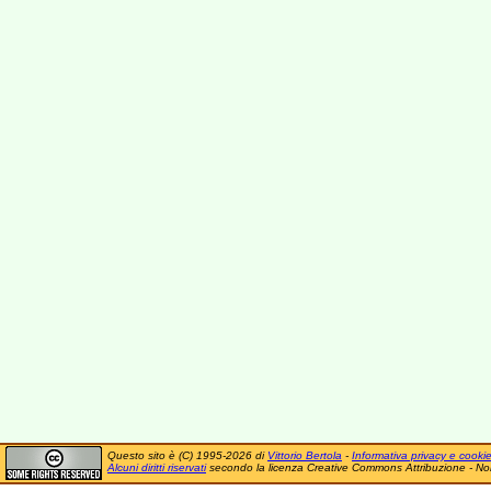
Questo sito è (C) 1995-2026 di
Vittorio Bertola
-
Informativa privacy e cooki
Alcuni diritti riservati
secondo la licenza Creative Commons Attribuzione - No