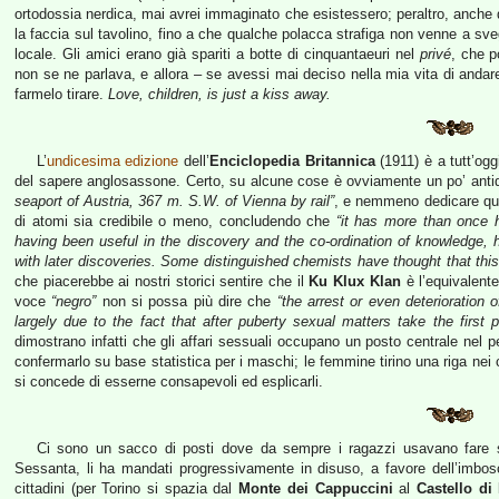
ortodossia nerdica, mai avrei immaginato che esistessero; peraltro, anche do
la faccia sul tavolino, fino a che qualche polacca strafiga non venne a sv
locale. Gli amici erano già spariti a botte di cinquantaeuri nel
privé
, che p
non se ne parlava, e allora – se avessi mai deciso nella mia vita di anda
farmelo tirare.
Love, children, is just a kiss away.
L’
undicesima edizione
dell’
Enciclopedia Britannica
(1911) è a tutt’ogg
del sapere anglosassone. Certo, su alcune cose è ovviamente un po’ antiqu
seaport of Austria, 367 m. S.W. of Vienna by rail”
, e nemmeno dedicare qual
di atomi sia credibile o meno, concludendo che
“it has more than once h
having been useful in the discovery and the co-ordination of knowledge
with later discoveries. Some distinguished chemists have thought that thi
che piacerebbe ai nostri storici sentire che il
Ku Klux Klan
è l’equivalent
voce
“negro”
non si possa più dire che
“the arrest or even deterioration
largely due to the fact that after puberty sexual matters take the first p
dimostrano infatti che gli affari sessuali occupano un posto centrale nel p
confermarlo su base statistica per i maschi; le femmine tirino una riga nei
si concede di esserne consapevoli ed esplicarli.
Ci sono un sacco di posti dove da sempre i ragazzi usavano fare sess
Sessanta, li ha mandati progressivamente in disuso, a favore dell’imbosca
cittadini (per Torino si spazia dal
Monte dei Cappuccini
al
Castello di 