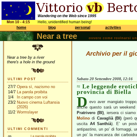
Wandering on the Web since 1995
Mon 10 - 4:15
Hello, unidentified human being!
home
blog
personal
activities
Near a tree
ovvero come rovinarsi una 
Archivio per il g
Near a tree by a river
there's a hole in the ground
Sabato 20 Settembre 2008, 12:16
ULTIMI POST
Le leggende erotic
27/7
Opera sì, nazismo no
provincia di Biella
14/7
La parola proibita
D
1/4
In campo con voi
evo aver mangiato troppo,
23/2
Nuovo cinema Luftansia
(2026)
anche questo sarà un weekend m
11/2
Wormslayer
Pratrivero (BI)
, iersera ci siamo
Molino
di
Cavaglià (BI)
(però qu
uscita
A4 Santhià
). E’ un post
ULTIMI COMMENTI
antipastino, un po’ di formaggi, u
un po’ la mancanza dei carboidra
gs
La parola proibita