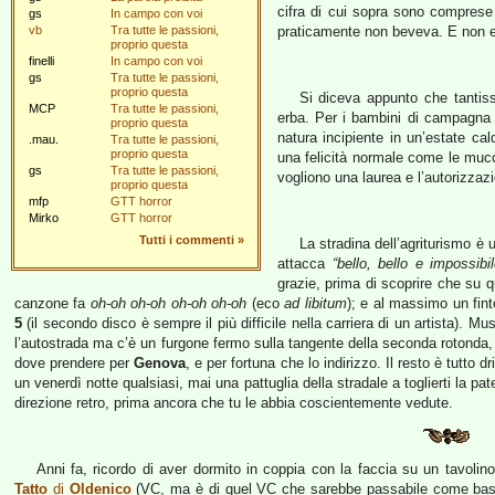
cifra di cui sopra sono comprese 
gs
In campo con voi
vb
Tra tutte le passioni,
praticamente non beveva. E non e
proprio questa
finelli
In campo con voi
gs
Tra tutte le passioni,
proprio questa
Si diceva appunto che tantiss
MCP
Tra tutte le passioni,
erba. Per i bambini di campagna c
proprio questa
natura incipiente in un’estate cal
.mau.
Tra tutte le passioni,
proprio questa
una felicità normale come le mucch
gs
Tra tutte le passioni,
vogliono una laurea e l’autorizzaz
proprio questa
mfp
GTT horror
Mirko
GTT horror
Tutti i commenti
»
La stradina dell’agriturismo è
attacca
“bello, bello e impossibi
grazie, prima di scoprire che su q
canzone fa
oh-oh oh-oh oh-oh oh-oh
(eco
ad libitum
); e al massimo un fin
5
(il secondo disco è sempre il più difficile nella carriera di un artista). 
l’autostrada ma c’è un furgone fermo sulla tangente della seconda rotonda, 
dove prendere per
Genova
, e per fortuna che lo indirizzo. Il resto è tutto d
un venerdì notte qualsiasi, mai una pattuglia della stradale a toglierti la pa
direzione retro, prima ancora che tu le abbia coscientemente vedute.
Anni fa, ricordo di aver dormito in coppia con la faccia su un tavoli
Tatto
di
Oldenico
(VC, ma è di quel VC che sarebbe passabile come basso 