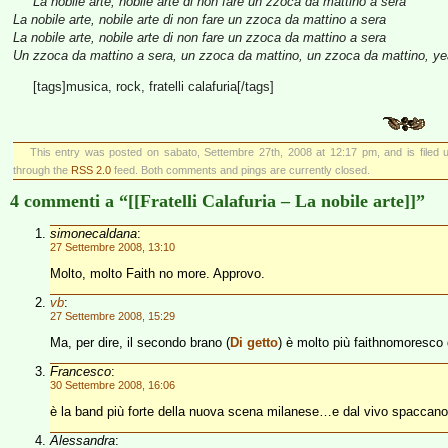
La nobile arte, nobile arte di non fare un zzoca da mattino a sera
La nobile arte, nobile arte di non fare un zzoca da mattino a sera
La nobile arte, nobile arte di non fare un zzoca da mattino a sera
Un zzoca da mattino a sera, un zzoca da mattino, un zzoca da mattino, y
[tags]musica, rock, fratelli calafuria[/tags]
This entry was posted on sabato, Settembre 27th, 2008 at 12:17 pm, and is filed
through the
RSS 2.0
feed. Both comments and pings are currently closed.
4 commenti a “[[Fratelli Calafuria – La nobile arte]]”
simonecaldana
:
27 Settembre 2008, 13:10
Molto, molto Faith no more. Approvo.
vb
:
27 Settembre 2008, 15:29
Ma, per dire, il secondo brano (
Di getto
) è molto più faithnomoresc
Francesco
:
30 Settembre 2008, 16:06
è la band più forte della nuova scena milanese…e dal vivo spaccano
Alessandra
: