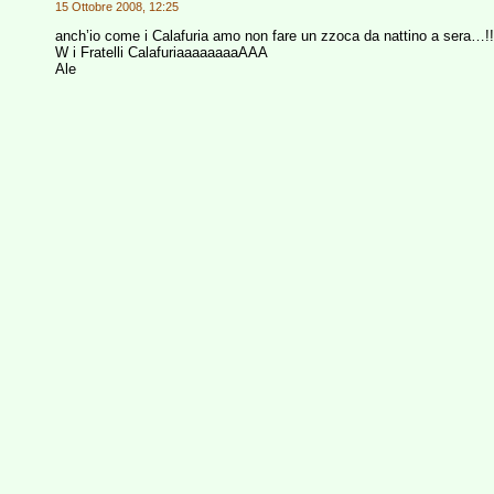
15 Ottobre 2008, 12:25
anch’io come i Calafuria amo non fare un zzoca da nattino a sera…!!
W i Fratelli CalafuriaaaaaaaaAAA
Ale