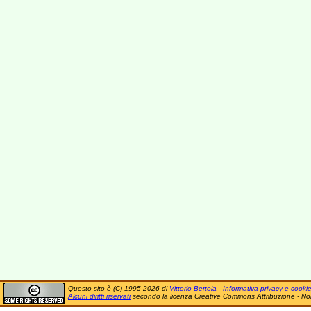
Questo sito è (C) 1995-2026 di
Vittorio Bertola
-
Informativa privacy e cooki
Alcuni diritti riservati
secondo la licenza Creative Commons Attribuzione - No