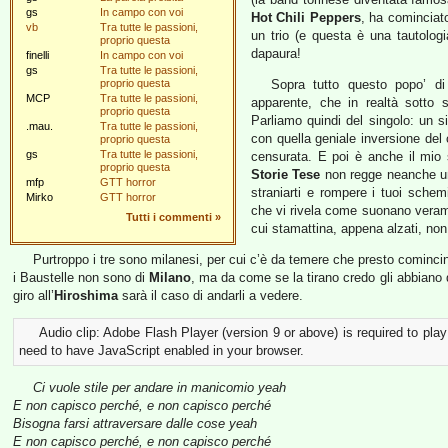
gs
In campo con voi
Hot Chili Peppers
, ha cominciato
vb
Tra tutte le passioni,
un trio (e questa è una tautologia
proprio questa
dapaura!
finelli
In campo con voi
gs
Tra tutte le passioni,
proprio questa
Sopra tutto questo popo’ di
MCP
Tra tutte le passioni,
apparente, che in realtà sotto so
proprio questa
Parliamo quindi del singolo: un si
.mau.
Tra tutte le passioni,
con quella geniale inversione de
proprio questa
gs
Tra tutte le passioni,
censurata. E poi è anche il mio 
proprio questa
Storie Tese
non regge neanche un
mfp
GTT horror
straniarti e rompere i tuoi sche
Mirko
GTT horror
che vi rivela come suonano veramen
Tutti i commenti
»
cui stamattina, appena alzati, non v
Purtroppo i tre sono milanesi, per cui c’è da temere che presto comincin
i Baustelle non sono di
Milano
, ma da come se la tirano credo gli abbiano 
giro all’
Hiroshima
sarà il caso di andarli a vedere.
Audio clip: Adobe Flash Player (version 9 or above) is required to play
need to have JavaScript enabled in your browser.
Ci vuole stile per andare in manicomio yeah
E non capisco perché, e non capisco perché
Bisogna farsi attraversare dalle cose yeah
E non capisco perché, e non capisco perché