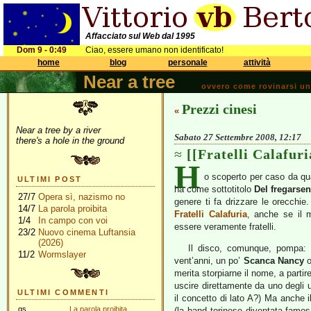
Affacciato sul Web dal 1995
Dom 9 - 0:49
Ciao, essere umano non identificato!
home
blog
personale
attività
Near a tree
ovvero come rovinarsi una 
Prezzi cinesi
«
Near a tree by a river
Sabato 27 Settembre 2008, 12:17
there's a hole in the ground
[[Fratelli Calafuri
H
o scoperto per caso da qu
ULTIMI POST
ha come sottotitolo
Del fregarsen
27/7
Opera sì, nazismo no
genere ti fa drizzare le orecchi
14/7
La parola proibita
Fratelli Calafuria
, anche se il m
1/4
In campo con voi
essere veramente fratelli.
23/2
Nuovo cinema Luftansia
(2026)
Il disco, comunque, pompa: è
11/2
Wormslayer
vent’anni, un po’
Scanca Nancy
merita storpiarne il nome, a partir
uscire direttamente da uno degli u
ULTIMI COMMENTI
il concetto di lato A?) Ma anche i
gs
La parola proibita
(la band torinese diventata famos