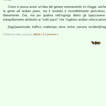
Come si possa avere un’idea del genere onestamente mi sfugge: anche qu
la gente ad andare piano, ma il risultato è incredibilmente pericolo
liberamente. Già, ma poi qualora nell’ingorgo dietro gli spazzaneve
tranquillamente attribuirlo ai
“soliti pazzi”
che
“vogliono andare veloce persi
[tags]autostrade, traffico, maltempo, neve, torino, savona, incidenti[/tag
Pubblicato nella categoria
StillLife
|
6 commenti »