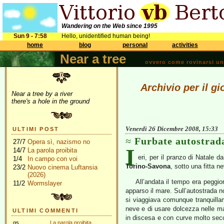
Wandering on the Web since 1995
Sun 9 - 7:58
Hello, unidentified human being!
home
blog
personal
activities
Near a tree
ovvero come rovinarsi una 
Archivio per il g
Near a tree by a river
there's a hole in the ground
Venerdì 26 Dicembre 2008, 15:33
ULTIMI POST
Furbate autostrad
27/7
Opera sì, nazismo no
I
14/7
La parola proibita
eri, per il pranzo di Natale d
1/4
In campo con voi
Torino-Savona
, sotto una fitta n
23/2
Nuovo cinema Luftansia
(2026)
All’andata il tempo era peggi
11/2
Wormslayer
apparso il mare. Sull’autostrada 
si viaggiava comunque tranquillam
neve e di usare dolcezza nelle man
ULTIMI COMMENTI
in discesa e con curve molto secc
gs
La parola proibita