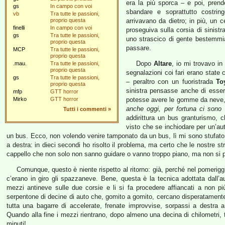
era la più sporca – e poi, pren
gs
In campo con voi
sbandare e soprattutto costrin
vb
Tra tutte le passioni,
proprio questa
arrivavano da dietro; in più, un
finelli
In campo con voi
proseguiva sulla corsia di sinistr
gs
Tra tutte le passioni,
uno strascico di gente bestemmi
proprio questa
passare.
MCP
Tra tutte le passioni,
proprio questa
Dopo
Altare
, io mi trovavo in
.mau.
Tra tutte le passioni,
proprio questa
segnalazioni coi fari erano state
gs
Tra tutte le passioni,
– peraltro con un fuoristrada
To
proprio questa
sinistra pensasse anche di esser
mfp
GTT horror
Mirko
GTT horror
potesse avere le gomme da neve
anche oggi, per fortuna ci sono 
Tutti i commenti
»
addirittura un bus granturismo,
visto che se inchiodare per un’aut
un bus. Ecco, non volendo venire tamponato da un bus, lì mi sono stufato
a destra: in dieci secondi ho risolto il problema, ma certo che le nostre st
cappello che non solo non sanno guidare o vanno troppo piano, ma non si 
Comunque, questo è niente rispetto al ritorno: già, perché nel pomerig
c’erano in giro gli spazzaneve. Bene, questa è la tecnica adottata dall’
mezzi antineve sulle due corsie e li si fa procedere affiancati a non pi
serpentone di decine di auto che, gomito a gomito, cercano disperatamente
tutta una bagarre di accelerate, frenate improvvise, sorpassi a destra 
Quando alla fine i mezzi rientrano, dopo almeno una decina di chilometri,
minuti!