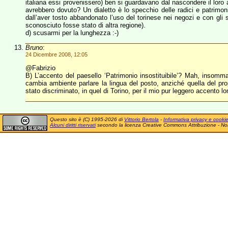
italiana essi provenissero) ben si guardavano dal nascondere il loro
avrebbero dovuto? Un dialetto è lo specchio delle radici e patrimonio
dall’aver tosto abbandonato l’uso del torinese nei negozi e con gli s
sconosciuto fosse stato di altra regione).
d) scusarmi per la lunghezza :-)
Bruno
:
24 Dicembre 2008, 12:05
@Fabrizio
B) L’accento del paesello ‘Patrimonio insostituibile’? Mah, inso
cambia ambiente parlare la lingua del posto, anziché quella del pro
stato discriminato, in quel di Torino, per il mio pur leggero accento l
Questo sito è (C) 1995-2026 di
Vittorio Bertola
-
Informativa privacy e cooki
Alcuni diritti riservati
secondo la licenza Creative Commons Attribuzione - No