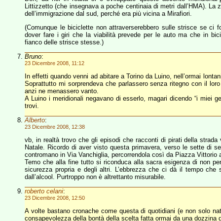
Littizzetto (che insegnava a poche centinaia di metri dall’HMA). La z
dell’immigrazione dal sud, perché era più vicina a Mirafiori.
(Comunque le biciclette non attraverserebbero sulle strisce se ci 
dover fare i giri che la viabilità prevede per le auto ma che in bi
fianco delle strisce stesse.)
Bruno
:
23 Dicembre 2008, 11:12
In effetti quando venni ad abitare a Torino da Luino, nell’ormai lontan
Soprattutto mi sorprendeva che parlassero senza ritegno con il lo
anzi ne menassero vanto.
A Luino i meridionali negavano di esserlo, magari dicendo “i miei g
trovi.
Alberto
:
23 Dicembre 2008, 12:38
vb, in realtà trovo che gli episodi che racconti di pirati della strad
Natale. Ricordo di aver visto questa primavera, verso le sette di se
contromano in Via Vanchiglia, percorrendola così da Piazza Vittorio a 
Temo che alla fine tutto si riconduca alla sacra esigenza di non per
sicurezza propria e degli altri. L’ebbrezza che ci dà il tempo che 
dall’alcool. Purtroppo non è altrettanto misurabile.
roberto celani
:
23 Dicembre 2008, 12:50
A volte bastano cronache come questa di quotidiani (e non solo nataliz
consapevolezza della bontà della scelta fatta ormai da una dozzina d