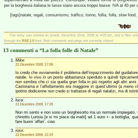
per la borghesia italiana le tasse siano ancora troppo basse: IVA al 40 per c
[tags]natale, regali, consumismo, traffico, torino, follia, folla, slow food,
This entry was posted on lunedì, Dicembre 22nd, 2008 at 4:09 pm, and is filed un
through the
RSS 2.0
feed. Both comments and pings are currently closed.
13 commenti a “La folla folle di Natale”
Mike
:
22 Dicembre 2008, 17:08
Io credo che ovviamente il problema dell’impazzimento del guidatore t
natale. Io vivo in un posto abbastanza sperduto e quindi tipicament
non sembra che ci sia quella gran folla in più rispetto agli altri anni
Castorama e l’affollamento era maggiore in quest’ultimo (a meno che
ipotino dodicenne non credo si trattasse di regali natalizi, ma di istint
luca
:
22 Dicembre 2008, 17:28
Non mi sento e non sono un borghesotto ma un normale impiegato, vad
chinotto Lurisia [e si mi piace da matti] ad 1 euro +- a bottiglia, q
fare buoni ‘affari’. ciao
ross
:
22 Dicembre 2008, 22:24