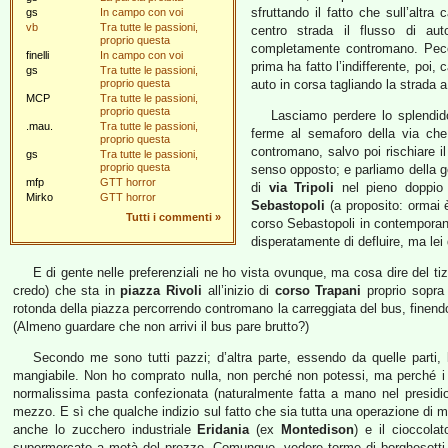
sfruttando il fatto che sull’altra
gs
In campo con voi
vb
Tra tutte le passioni,
centro strada il flusso di au
proprio questa
completamente contromano. Pecca
finelli
In campo con voi
prima ha fatto l’indifferente, poi
gs
Tra tutte le passioni,
proprio questa
auto in corsa tagliando la strada a 
MCP
Tra tutte le passioni,
proprio questa
Lasciamo perdere lo splendid
.mau.
Tra tutte le passioni,
ferme al semaforo della via ch
proprio questa
contromano, salvo poi rischiare i
gs
Tra tutte le passioni,
proprio questa
senso opposto; e parliamo della ge
mfp
GTT horror
di
via Tripoli
nel pieno doppio 
Mirko
GTT horror
Sebastopoli
(a proposito: ormai 
Tutti i commenti
»
corso Sebastopoli in contemporanea
disperatamente di defluire, ma lei 
E di gente nelle preferenziali ne ho vista ovunque, ma cosa dire del ti
credo) che sta in
piazza Rivoli
all’inizio di
corso Trapani
proprio sopra 
rotonda della piazza percorrendo contromano la carreggiata del bus, finen
(Almeno guardare che non arrivi il bus pare brutto?)
Secondo me sono tutti pazzi; d’altra parte, essendo da quelle parti,
mangiabile. Non ho comprato nulla, non perché non potessi, ma perché i 
normalissima pasta confezionata (naturalmente fatta a mano nel presidi
mezzo. E sì che qualche indizio sul fatto che sia tutta una operazione di m
anche lo zucchero industriale
Eridania
(ex
Montedison
) e il cioccola
supermercato a metà del prezzo. Comunque, vedere torme di borghesotti fi