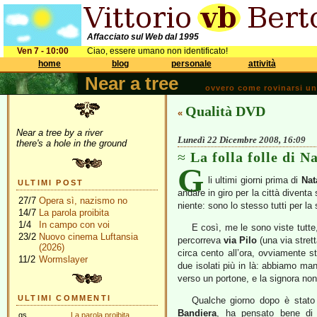
Affacciato sul Web dal 1995
Ven 7 - 10:00
Ciao, essere umano non identificato!
home
blog
personale
attività
Near a tree
ovvero come rovinarsi una 
Qualità DVD
«
Near a tree by a river
Lunedì 22 Dicembre 2008, 16:09
there's a hole in the ground
La folla folle di N
G
li ultimi giorni prima di
Nat
ULTIMI POST
andare in giro per la città diventa
27/7
Opera sì, nazismo no
niente: sono lo stesso tutti per la 
14/7
La parola proibita
1/4
In campo con voi
E così, me le sono viste tutt
23/2
Nuovo cinema Luftansia
percorreva
via Pilo
(una via stret
(2026)
circa cento all’ora, ovviamente 
11/2
Wormslayer
due isolati più in là: abbiamo man
verso un portone, e la signora no
ULTIMI COMMENTI
Qualche giorno dopo è stato 
Bandiera
, ha pensato bene di 
gs
La parola proibita