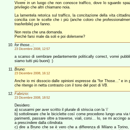
Vivere in un luogo che non conosce traffico, dove lo sguardo spazia
privilegio che altri chiamano noia.
La lamentela retorica sul traffico, la concitazione della vita cittadi
concilia con le scelte che i più (anche coloro che professionalmen
trasferibile) poi fanno.
Non resta che una domanda.
Perchè farsi male da soli e poi dolersene?
for those...
:
23 Dicembre 2008, 12:57
a scanso di sembrare pedantemente politically correct, vorrei pubbl
siamo tutti più buoni) :)
Bruno
:
23 Dicembre 2008, 16:12
Anche io mi dissocio dalle opinioni espresse da “for Those…” e in pa
che ritengo in netta contrasto con il tono del post di VB.
Fabrizio
:
23 Dicembre 2008, 18:52
Desidero:
a) scusarmi per aver scritto il plurale di striscia con la ‘i’
b) sottolineare che le biciclette così come procedono lungo una via t
parimenti, passare oltre a traverse, viali, corsi… Io, se mi accingo 
a prescindere dalla cilindrata
c) dire a Bruno che se è vero che a differenza di Milano a Torino, 