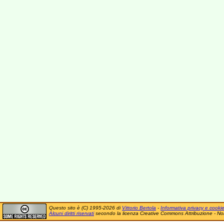
Questo sito è (C) 1995-2026 di
Vittorio Bertola
-
Informativa privacy e cooki
Alcuni diritti riservati
secondo la licenza Creative Commons Attribuzione - No