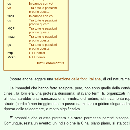
gs
In campo con voi
vb
Tra tutte le passioni,
proprio questa
finelli
In campo con voi
gs
Tra tutte le passioni,
proprio questa
MCP
Tra tutte le passioni,
proprio questa
.mau.
Tra tutte le passioni,
proprio questa
gs
Tra tutte le passioni,
proprio questa
mfp
GTT horror
Mirko
GTT horror
Tutti i commenti
»
(potete anche leggere una
selezione delle fonti italiane
, di cui naturalm
Le immagini che hanno fatto scalpore, però, non sono quelle della condann
cinesi, la loro era una protesta durissima: stavano fermi lì, organizzati i
allineati sarebbe una mancanza di simmetria e di ordine, istintivamente rep
strade (perdipiù non irreggimentati a passo da militari) o gridino slogan ad 
ripresa dalle telecamere, è molto significativa.
E’ probabile che questa protesta sia stata permessa perché bisogna 
Comunque, resta un evento; un indizio che la Cina, piano piano, si sta occ