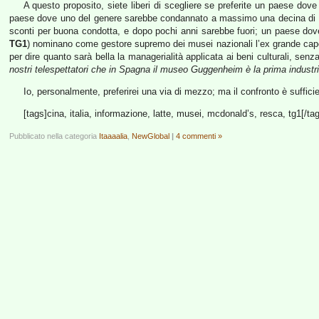
A questo proposito, siete liberi di scegliere se preferite un paese do
paese dove uno del genere sarebbe condannato a massimo una decina di anni 
sconti per buona condotta, e dopo pochi anni sarebbe fuori; un paese dove,
TG1
) nominano come gestore supremo dei musei nazionali l’ex grande cap
per dire quanto sarà bella la managerialità applicata ai beni culturali, sen
nostri telespettatori che in Spagna il museo Guggenheim è la prima industria
Io, personalmente, preferirei una via di mezzo; ma il confronto è sufficie
[tags]cina, italia, informazione, latte, musei, mcdonald’s, resca, tg1[/ta
Pubblicato nella categoria
Itaaaalia
,
NewGlobal
|
4 commenti »