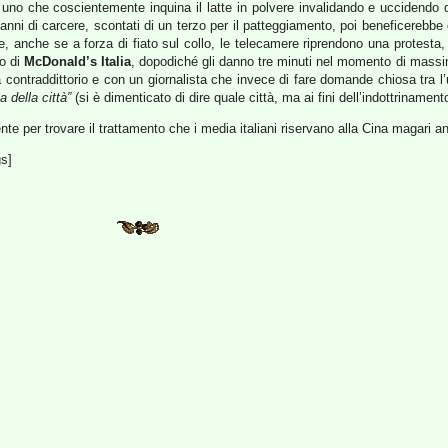
ve uno che coscientemente inquina il latte in polvere invalidando e uccidend
di carcere, scontati di un terzo per il patteggiamento, poi beneficerebbe di 
 anche se a forza di fiato sul collo, le telecamere riprendono una protesta,
o di
McDonald’s Italia
, dopodiché gli danno tre minuti nel momento di massim
za contraddittorio e con un giornalista che invece di fare domande chiosa tra l
 della città”
(si è dimenticato di dire quale città, ma ai fini dell’indottrinamento
nte per trovare il trattamento che i media italiani riservano alla Cina magari an
gs]