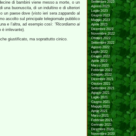
Settembre 2023
o decine di bambini viene messo a morte, o un
Agosto 2023
una buonuscita, di un indultino e di ulteriori
Luglio 2023
 o un paese dove (visto ieri sera zappando al
Giugno 2023
o ascolto sul principale telegiornale pubblico
Maggio 2023
’una e l’altra, ad esempio così:
“Ricordiamo ai
Aprile 2023
Dicembre 2022
 è irrilevante).
Novembre 2022
Ottobre 2022
che giustificato, ma soprattutto cinico.
Settembre 2022
Agosto 2022
Luglio 2022
Giugno 2022
Aprile 2022
Marzo 2022
Febbraio 2022
Gennaio 2022
Dicembre 2021
Ottobre 2021
Settembre 2021
Agosto 2021
Luglio 2021
Giugno 2021
Maggio 2021
Aprile 2021
Marzo 2021
Febbraio 2021
Gennaio 2021
Dicembre 2020
Novembre 2020