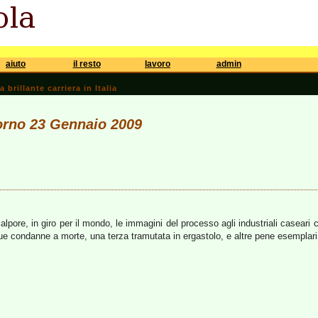
aiuto
il resto
lavoro
admin
brillante carriera in Italia
iorno 23 Gennaio 2009
lpore, in giro per il mondo, le immagini del processo agli industriali caseari c
e condanne a morte, una terza tramutata in ergastolo, e altre pene esemplari