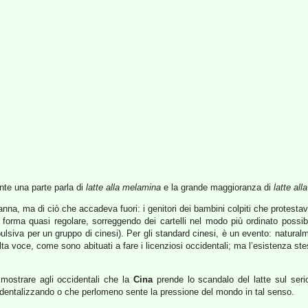
ente una parte parla di
latte alla melamina
e la grande maggioranza di
latte all
a, ma di ciò che accadeva fuori: i genitori dei bambini colpiti che protestavan
n forma quasi regolare, sorreggendo dei cartelli nel modo più ordinato possibi
ulsiva per un gruppo di cinesi). Per gli standard cinesi, è un evento: natura
alta voce, come sono abituati a fare i licenziosi occidentali; ma l’esistenza st
mostrare agli occidentali che la
Cina
prende lo scandalo del latte sul serio
identalizzando o che perlomeno sente la pressione del mondo in tal senso.