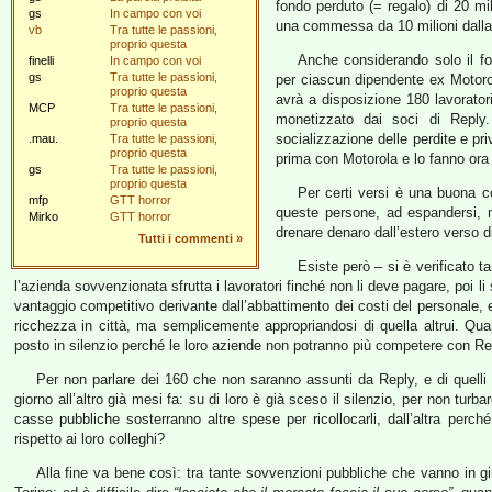
fondo perduto (= regalo) di 20 mili
gs
In campo con voi
una commessa da 10 milioni dalla
vb
Tra tutte le passioni,
proprio questa
Anche considerando solo il fo
finelli
In campo con voi
gs
Tra tutte le passioni,
per ciascun dipendente ex Motoro
proprio questa
avrà a disposizione 180 lavoratori
MCP
Tra tutte le passioni,
monetizzato dai soci di Repl
proprio questa
socializzazione delle perdite e pri
.mau.
Tra tutte le passioni,
proprio questa
prima con Motorola e lo fanno ora
gs
Tra tutte le passioni,
proprio questa
Per certi versi è una buona co
mfp
GTT horror
queste persone, ad espandersi, 
Mirko
GTT horror
drenare denaro dall’estero verso d
Tutti i commenti
»
Esiste però – si è verificato ta
l’azienda sovvenzionata sfrutta i lavoratori finché non li deve pagare, poi l
vantaggio competitivo derivante dall’abbattimento dei costi del personale, 
ricchezza in città, ma semplicemente appropriandosi di quella altrui. Quan
posto in silenzio perché le loro aziende non potranno più competere con Re
Per non parlare dei 160 che non saranno assunti da Reply, e di quelli
giorno all’altro già mesi fa: su di loro è già sceso il silenzio, per non turbar
casse pubbliche sosterranno altre spese per ricollocarli, dall’altra perc
rispetto ai loro colleghi?
Alla fine va bene così: tra tante sovvenzioni pubbliche che vanno in g