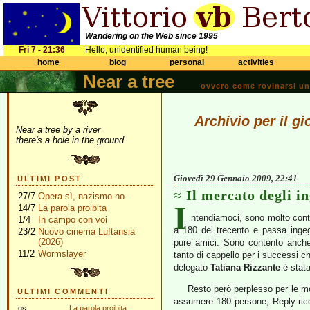
Wandering on the Web since 1995
Fri 7 - 21:36
Hello, unidentified human being!
home
blog
personal
activities
Near a tree
ovvero come rovinarsi una 
Archivio per il g
Near a tree by a river
there's a hole in the ground
Giovedì 29 Gennaio 2009, 22:41
ULTIMI POST
Il mercato degli i
27/7
Opera sì, nazismo no
I
14/7
La parola proibita
ntendiamoci, sono molto conte
1/4
In campo con voi
a 180 dei trecento e passa inge
23/2
Nuovo cinema Luftansia
(2026)
pure amici. Sono contento anc
11/2
Wormslayer
tanto di cappello per i successi ch
delegato
Tatiana Rizzante
è stata
Resto però perplesso per le m
ULTIMI COMMENTI
assumere 180 persone, Reply ric
gs
La parola proibita