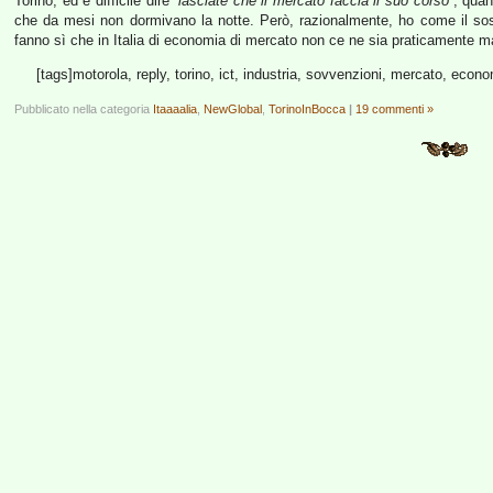
Torino; ed è difficile dire
“lasciate che il mercato faccia il suo corso”
, qua
che da mesi non dormivano la notte. Però, razionalmente, ho come il sos
fanno sì che in Italia di economia di mercato non ce ne sia praticamente m
[tags]motorola, reply, torino, ict, industria, sovvenzioni, mercato, econo
Pubblicato nella categoria
Itaaaalia
,
NewGlobal
,
TorinoInBocca
|
19 commenti »