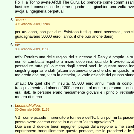
Poi li’ a Torino avete ARM! The Guru. Lo prendete come commissario s
basi per il consorzio e le prime squadre… il giochino una volta a
avoja a ingegneria perpetua!
.mau.
:
30 Gennaio 2009, 09:08
per
un
anno, non per due. Esistono tutti gli oneri accessori, non si
guadagnavano 30000 euro l’anno, il che può anche darsi)
vb
:
30 Gennaio 2009, 11:03
mfp: Peraltro una delle ragioni del successo di Reply è proprio la su
non è cambiata rispetto a inizio decennio, quando li avevo avut
possedute tutte più o meno dagli stessi soci. In questo modo incre
singoli gruppi aziendali (alcuni sostenevano anche che in questo 
ma credo che ora, vista la crescita, le varie aziende del gruppo sia
.mau.: Da quel che mi risulta, 55.000 euro annui medi di costo a
tranquillamente ad almeno 1800 euro netti al mese a persona… dubit
era Tilab, le persone erano mediamente giovani e i principi retribut
me era di meno.
LucianoMollea
:
30 Gennaio 2009, 11:38
VB, come piccolo imprenditore torinese dell’ICT, un po’ mi fa pia
posso avere acceso anche io a questo “aiuto agevolato”?
Due anni di due-tre buon ingegneri pagati dalla regione a me sare
coprirebbero tranquillamente queste persone, me le prenderei e le f