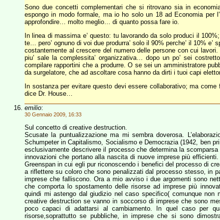
Sono due concetti complementari che si ritrovano sia in economi
espongo in modo formale, ma io ho solo un 18 ad Economia per l’
approfondire… molto meglio… di quanto possa fare io.
In linea di massima e’ questo: tu lavorando da solo produci il 100%;
te… pero’ ognuno di voi due produrra’ solo il 90% perche’ il 10% e’ 
costantemente al crescere del numero delle persone con cui lavori.
piu’ sale la complessita’ organizzativa… dopo un po’ sei costretto 
compilare rapportini che a produrre. O se sei un amministratore pubb
da surgelatore, che ad ascoltare cosa hanno da dirti i tuoi capi elett
In sostanza per evitare questo devi essere collaborativo; ma come fa
dice Dr. House…
emilio
:
30 Gennaio 2009, 16:33
Sul concetto di creative destruction.
Scusate la puntualizzazione ma mi sembra doverosa. L’elaborazio
Schumpeter in Capitalismo, Socialismo e Democrazia (1942, ben prima
esclusivamente descrivere il processo che determina la scomparsa del
innovazioni che portano alla nascita di nuove imprese più efficienti
Greenspan in cui egli pur riconoscendo i benefici del processo di cre
a riflettere su coloro che sono penalizzati dal processo stesso, in p
imprese che falliscono. Ora a mio avviso i due argomenti sono netta
che comporta lo spostamento delle risorse ad imprese più innovati
quindi mi astengo dal giudizio nel caso specifico( comunque non 
creative destruction se vanno in soccorso di imprese che sono mes
poco capaci di adattarsi al cambiamento. In quel caso per qua
risorse,soprattutto se pubbliche, in imprese che si sono dimostr