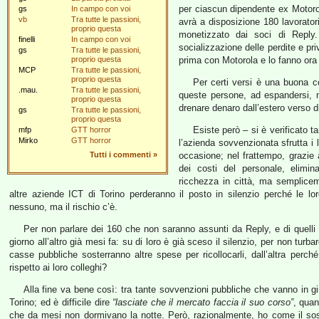
per ciascun dipendente ex Motoro
gs
In campo con voi
vb
Tra tutte le passioni,
avrà a disposizione 180 lavoratori
proprio questa
monetizzato dai soci di Repl
finelli
In campo con voi
socializzazione delle perdite e pri
gs
Tra tutte le passioni,
proprio questa
prima con Motorola e lo fanno ora
MCP
Tra tutte le passioni,
proprio questa
Per certi versi è una buona co
.mau.
Tra tutte le passioni,
queste persone, ad espandersi, 
proprio questa
drenare denaro dall’estero verso d
gs
Tra tutte le passioni,
proprio questa
Esiste però – si è verificato ta
mfp
GTT horror
Mirko
GTT horror
l’azienda sovvenzionata sfrutta i l
Tutti i commenti
»
occasione; nel frattempo, grazie 
dei costi del personale, elimi
ricchezza in città, ma sempliceme
altre aziende ICT di Torino perderanno il posto in silenzio perché le 
nessuno, ma il rischio c’è.
Per non parlare dei 160 che non saranno assunti da Reply, e di quelli
giorno all’altro già mesi fa: su di loro è già sceso il silenzio, per non turbar
casse pubbliche sosterranno altre spese per ricollocarli, dall’altra perc
rispetto ai loro colleghi?
Alla fine va bene così: tra tante sovvenzioni pubbliche che vanno in g
Torino; ed è difficile dire
“lasciate che il mercato faccia il suo corso”
, qua
che da mesi non dormivano la notte. Però, razionalmente, ho come il sos