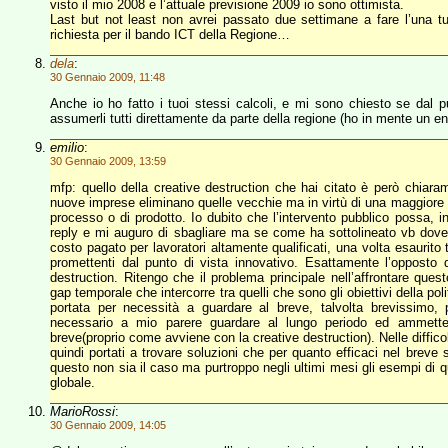
visto il mio 2008 e l’attuale previsione 2009 io sono ottimista.
Last but not least non avrei passato due settimane a fare l’una t
richiesta per il bando ICT della Regione…
dela
:
30 Gennaio 2009, 11:48
Anche io ho fatto i tuoi stessi calcoli, e mi sono chiesto se dal
assumerli tutti direttamente da parte della regione (ho in mente un en
emilio
:
30 Gennaio 2009, 13:59
mfp: quello della creative destruction che hai citato è però chia
nuove imprese eliminano quelle vecchie ma in virtù di una maggiore pro
processo o di prodotto. Io dubito che l’intervento pubblico possa,
reply e mi auguro di sbagliare ma se come ha sottolineato vb dove
costo pagato per lavoratori altamente qualificati, una volta esaurito
promettenti dal punto di vista innovativo. Esattamente l’opposto
destruction. Ritengo che il problema principale nell’affrontare questo
gap temporale che intercorre tra quelli che sono gli obiettivi della polit
portata per necessità a guardare al breve, talvolta brevissimo,
necessario a mio parere guardare al lungo periodo ed ammettere 
breve(proprio come avviene con la creative destruction). Nelle diffico
quindi portati a trovare soluzioni che per quanto efficaci nel breve
questo non sia il caso ma purtroppo negli ultimi mesi gli esempi di 
globale.
MarioRossi
:
30 Gennaio 2009, 14:05