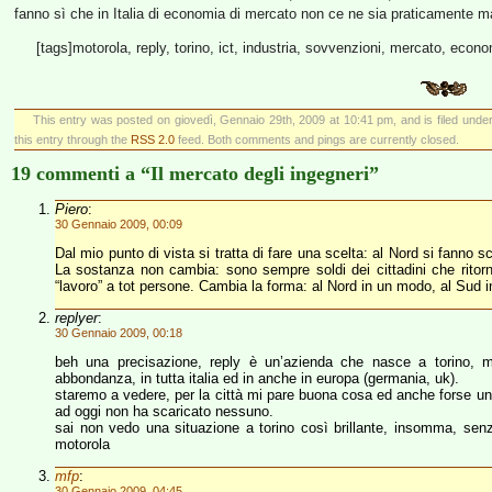
fanno sì che in Italia di economia di mercato non ce ne sia praticamente m
[tags]motorola, reply, torino, ict, industria, sovvenzioni, mercato, econo
This entry was posted on giovedì, Gennaio 29th, 2009 at 10:41 pm, and is filed unde
this entry through the
RSS 2.0
feed. Both comments and pings are currently closed.
19 commenti a “Il mercato degli ingegneri”
Piero
:
30 Gennaio 2009, 00:09
Dal mio punto di vista si tratta di fare una scelta: al Nord si fanno s
La sostanza non cambia: sono sempre soldi dei cittadini che ritor
“lavoro” a tot persone. Cambia la forma: al Nord in un modo, al Sud i
replyer
:
30 Gennaio 2009, 00:18
beh una precisazione, reply è un’azienda che nasce a torino, m
abbondanza, in tutta italia ed in anche in europa (germania, uk).
staremo a vedere, per la città mi pare buona cosa ed anche forse una g
ad oggi non ha scaricato nessuno.
sai non vedo una situazione a torino così brillante, insomma, se
motorola
mfp
:
30 Gennaio 2009, 04:45