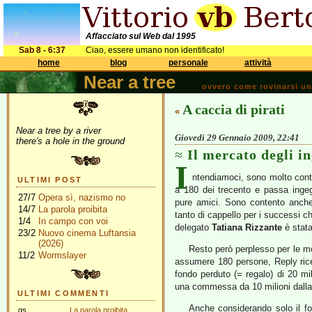
Affacciato sul Web dal 1995
Sab 8 - 6:37
Ciao, essere umano non identificato!
home
blog
personale
attività
Near a tree
ovvero come rovinarsi una 
A caccia di pirati
«
Near a tree by a river
Giovedì 29 Gennaio 2009, 22:41
there's a hole in the ground
Il mercato degli i
I
ntendiamoci, sono molto conte
ULTIMI POST
a 180 dei trecento e passa inge
27/7
Opera sì, nazismo no
pure amici. Sono contento anc
14/7
La parola proibita
tanto di cappello per i successi ch
1/4
In campo con voi
delegato
Tatiana Rizzante
è stata
23/2
Nuovo cinema Luftansia
(2026)
Resto però perplesso per le m
11/2
Wormslayer
assumere 180 persone, Reply ric
fondo perduto (= regalo) di 20 mili
una commessa da 10 milioni dalla
ULTIMI COMMENTI
Anche considerando solo il fo
gs
La parola proibita