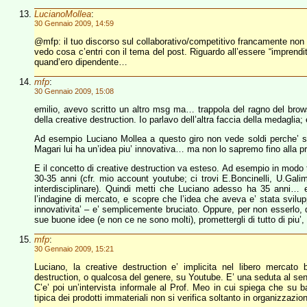
LucianoMollea
:
30 Gennaio 2009, 14:59
@mfp: il tuo discorso sul collaborativo/competitivo francamente non
vedo cosa c’entri con il tema del post. Riguardo all’essere “impren
quand’ero dipendente…
mfp
:
30 Gennaio 2009, 15:08
emilio, avevo scritto un altro msg ma… trappola del ragno del bro
della creative destruction. Io parlavo dell’altra faccia della medaglia;
Ad esempio Luciano Mollea a questo giro non vede soldi perche’ se l
Magari lui ha un’idea piu’ innovativa… ma non lo sapremo fino alla pro
E il concetto di creative destruction va esteso. Ad esempio in modo t
30-35 anni (cfr. mio account youtube; ci trovi E.Boncinelli, U.Gal
interdisciplinare). Quindi metti che Luciano adesso ha 35 anni… 
l’indagine di mercato, e scopre che l’idea che aveva e’ stata svilup
innovativita’ – e’ semplicemente bruciato. Oppure, per non esserlo,
sue buone idee (e non ce ne sono molti), promettergli di tutto di piu’,
mfp
:
30 Gennaio 2009, 15:21
Luciano, la creative destruction e’ implicita nel libero mercato
destruction, o qualcosa del genere, su Youtube. E’ una seduta al s
C’e’ poi un’intervista informale al Prof. Meo in cui spiega che su 
tipica dei prodotti immateriali non si verifica soltanto in organizza