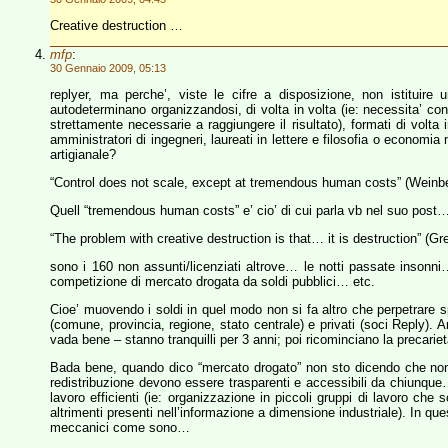
Creative destruction …
mfp
:
30 Gennaio 2009, 05:13
replyer, ma perche’, viste le cifre a disposizione, non istituir
autodeterminano organizzandosi, di volta in volta (ie: necessita’ con
strettamente necessarie a raggiungere il risultato), formati di volta
amministratori di ingegneri, laureati in lettere e filosofia o economi
artigianale?
“Control does not scale, except at tremendous human costs” (Weinbe
Quell “tremendous human costs” e’ cio’ di cui parla vb nel suo post
“The problem with creative destruction is that… it is destruction” (G
sono i 160 non assunti/licenziati altrove… le notti passate insonni
competizione di mercato drogata da soldi pubblici… etc.
Cioe’ muovendo i soldi in quel modo non si fa altro che perpetrare sp
(comune, provincia, regione, stato centrale) e privati (soci Reply)
vada bene – stanno tranquilli per 3 anni; poi ricominciano la precariet
Bada bene, quando dico “mercato drogato” non sto dicendo che non 
redistribuzione devono essere trasparenti e accessibili da chiunque
lavoro efficienti (ie: organizzazione in piccoli gruppi di lavoro che
altrimenti presenti nell’informazione a dimensione industriale). In q
meccanici come sono…