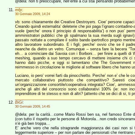
@dela: non ti preoccupare, nell’ente a cui stai pensando probabilmen
mfp
:
30 Gennaio 2009, 14:24
vb: sono chiaramente dei Creative Destroyers. Cioe’ persone capaci 
Creando quindi esternalita’ deleterie che poi paga l’ignaro contadino-
vuole (perche’ onora il principio di responsabilita’) o non puo’ perm
amministratori pubblici che gli spalmano la sua merda sugli ignav
passato nottate a compilare il solito bando ipertrofico proprio mentr
altro lavoratore subordinato. E i figli; perche’ ovvio che se il pad
neanche da dietro un vetro. Comunque – senza fare la becera “Torino
eh… a cominciare dai Savoia con i Borboni… per finire a quelli di W
meshing, quando a suo tempo cercavo di mettere insieme chi ci s
hanno dato picche, e oggi si lamentano che The Government no
reimmesso in circolazione le migliorie al software libero che hanno 
Luciano, io pero’ vorrei farti da pinocchietto. Perche’ non e’ che le c
mercato collaborativo piuttosto che competitivo? Saresti ci
un’organizzazione consortile/cooperativa integrata? Cioe’, ammess
anche gli altri del consorzio sono collaborativi 100% (ie: non inc
imprenditore di te stesso e non di altri? (attento che se dici di si, ti 
BiGi
:
30 Gennaio 2009, 14:45
@dela: per la carità…come Mario Rossi ben sa, nel famoso Ente di
(con tutto il rispetto per le persone di Motorola…non credo sinceram
n’è già ben troppa…
E’ anche vero che nella stragrande maggioranza dei casi non si tr
leggermente superiore – per non parlare dei pensionati che rientrano 