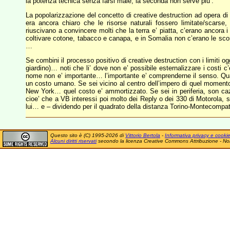
la potenza tecnica senza farsi male, la seconda non serve piu’.
La popolarizzazione del concetto di creative destruction ad opera d
era ancora chiaro che le risorse naturali fossero limitate/scarse, 
riuscivano a convincere molti che la terra e’ piatta, c’erano ancora i
coltivare cotone, tabacco e canapa, e in Somalia non c’erano le sco
…
Se combini il processo positivo di creative destruction con i limiti og
giardino)… noti che li’ dove non e’ possibile esternalizzare i costi c
nome non e’ importante… l’importante e’ comprenderne il senso. Quan
un costo umano. Se sei vicino al centro dell’impero di quel m
New York… quel costo e’ ammortizzato. Se sei in periferia, son caz
cioe’ che a VB interessi poi molto dei Reply o dei 330 di Motorola, 
lui… e – dividendo per il quadrato della distanza Torino-Montecompat
Questo sito è (C) 1995-2026 di
Vittorio Bertola
-
Informativa privacy e cooki
Alcuni diritti riservati
secondo la licenza Creative Commons Attribuzione - No