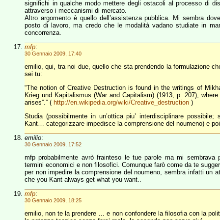
significhi in qualche modo mettere degli ostacoli al processo di dis
attraverso i meccanismi di mercato.
Altro argomento è quello dell’assistenza pubblica. Mi sembra dov
posto di lavoro, ma credo che le modalità vadano studiate in man
concorrenza.
mfp
:
30 Gennaio 2009, 17:40
emilio, qui, tra noi due, quello che sta prendendo la formulazione ch
sei tu:
“The notion of Creative Destruction is found in the writings of Mik
Krieg und Kapitalismus (War and Capitalism) (1913, p. 207), where he
arises”.” (
http://en.wikipedia.org/wiki/Creative_destruction
)
Studia (possibilmente in un’ottica piu’ interdisciplinare possibi
Kant… categorizzare impedisce la comprensione del noumeno) e poi 
emilio
:
30 Gennaio 2009, 17:52
mfp probabilmente avrò frainteso le tue parole ma mi sembrava pr
termini economici e non filosofici. Comunque farò come da te suggeri
per non impedire la comprensione del noumeno, sembra infatti un at
che you Kant always get what you want..
mfp
:
30 Gennaio 2009, 18:25
emilio, non te la prendere … e non confondere la filosofia con la poli