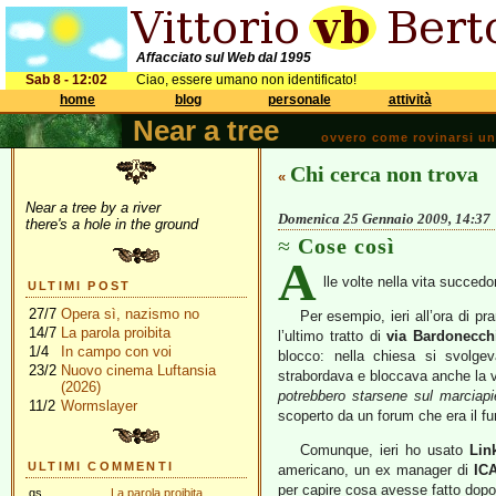
Affacciato sul Web dal 1995
Sab 8 - 12:02
Ciao, essere umano non identificato!
home
blog
personale
attività
Near a tree
ovvero come rovinarsi una 
Chi cerca non trova
«
Near a tree by a river
Domenica 25 Gennaio 2009, 14:37
there's a hole in the ground
Cose così
A
lle volte nella vita succed
ULTIMI POST
27/7
Opera sì, nazismo no
Per esempio, ieri all’ora di
14/7
La parola proibita
l’ultimo tratto di
via Bardonecch
1/4
In campo con voi
blocco: nella chiesa si svolge
23/2
Nuovo cinema Luftansia
strabordava e bloccava anche la
(2026)
potrebbero starsene sul marciapie
11/2
Wormslayer
scoperto da un forum che era il fun
Comunque, ieri ho usato
Lin
ULTIMI COMMENTI
americano, un ex manager di
IC
per capire cosa avesse fatto dopo
gs
La parola proibita