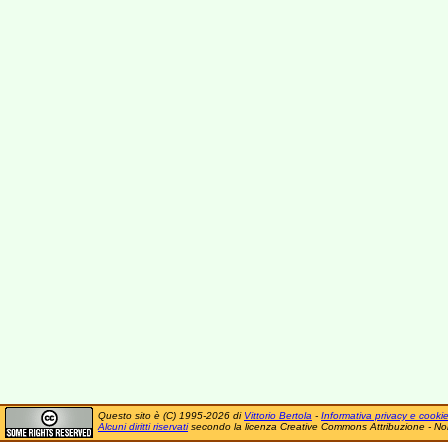
Questo sito è (C) 1995-2026 di
Vittorio Bertola
-
Informativa privacy e cooki
Alcuni diritti riservati
secondo la licenza Creative Commons Attribuzione - No