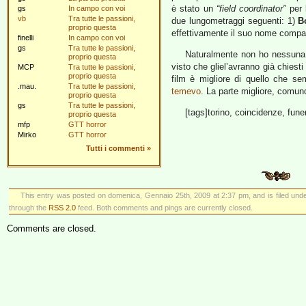
è stato un
“field coordinator”
per 
gs
In campo con voi
vb
Tra tutte le passioni,
due lungometraggi seguenti: 1)
B
proprio questa
effettivamente il suo nome compar
finelli
In campo con voi
gs
Tra tutte le passioni,
Naturalmente non ho nessuna in
proprio questa
visto che gliel’avranno già chiesti
MCP
Tra tutte le passioni,
proprio questa
film è migliore di quello che 
.mau.
Tra tutte le passioni,
temevo
. La parte migliore, comu
proprio questa
gs
Tra tutte le passioni,
[tags]torino, coincidenze, funer
proprio questa
mfp
GTT horror
Mirko
GTT horror
Tutti i commenti
»
This entry was posted on domenica, Gennaio 25th, 2009 at 2:37 pm, and is filed und
through the
RSS 2.0
feed. Both comments and pings are currently closed.
Comments are closed.