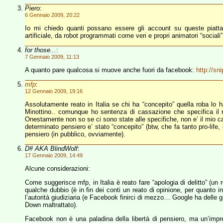
Piero
:
6 Gennaio 2009, 20:22
Io mi chiedo quanti possano essere gli account su queste piattaf
artificiale, da robot programmati come veri e propri animatori “sociali”
for those...
:
7 Gennaio 2009, 11:13
A quanto pare qualcosa si muove anche fuori da facebook:
http://sn
mfp
:
12 Gennaio 2009, 19:16
Assolutamente reato in Italia se chi ha “concepito” quella roba lo ha
Minottino.. comunque ho sentenza di cassazione che specifica il 
Onestamente non so se ci sono state alle specifiche, non e’ il mio
determinato pensiero e’ stato “concepito” (btw, che fa tanto pro-life, c
pensiero (in pubblico, ovviamente).
D# AKA BlindWolf
:
17 Gennaio 2009, 14:49
Alcune considerazioni:
Come suggerisce mfp, in Italia è reato fare “apologia di delitto” (un re
qualche dubbio (è in fin dei conti un reato di opinione, per quanto 
l’autorità giudiziaria (e Facebook finirci di mezzo… Google ha delle 
Down maltrattato).
Facebook non è una paladina della libertà di pensiero, ma un’impre