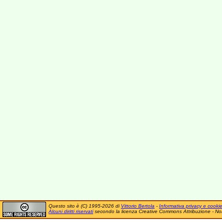
Questo sito è (C) 1995-2026 di
Vittorio Bertola
-
Informativa privacy e cooki
Alcuni diritti riservati
secondo la licenza Creative Commons Attribuzione - No