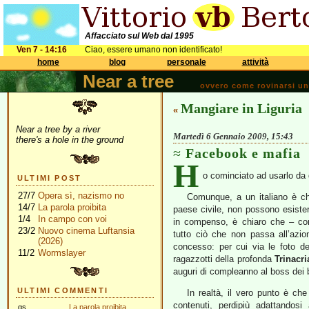
Affacciato sul Web dal 1995
Ven 7 - 14:16
Ciao, essere umano non identificato!
home
blog
personale
attività
Near a tree
ovvero come rovinarsi una 
Mangiare in Liguria
«
Near a tree by a river
Martedì 6 Gennaio 2009, 15:43
there's a hole in the ground
Facebook e mafia
H
o cominciato ad usarlo da 
ULTIMI POST
27/7
Opera sì, nazismo no
Comunque, a un italiano è ch
14/7
La parola proibita
paese civile, non possono esis
1/4
In campo con voi
in compenso, è chiaro che – co
23/2
Nuovo cinema Luftansia
tutto ciò che non passa all’azi
(2026)
concesso: per cui via le foto d
11/2
Wormslayer
ragazzotti della profonda
Trinacri
auguri di compleanno al boss dei 
ULTIMI COMMENTI
In realtà, il vero punto è c
contenuti, perdipiù adattandosi 
gs
La parola proibita