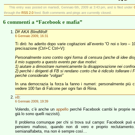
This entry was posted on martedì, Gennaio 6th, 2009 at 3:43 pm, and is filed under
through the
RSS 2.0
feed. Both comments and pings are currently closed.
6 commenti a “Facebook e mafia”
D# AKA BlindWolf
:
6 Gennaio 2009, 16:31
Ti dirò: ho aderito dopo varie cogitazioni all’evento “O noi o loro 
precisazione (Ctrl+C Ctrl+V):
Personalmente sono contro ogni forma di censura (anche di idee disgust
il mio supporto a questo evento per due motivi:
1) aiutare a dimostrare numericamente la disapprovazione nei confront
2) perchè i dirigenti di FB si rendano conto che è ridicolo tollerare i
perchè considerate “volgari”
In una democrazia la forza la fanno i numeri: personalmente più ch
vedere 100 fan di Falcone per ogni fan di Riina.
vb
:
6 Gennaio 2009, 19:39
Volendo, c’è anche un
appello
perché Facebook cambi le proprie reg
già lo sono quelli razzisti).
Il problema comunque per chi si trova sul campo: Facebook può e
pensiero mafioso, quando non di vero e proprio reclutamento
semianalfabeta, ma non è sempre così…