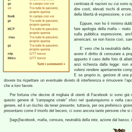
centinaia di nazioni su cui sono sp
gs
In campo con voi
vb
Tra tutte le passioni,
dire costi, elevati rischi di error
proprio questa
della libertà di espressione, e co
finelli
In campo con voi
gs
Tra tutte le passioni,
Eppure, non ho il minimo dubbio
proprio questa
fare apologia della mafia – reato in
MCP
Tra tutte le passioni,
proprio questa
sulla pubblica espressione, an
.mau.
Tra tutte le passioni,
americani; se non fosse così, sar
proprio questa
gs
Tra tutte le passioni,
E’ vero che la neutralità dell
proprio questa
avere il diritto di censurare a pr
mfp
GTT horror
Mirko
GTT horror
appunto il caso delle foto di alla
Tutti i commenti
»
anzi richiesta dalla legge: non 
volersi rendere apertamente compl
E se proprio io, gestore di una p
dovere tra rispettare un eventuale divieto di interferenza e rimuovere l’apol
che a loro favore.
Per fortuna che decine di migliaia di utenti di Facebook si sono già 
questo genere di
“campagna virale”
sfoci nel qualunquismo o nella cacc
genere, ed è un rischio da tener presente; tuttavia, per ora preferisco gioi
presentano come il trionfo del becero, ci sono ancora tante persone che si 
[tags]facebook, mafia, censura, neutralità della rete, azione dal basso, i