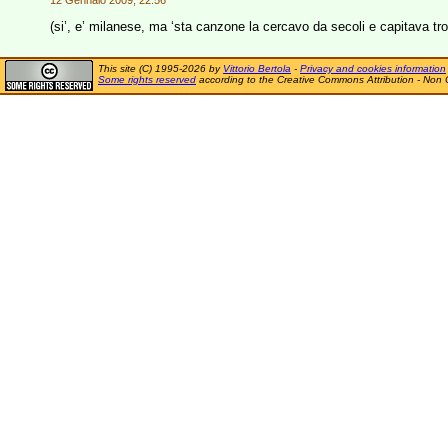
12 Gennaio 2009, 22:56
(si’, e’ milanese, ma ‘sta canzone la cercavo da secoli e capitava tro
This site (C) 1995-2026 by
Vittorio Bertola
-
Privacy and cookies information
Some rights reserved
according to the Creative Commons Attribution - Non 