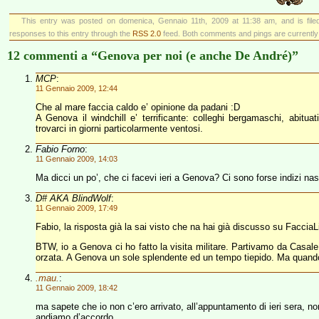
This entry was posted on domenica, Gennaio 11th, 2009 at 11:38 am, and is fil
responses to this entry through the
RSS 2.0
feed. Both comments and pings are currently
12 commenti a “Genova per noi (e anche De André)”
MCP
:
11 Gennaio 2009, 12:44
Che al mare faccia caldo e’ opinione da padani :D
A Genova il windchill e’ terrificante: colleghi bergamaschi, abitua
trovarci in giorni particolarmente ventosi.
Fabio Forno
:
11 Gennaio 2009, 14:03
Ma dicci un po’, che ci facevi ieri a Genova? Ci sono forse indizi nas
D# AKA BlindWolf
:
11 Gennaio 2009, 17:49
Fabio, la risposta già la sai visto che na hai già discusso su Facc
BTW, io a Genova ci ho fatto la visita militare. Partivamo da Casal
orzata. A Genova un sole splendente ed un tempo tiepido. Ma quando 
.mau.
:
11 Gennaio 2009, 18:42
ma sapete che io non c’ero arrivato, all’appuntamento di ieri sera, 
andiamo d’accordo.