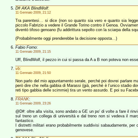
D# AKA BlindWolf
:
11 Gennaio 2009, 21:12
Tra parentesi… si dice (non so quanto sia vero e quanto sia leggend
piccolo Fabrizio a vedere il Grande Torino contro il Genoa. Ovviamen
diventò tifoso genoano (fu addirittura sepolto con la sciarpa della s
(Probabilmente oggi prenderebbe la decisione opposta…)
Fabio Forno
:
11 Gennaio 2009, 21:15
Uff, BlindWolf, il pezzo in cui si passa da A a B non poteva non esse
vb
:
11 Gennaio 2009, 21:50
Non parlo del mio appuntamento serale, perché poi dovrei parlare mal
però dire che nella gabbia di Marassi (già, perché è l’unico stadio 
reti tipo gabbia delle scimmie) tira un vento assurdo. E poi su Facebo
FRANK
:
11 Gennaio 2009, 23:26
@D#: oltre alla visita, sono andato a GE un po’ di volte a fare il rin
sul treno un collega di università e dal treno non si vedeva il m
fantastico.
I distretti militari erano probabilmente suddivisi sabaudamente, per c
genovese.