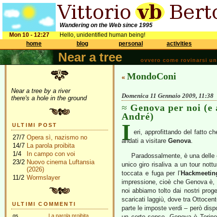
Wandering on the Web since 1995
Mon 10 - 12:27
Hello, unidentified human being!
home
blog
personal
activities
Near a tree
ovvero come rovinarsi una 
MondoConi
«
Near a tree by a river
Domenica 11 Gennaio 2009, 11:38
there's a hole in the ground
Genova per noi (e
André)
I
ULTIMI POST
eri, approfittando del fatto 
27/7
Opera sì, nazismo no
andati a visitare
Genova
.
14/7
La parola proibita
1/4
In campo con voi
Paradossalmente, è una delle ci
23/2
Nuovo cinema Luftansia
unico giro risaliva a un tour not
(2026)
toccata e fuga per l’
Hackmeetin
11/2
Wormslayer
impressione, cioè che Genova è, ur
noi abbiamo tolto dai nostri progett
scaricati laggiù, dove tra Ottocen
ULTIMI COMMENTI
parte le imposte verdi – però disp
gs
La parola proibita
un certo senso, Genova è Torino