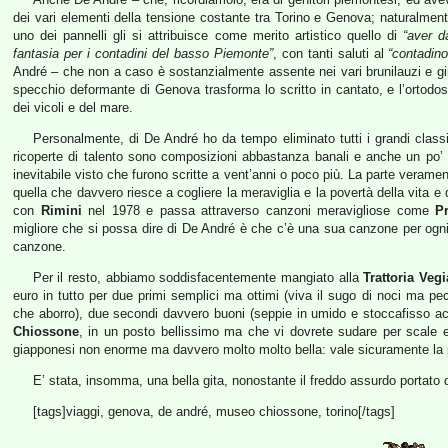
dei vari elementi della tensione costante tra Torino e Genova; naturalmen
uno dei pannelli gli si attribuisce come merito artistico quello di
“aver d
fantasia per i contadini del basso Piemonte”
, con tanti saluti al
“contadino
André – che non a caso è sostanzialmente assente nei vari brunilauzi e gi
specchio deformante di Genova trasforma lo scritto in cantato, e l’ortodoss
dei vicoli e del mare.
Personalmente, di De André ho da tempo eliminato tutti i grandi classi
ricoperte di talento sono composizioni abbastanza banali e anche un po’ i
inevitabile visto che furono scritte a vent’anni o poco più. La parte verame
quella che davvero riesce a cogliere la meraviglia e la povertà della vita e 
con
Rimini
nel 1978 e passa attraverso canzoni meravigliose come
P
migliore che si possa dire di De André è che c’è una sua canzone per ogni
canzone.
Per il resto, abbiamo soddisfacentemente mangiato alla
Trattoria Veg
euro in tutto per due primi semplici ma ottimi (viva il sugo di noci ma p
che aborro), due secondi davvero buoni (seppie in umido e stoccafisso a
Chiossone
, in un posto bellissimo ma che vi dovrete sudare per scale e 
giapponesi non enorme ma davvero molto molto bella: vale sicuramente la
E’ stata, insomma, una bella gita, nonostante il freddo assurdo portato d
[tags]viaggi, genova, de andré, museo chiossone, torino[/tags]