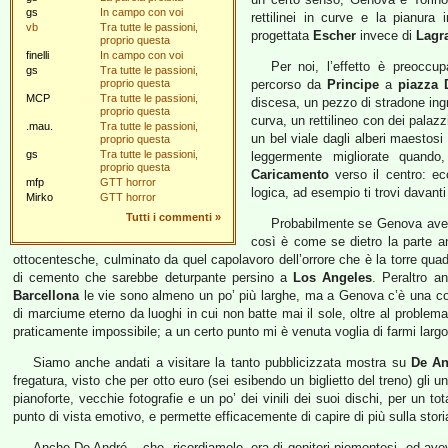
gs
In campo con voi
rettilinei in curve e la pianura
vb
Tra tutte le passioni,
progettata
Escher
invece di
Lagr
proprio questa
finelli
In campo con voi
Per noi, l’effetto è preoccup
gs
Tra tutte le passioni,
proprio questa
percorso da
Principe
a
piazza 
MCP
Tra tutte le passioni,
discesa, un pezzo di stradone ingr
proprio questa
curva, un rettilineo con dei palazz
.mau.
Tra tutte le passioni,
un bel viale dagli alberi maestosi
proprio questa
gs
Tra tutte le passioni,
leggermente migliorate quando
proprio questa
Caricamento
verso il centro: ec
mfp
GTT horror
logica, ad esempio ti trovi davanti
Mirko
GTT horror
Tutti i commenti
»
Probabilmente se Genova avess
così è come se dietro la parte a
ottocentesche, culminato da quel capolavoro dell’orrore che è la torre qua
di cemento che sarebbe deturpante persino a
Los Angeles
. Peraltro a
Barcellona
le vie sono almeno un po’ più larghe, ma a Genova c’è una cos
di marciume eterno da luoghi in cui non batte mai il sole, oltre al problem
praticamente impossibile; a un certo punto mi è venuta voglia di farmi larg
Siamo anche andati a visitare la tanto pubblicizzata mostra su
De An
fregatura, visto che per otto euro (sei esibendo un biglietto del treno) gli uni
pianoforte, vecchie fotografie e un po’ dei vinili dei suoi dischi, per un to
punto di vista emotivo, e permette efficacemente di capire di più sulla stori
Anche De André – che, ricordiamolo, era di genitori piemontesi, ed avev