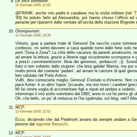
D# AKA BlindWolf
:
12 Gennaio 2009, 11:46
@FRANK: anche mio padre è casalese ma la visita militare (nel ’71, s
’93) ho potuto farlo ad Alessandria, poi hanno chiuso l’ufficio 
pesante per ripararmi dalle ventate all’uscita della stazione Brignole 
Ommipovrom
:
12 Gennaio 2009, 19:39
Vittorio, guai a parlare male di Genova! Da veccho cuore torinese
confesso, mi sento davvero a casa quando torno dalle ferie solo nel
però “Zena è Zena”! La città delle vacanze da parenti amatissimi, nell
ad amare la lettura, grazie a librerie oggi sicuramente scomparse e 
a prezzi convenientissimi: librai dei genovesi, perbacco! ;-)). Scend
fiato e non soltanto dallo stupore: che bisa gelida! Marina, ma pur
molto prima dei coetanei ‘padani’, ad amare le canzoni di quel giovan
ben salutato nel Porto Antico.
VuBì, devi conoscerla meglio, Genova! D’estate e d’inverno. Non cerca
pace Asher: è un altro ‘topos’ (scusate, ma non trovo i caratteri greci
Mi fai venire voglia di accontentare figli e nipoti ed andare a vederl
interrompo il mio esilio volontario dal 1992, anno in cui ho perso gli ul
Oh, che bello, un po’ di melassa te l’ho spalmata, sul blog, neh? Alla 
MCP
:
12 Gennaio 2009, 22:52
Ecco, diciamolo che dal Piedmont amano da sempre andare a Geno
persino dal
ragionier Beruschi
.
MCP
: