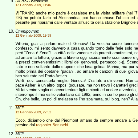
D# AKA BlindWolf
:
12 Gennaio 2009, 11:46
@FRANK: anche mio padre è casalese ma la visita militare (nel ’71, s
’93) ho potuto farlo ad Alessandria, poi hanno chiuso l’ufficio 
pesante per ripararmi dalle ventate all’uscita della stazione Brignole 
Ommipovrom
:
12 Gennaio 2009, 19:39
Vittorio, guai a parlare male di Genova! Da veccho cuore torinese
confesso, mi sento davvero a casa quando torno dalle ferie solo nel
però “Zena è Zena”! La città delle vacanze da parenti amatissimi, nell
ad amare la lettura, grazie a librerie oggi sicuramente scomparse e 
a prezzi convenientissimi: librai dei genovesi, perbacco! ;-)). Scend
fiato e non soltanto dallo stupore: che bisa gelida! Marina, ma pur
molto prima dei coetanei ‘padani’, ad amare le canzoni di quel giovan
ben salutato nel Porto Antico.
VuBì, devi conoscerla meglio, Genova! D’estate e d’inverno. Non cerca
pace Asher: è un altro ‘topos’ (scusate, ma non trovo i caratteri greci
Mi fai venire voglia di accontentare figli e nipoti ed andare a vederl
interrompo il mio esilio volontario dal 1992, anno in cui ho perso gli ul
Oh, che bello, un po’ di melassa te l’ho spalmata, sul blog, neh? Alla 
MCP
:
12 Gennaio 2009, 22:52
Ecco, diciamolo che dal Piedmont amano da sempre andare a Geno
persino dal
ragionier Beruschi
.
MCP
: