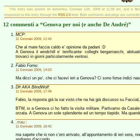
This entry was posted on domenica, Gennaio 11th, 2009 at 11:38 am, and is fil
responses to this entry through the
RSS 2.0
feed. Both comments and pings are currently
12 commenti a “Genova per noi (e anche De André)”
MCP
:
11 Gennaio 2009, 12:44
Che al mare faccia caldo e’ opinione da padani :D
A Genova il windchill e’ terrificante: colleghi bergamaschi, abitua
trovarci in giorni particolarmente ventosi.
Fabio Forno
:
11 Gennaio 2009, 14:03
Ma dicci un po’, che ci facevi ieri a Genova? Ci sono forse indizi nas
D# AKA BlindWolf
:
11 Gennaio 2009, 17:49
Fabio, la risposta già la sai visto che na hai già discusso su Facc
BTW, io a Genova ci ho fatto la visita militare. Partivamo da Casal
orzata. A Genova un sole splendente ed un tempo tiepido. Ma quando 
.mau.
:
11 Gennaio 2009, 18:42
ma sapete che io non c’ero arrivato, all’appuntamento di ieri sera, 
andiamo d’accordo.