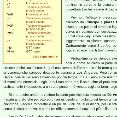
gs
In campo con voi
rettilinei in curve e la pianura
vb
Tra tutte le passioni,
progettata
Escher
invece di
Lagr
proprio questa
finelli
In campo con voi
Per noi, l’effetto è preoccup
gs
Tra tutte le passioni,
proprio questa
percorso da
Principe
a
piazza 
MCP
Tra tutte le passioni,
discesa, un pezzo di stradone ingr
proprio questa
curva, un rettilineo con dei palazz
.mau.
Tra tutte le passioni,
un bel viale dagli alberi maestosi
proprio questa
gs
Tra tutte le passioni,
leggermente migliorate quando
proprio questa
Caricamento
verso il centro: ec
mfp
GTT horror
logica, ad esempio ti trovi davanti
Mirko
GTT horror
Tutti i commenti
»
Probabilmente se Genova avess
così è come se dietro la parte a
ottocentesche, culminato da quel capolavoro dell’orrore che è la torre qua
di cemento che sarebbe deturpante persino a
Los Angeles
. Peraltro a
Barcellona
le vie sono almeno un po’ più larghe, ma a Genova c’è una cos
di marciume eterno da luoghi in cui non batte mai il sole, oltre al problem
praticamente impossibile; a un certo punto mi è venuta voglia di farmi larg
Siamo anche andati a visitare la tanto pubblicizzata mostra su
De An
fregatura, visto che per otto euro (sei esibendo un biglietto del treno) gli uni
pianoforte, vecchie fotografie e un po’ dei vinili dei suoi dischi, per un to
punto di vista emotivo, e permette efficacemente di capire di più sulla stori
Anche De André – che, ricordiamolo, era di genitori piemontesi, ed avev