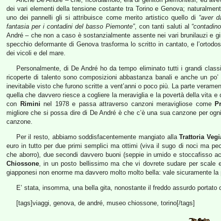
dei vari elementi della tensione costante tra Torino e Genova; naturalmen
uno dei pannelli gli si attribuisce come merito artistico quello di
“aver d
fantasia per i contadini del basso Piemonte”
, con tanti saluti al
“contadino
André – che non a caso è sostanzialmente assente nei vari brunilauzi e gi
specchio deformante di Genova trasforma lo scritto in cantato, e l’ortodoss
dei vicoli e del mare.
Personalmente, di De André ho da tempo eliminato tutti i grandi classi
ricoperte di talento sono composizioni abbastanza banali e anche un po’ i
inevitabile visto che furono scritte a vent’anni o poco più. La parte verame
quella che davvero riesce a cogliere la meraviglia e la povertà della vita e 
con
Rimini
nel 1978 e passa attraverso canzoni meravigliose come
P
migliore che si possa dire di De André è che c’è una sua canzone per ogni
canzone.
Per il resto, abbiamo soddisfacentemente mangiato alla
Trattoria Veg
euro in tutto per due primi semplici ma ottimi (viva il sugo di noci ma p
che aborro), due secondi davvero buoni (seppie in umido e stoccafisso a
Chiossone
, in un posto bellissimo ma che vi dovrete sudare per scale e 
giapponesi non enorme ma davvero molto molto bella: vale sicuramente la
E’ stata, insomma, una bella gita, nonostante il freddo assurdo portato d
[tags]viaggi, genova, de andré, museo chiossone, torino[/tags]