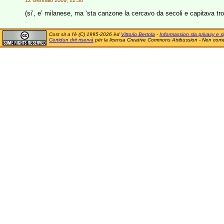
12 Gennaio 2009, 22:56
(si’, e’ milanese, ma ‘sta canzone la cercavo da secoli e capitava tro
Cost sit a l'è (C) 1995-2026 ëd
Vittorio Bertola
-
Informassion sla privacy e si
Certidun drit riservà
për la licensa Creative Commons Atribussion - Nen comer