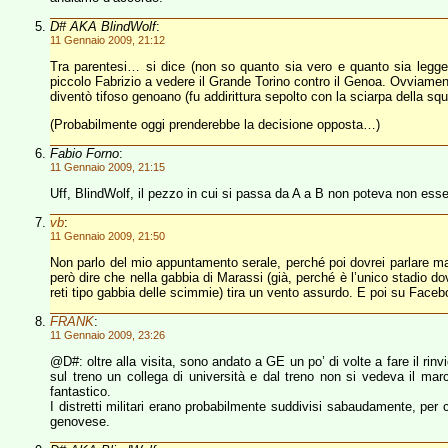
D# AKA BlindWolf
:
11 Gennaio 2009, 21:12
Tra parentesi… si dice (non so quanto sia vero e quanto sia leggend
piccolo Fabrizio a vedere il Grande Torino contro il Genoa. Ovviamen
diventò tifoso genoano (fu addirittura sepolto con la sciarpa della s
(Probabilmente oggi prenderebbe la decisione opposta…)
Fabio Forno
:
11 Gennaio 2009, 21:15
Uff, BlindWolf, il pezzo in cui si passa da A a B non poteva non esse
vb
:
11 Gennaio 2009, 21:50
Non parlo del mio appuntamento serale, perché poi dovrei parlare mal
però dire che nella gabbia di Marassi (già, perché è l’unico stadio 
reti tipo gabbia delle scimmie) tira un vento assurdo. E poi su Facebo
FRANK
:
11 Gennaio 2009, 23:26
@D#: oltre alla visita, sono andato a GE un po’ di volte a fare il rin
sul treno un collega di università e dal treno non si vedeva il m
fantastico.
I distretti militari erano probabilmente suddivisi sabaudamente, per c
genovese.