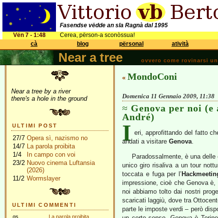
Fasendse vëdde an sla Ragnà dal 1995
Vën 7 - 1:48
Cerea, përson-a sconòssua!
cà
blog
përsonal
atività
Near a tree
ovvero come rovinarsi una 
MondoConi
«
Near a tree by a river
Domenica 11 Gennaio 2009, 11:38
there's a hole in the ground
Genova per noi (e
André)
I
ULTIMI POST
eri, approfittando del fatto 
27/7
Opera sì, nazismo no
andati a visitare
Genova
.
14/7
La parola proibita
1/4
In campo con voi
Paradossalmente, è una delle ci
23/2
Nuovo cinema Luftansia
unico giro risaliva a un tour not
(2026)
toccata e fuga per l’
Hackmeetin
11/2
Wormslayer
impressione, cioè che Genova è, ur
noi abbiamo tolto dai nostri progett
scaricati laggiù, dove tra Ottocen
ULTIMI COMMENTI
parte le imposte verdi – però disp
gs
La parola proibita
un certo senso, Genova è Torino