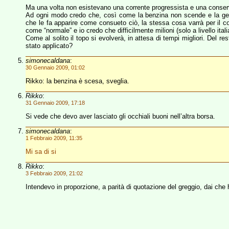
Ma una volta non esistevano una corrente progressista e una conser
Ad ogni modo credo che, così come la benzina non scende e la gen
che le fa apparire come consueto ciò, la stessa cosa varrà per il c
come “normale” e io credo che difficilmente milioni (solo a livello it
Come al solito il topo si evolverà, in attesa di tempi migliori. Del r
stato applicato?
simonecaldana
:
30 Gennaio 2009, 01:02
Rikko: la benzina è scesa, sveglia.
Rikko
:
31 Gennaio 2009, 17:18
Si vede che devo aver lasciato gli occhiali buoni nell’altra borsa.
simonecaldana
:
1 Febbraio 2009, 11:35
Mi sa di si
Rikko
:
3 Febbraio 2009, 21:02
Intendevo in proporzione, a parità di quotazione del greggio, dai che