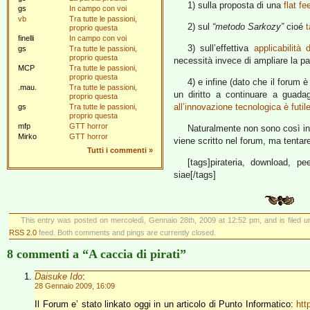
1) sulla proposta di una
flat fe
gs
In campo con voi
vb
Tra tutte le passioni,
2) sul
“metodo Sarkozy”
cioé
t
proprio questa
finelli
In campo con voi
3) sull’effettiva
applicabilità 
gs
Tra tutte le passioni,
proprio questa
necessità invece di ampliare la par
MCP
Tra tutte le passioni,
proprio questa
4) e infine (dato che il forum 
.mau.
Tra tutte le passioni,
un diritto a continuare a guad
proprio questa
all’innovazione tecnologica è futil
gs
Tra tutte le passioni,
proprio questa
mfp
GTT horror
Naturalmente non sono così in
Mirko
GTT horror
viene scritto nel forum, ma tenta
Tutti i commenti
»
[tags]pirateria, download, pee
siae[/tags]
This entry was posted on mercoledì, Gennaio 28th, 2009 at 12:52 pm, and is filed 
RSS 2.0
feed. Both comments and pings are currently closed.
8 commenti a “A caccia di pirati”
Daisuke Ido
:
28 Gennaio 2009, 16:09
Il Forum e’ stato linkato oggi in un articolo di Punto Informatico:
htt