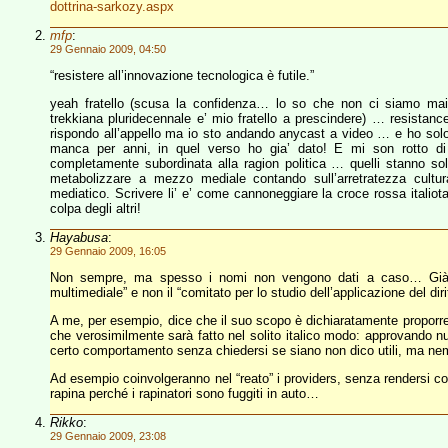
dottrina-sarkozy.aspx
mfp
:
29 Gennaio 2009, 04:50
“resistere all’innovazione tecnologica è futile.”
yeah fratello (scusa la confidenza… lo so che non ci siamo mai v
trekkiana pluridecennale e’ mio fratello a prescindere) … resistance
rispondo all’appello ma io sto andando anycast a video … e ho solo 
manca per anni, in quel verso ho gia’ dato! E mi son rotto di d
completamente subordinata alla ragion politica … quelli stanno solta
metabolizzare a mezzo mediale contando sull’arretratezza cultur
mediatico. Scrivere li’ e’ come cannoneggiare la croce rossa italiota
colpa degli altri!
Hayabusa
:
29 Gennaio 2009, 16:05
Non sempre, ma spesso i nomi non vengono dati a caso… Già il f
multimediale” e non il “comitato per lo studio dell’applicazione del dir
A me, per esempio, dice che il suo scopo è dichiaratamente proporre
che verosimilmente sarà fatto nel solito italico modo: approvando n
certo comportamento senza chiedersi se siano non dico utili, ma ne
Ad esempio coinvolgeranno nel “reato” i providers, senza rendersi 
rapina perché i rapinatori sono fuggiti in auto…
Rikko
:
29 Gennaio 2009, 23:08