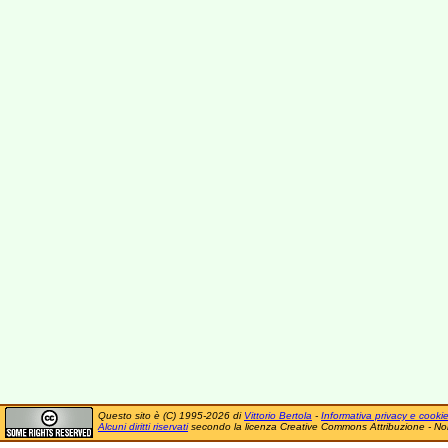
Questo sito è (C) 1995-2026 di
Vittorio Bertola
-
Informativa privacy e cooki
Alcuni diritti riservati
secondo la licenza Creative Commons Attribuzione - No