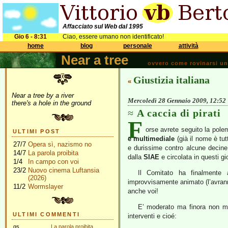
Affacciato sul Web dal 1995
Gio 6 - 8:31
Ciao, essere umano non identificato!
home
blog
personale
attività
Near a tree
ovvero come rovinarsi una 
Giustizia italiana
«
Near a tree by a river
Mercoledì 28 Gennaio 2009, 12:52
there's a hole in the ground
A caccia di pirati
F
orse avrete seguito la pole
ULTIMI POST
e multimediale
(già il nome è tut
27/7
Opera sì, nazismo no
e durissime contro alcune decine d
14/7
La parola proibita
dalla
SIAE
e circolata in questi gio
1/4
In campo con voi
23/2
Nuovo cinema Luftansia
Il Comitato ha finalmente
(2026)
improvvisamente animato (l’avranno
11/2
Wormslayer
anche voi!
E’ moderato ma finora non mi 
ULTIMI COMMENTI
interventi e cioé:
gs
La parola proibita