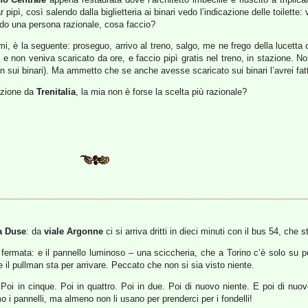
 pipì, così salendo dalla biglietteria ai binari vedo l’indicazione delle toilette
do una persona razionale, cosa faccio?
emi, è la seguente: proseguo, arrivo al treno, salgo, me ne frego della lucetta
 e non veniva scaricato da ore, e faccio pipì gratis nel treno, in stazione. No
on sui binari). Ma ammetto che se anche avesse scaricato sui binari l’avrei fa
tazione da
Trenitalia
, la mia non è forse la scelta più razionale?
a Duse
: da
viale Argonne
ci si arriva dritti in dieci minuti con il bus 54, che s
lla fermata: e il pannello luminoso – una sciccheria, che a Torino c’è solo s
he il pullman sta per arrivare. Peccato che non si sia visto niente.
 Poi in cinque. Poi in quattro. Poi in due. Poi di nuovo niente. E poi di nu
 i pannelli, ma almeno non li usano per prenderci per i fondelli!