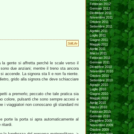
Febbraio 2012
Gennaio 2012
Dicembre 2011
Novembre 2011
Ottobre 2011
Settembre 2011
Agosto 2011
Luglio 2011
Giugno 2011
StillLife
Maggio 2011
Aprile 2011
Marzo 2011
Febbraio 2011
Gennaio 2011
 la gente si affretta perché le scale verso il
Dicembre 2010
i sono due anziani; mentre il treno sta ancora
Novembre 2010
si accende. La signora sta lì e non fa niente.
Ottobre 2010
ietro, grido alla signora che deve schiacciare
Settembre 2010
Agosto 2010
Luglio 2010
etti a premerlo; peccato che tale pratica sia
Giugno 2010
Maggio 2010
ano colore, pulsanti che sono sempre accesi e
Aprile 2010
he i viaggiatori non conoscano gli standard mi
Marzo 2010
Febbraio 2010
Gennaio 2010
le porte la porta si apra automaticamente al
Dicembre 2009
ritardi.
Novembre 2009
Ottobre 2009
are la lunghezza del percorso metropolitana ->