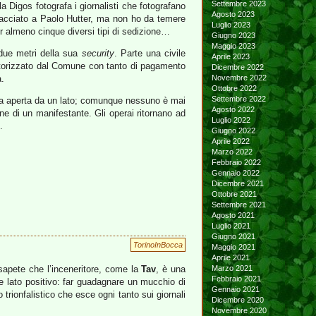
Settembre 2023
la Digos fotografa i giornalisti che fotografano
Agosto 2023
bracciato a Paolo Hutter, ma non ho da temere
Luglio 2023
r almeno cinque diversi tipi di sedizione…
Giugno 2023
Maggio 2023
 due metri della sua
security
. Parte una civile
Aprile 2023
autorizzato dal Comune con tanto di pagamento
Dicembre 2022
a.
Novembre 2022
Ottobre 2022
Settembre 2022
 era aperta da un lato; comunque nessuno è mai
Agosto 2022
ne di un manifestante. Gli operai ritornano ad
Luglio 2022
.
Giugno 2022
Aprile 2022
Marzo 2022
Febbraio 2022
Gennaio 2022
Dicembre 2021
Ottobre 2021
Settembre 2021
Agosto 2021
Luglio 2021
Giugno 2021
TorinoInBocca
Maggio 2021
Aprile 2021
i sapete che l’inceneritore, come la
Tav
, è una
Marzo 2021
Febbraio 2021
de lato positivo: far guadagnare un mucchio di
Gennaio 2021
 trionfalistico che esce ogni tanto sui giornali
Dicembre 2020
Novembre 2020