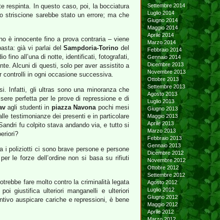
te respinta. In questo caso, poi, la bocciatura
Settembre 2014
Luglio 2014
o striscione sarebbe stato un errore; ma che
Giugno 2014
Maggio 2014
Aprile 2014
nuno è innocente fino a prova contraria – viene
Marzo 2014
basta: già vi parlai del
Sampdoria-Torino
del
Febbraio 2014
o fino all’una di notte, identificati, fotografati,
Gennaio 2014
Dicembre 2013
. Alcuni di questi, solo per aver assistito a
Novembre 2013
per controlli in ogni occasione successiva.
Ottobre 2013
Settembre 2013
i. Infatti, gli ultras sono una minoranza che
Agosto 2013
ssere perfetta per le prove di repressione e di
Luglio 2013
av
agli studenti in
piazza Navona
pochi mesi
Giugno 2013
le testimonianze dei presenti e in particolare
Maggio 2013
Aprile 2013
Sandri fu colpito stava andando via, e tutto si
Marzo 2013
eriori?
Febbraio 2013
Gennaio 2013
ra i poliziotti ci sono brave persone e persone
Dicembre 2012
per le forze dell’ordine non si basa su rifiuti
Novembre 2012
Ottobre 2012
Settembre 2012
trebbe fare molto contro la criminalità legata
Agosto 2012
Luglio 2012
 giustifica ulteriori manganelli e ulteriori
Giugno 2012
tintivo auspicare cariche e repressioni, è bene
Maggio 2012
Aprile 2012
Marzo 2012