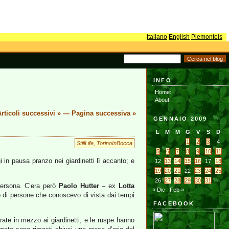
Italiano
English
Piemonteis
INFO
:Home:
:About:
rticoli successivi »
—
Pagina successiva »
GENNAIO 2009
L
M
M
G
V
S
D
1
2
3
4
StillLife
,
TorinoInBocca
5
6
7
8
9
10
11
 in pausa pranzo nei giardinetti lì accanto; e
12
13
14
15
16
17
18
19
20
21
22
23
24
25
26
27
28
29
30
31
persona. C’era però
Paolo Hutter
– ex
Lotta
« Dic
Feb »
o di persone che conoscevo di vista dai tempi
FACEBOOK
ate in mezzo ai giardinetti, e le ruspe hanno