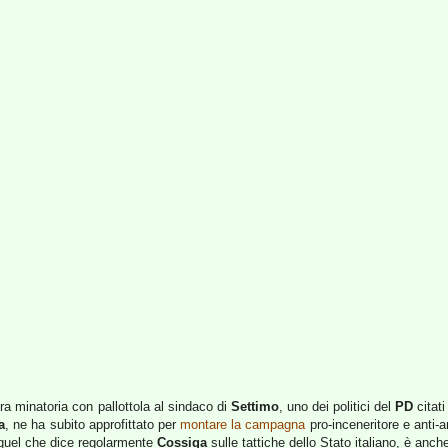
era minatoria con pallottola al sindaco di
Settimo
, uno dei politici del
PD
citati
a
, ne ha subito approfittato per
montare la campagna
pro-inceneritore e anti-a
o quel che dice regolarmente
Cossiga
sulle tattiche dello Stato italiano, è anc