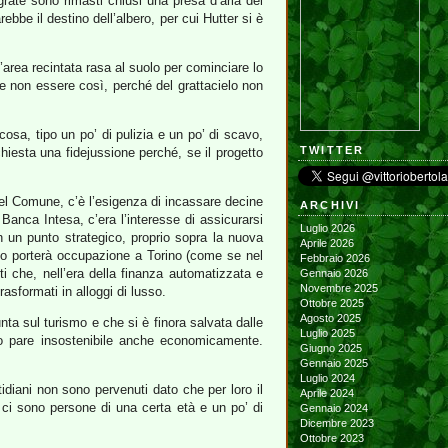
rate sono rimasti chiusi una presa d’aria del
bbe il destino dell’albero, per cui Hutter si è
l’area recintata rasa al suolo per cominciare lo
re non essere così, perché del grattacielo non
sa, tipo un po’ di pulizia e un po’ di scavo,
TWITTER
chiesta una fidejussione perché, se il progetto
 del Comune, c’è l’esigenza di incassare decine
ARCHIVI
 Banca Intesa, c’era l’interesse di assicurarsi
Luglio 2026
un punto strategico, proprio sopra la nuova
Aprile 2026
sto porterà occupazione a Torino (come se nel
Febbraio 2026
i che, nell’era della finanza automatizzata e
Gennaio 2026
Novembre 2025
rasformati in alloggi di lusso.
Ottobre 2025
Agosto 2025
nta sul turismo e che si è finora salvata dalle
Luglio 2025
elo pare insostenibile anche economicamente.
Giugno 2025
Gennaio 2025
Luglio 2024
uotidiani non sono pervenuti dato che per loro il
Aprile 2024
ci sono persone di una certa età e un po’ di
Gennaio 2024
Dicembre 2023
Ottobre 2023