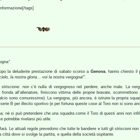
, informazione[/tags]
ogna”
.
opo la deludente prestazione di sabato scorso a
Genova
, hanno chiesto il
cielo, la nostra gloria… voi la nostra vergogna!”
.
striscione: non c’è nulla di vergognoso nel perdere, anche male. La ver
la fronda all’allenatore, finiscono vittima delle proprie bravate, scommettono
alcio sono comunissime). La vergogna, più ancora, è istruire la propria squ
n serie B per illecito sportivo (e per fortuna queste cose al Toro non si sono anc
 né si può pretendere che una squadra come il Toro di questi anni non infili 
e potrebbe rivelarsi più utile.
farà. Le attuali regole prevedono che tutte le bandiere e tutti gli striscioni 
a città dove si svolge la partita, e quella della società ospitante.