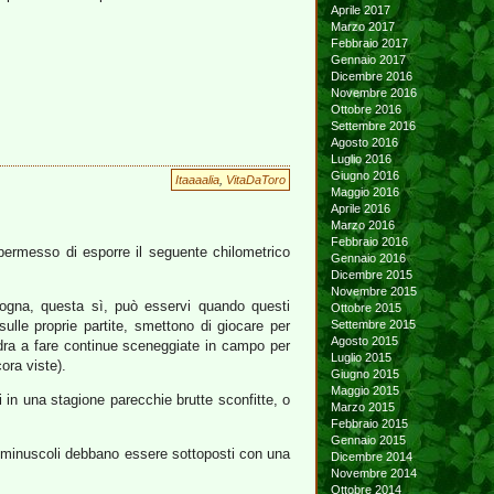
Aprile 2017
Marzo 2017
Febbraio 2017
Gennaio 2017
Dicembre 2016
Novembre 2016
Ottobre 2016
Settembre 2016
Agosto 2016
Luglio 2016
Giugno 2016
Itaaaalia
,
VitaDaToro
Maggio 2016
Aprile 2016
Marzo 2016
Febbraio 2016
 permesso di esporre il seguente chilometrico
Gennaio 2016
Dicembre 2015
Novembre 2015
gogna, questa sì, può esservi quando questi
Ottobre 2015
 sulle proprie partite, smettono di giocare per
Settembre 2015
Agosto 2015
adra a fare continue sceneggiate in campo per
Luglio 2015
ora viste).
Giugno 2015
Maggio 2015
in una stagione parecchie brutte sconfitte, o
Marzo 2015
Febbraio 2015
Gennaio 2015
non minuscoli debbano essere sottoposti con una
Dicembre 2014
Novembre 2014
Ottobre 2014