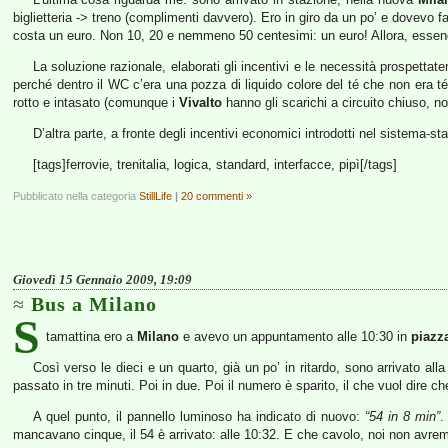
biglietteria -> treno (complimenti davvero). Ero in giro da un po’ e dovevo far
costa un euro. Non 10, 20 e nemmeno 50 centesimi: un euro! Allora, essen
La soluzione razionale, elaborati gli incentivi e le necessità prospettat
perché dentro il WC c’era una pozza di liquido colore del té che non era té
rotto e intasato (comunque i
Vivalto
hanno gli scarichi a circuito chiuso, n
D’altra parte, a fronte degli incentivi economici introdotti nel sistema-s
[tags]ferrovie, trenitalia, logica, standard, interfacce, pipì[/tags]
Pubblicato nella categoria
StillLife
|
20 commenti »
Giovedì 15 Gennaio 2009, 19:09
Bus a Milano
S
tamattina ero a
Milano
e avevo un appuntamento alle 10:30 in
piazz
Così verso le dieci e un quarto, già un po’ in ritardo, sono arrivato a
passato in tre minuti. Poi in due. Poi il numero è sparito, il che vuol dire c
A quel punto, il pannello luminoso ha indicato di nuovo:
“54 in 8 min”
.
mancavano cinque, il 54 è arrivato: alle 10:32. E che cavolo, noi non avremo