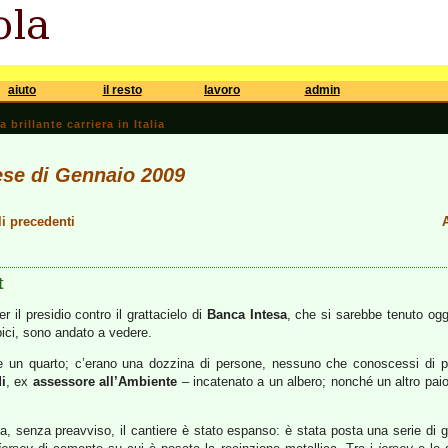
aiuto
il resto
lavoro
admin
brillante carriera in Italia
ese di Gennaio 2009
li precedenti
A
t
r il presidio contro il grattacielo di
Banca Intesa
, che si sarebbe tenuto oggi
bici, sono andato a vedere.
a e un quarto; c’erano una dozzina di persone, nessuno che conoscessi di 
i
, ex
assessore all’Ambiente
– incatenato a un albero; nonché un altro pai
, senza preavviso, il cantiere è stato espanso: è stata posta una serie di gr