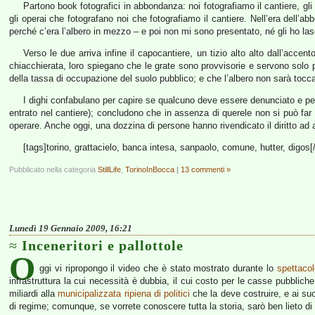
Partono book fotografici in abbondanza: noi fotografiamo il cantiere, gli o
gli operai che fotografano noi che fotografiamo il cantiere. Nell’era del
perché c’era l’albero in mezzo – e poi non mi sono presentato, né gli ho la
Verso le due arriva infine il capocantiere, un tizio alto alto dall’ac
chiacchierata, loro spiegano che le grate sono provvisorie e servono solo 
della tassa di occupazione del suolo pubblico; e che l’albero non sarà tocc
I dighi confabulano per capire se qualcuno deve essere denunciato e per
entrato nel cantiere); concludono che in assenza di querele non si può far
operare. Anche oggi, una dozzina di persone hanno rivendicato il diritto a
[tags]torino, grattacielo, banca intesa, sanpaolo, comune, hutter, digos[
Pubblicato nella categoria
StillLife
,
TorinoInBocca
|
13 commenti »
Lunedì 19 Gennaio 2009, 16:21
Inceneritori e pallottole
O
ggi vi ripropongo il video che è stato mostrato durante lo
spettaco
infrastruttura la cui necessità è dubbia, il cui costo per le casse pubbli
miliardi alla
municipalizzata ripiena di politici
che la deve costruire, e ai suoi
di regime; comunque, se vorrete conoscere tutta la storia, sarò ben lieto di