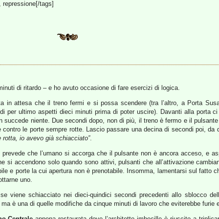
a, repressione[/tags]
minuti di ritardo – e ho avuto occasione di fare esercizi di logica.
a in attesa che il treno fermi e si possa scendere (tra l’altro, a Porta Susa
 per ultimo aspetti dieci minuti prima di poter uscire). Davanti alla porta c
n succede niente. Due secondi dopo, non di più, il treno è fermo e il pulsante 
e contro le porte sempre rotte. Lascio passare una decina di secondi poi, da d
è rotta, io avevo già schiacciato”
.
re prevede che l’umano si accorga che il pulsante non è ancora acceso, e asp
che si accendono solo quando sono attivi, pulsanti che all’attivazione cambi
le e porte la cui apertura non è prenotabile. Insomma, lamentarsi sul fatto c
ottarne uno.
se viene schiacciato nei dieci-quindici secondi precedenti allo sblocco del
a è una di quelle modifiche da cinque minuti di lavoro che eviterebbe furie e 
no Centrale
appena restaurata dove l’architetto imbecille è riuscito a triplic