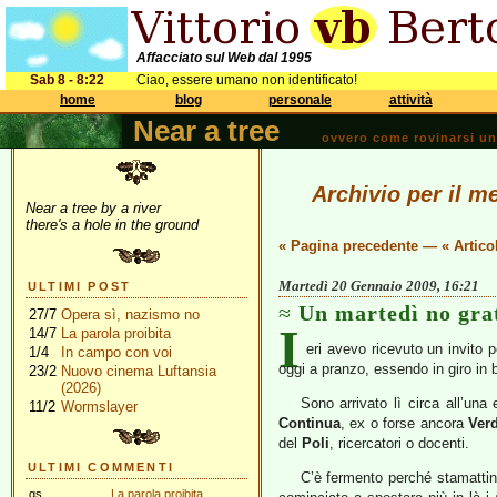
Affacciato sul Web dal 1995
Sab 8 - 8:22
Ciao, essere umano non identificato!
home
blog
personale
attività
Near a tree
ovvero come rovinarsi una 
Archivio per il m
Near a tree by a river
there's a hole in the ground
« Pagina precedente
—
« Artico
Martedì 20 Gennaio 2009, 16:21
ULTIMI POST
Un martedì no gra
27/7
Opera sì, nazismo no
I
14/7
La parola proibita
eri avevo ricevuto un invito pe
1/4
In campo con voi
oggi a pranzo, essendo in giro in 
23/2
Nuovo cinema Luftansia
(2026)
Sono arrivato lì circa all’un
11/2
Wormslayer
Continua
, ex o forse ancora
Verd
del
Poli
, ricercatori o docenti.
ULTIMI COMMENTI
C’è fermento perché stamattina
gs
La parola proibita