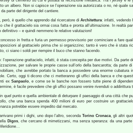
jersey
di cemento su cui è posata la recinzione metallica. Tra i
jersey
e le g
to un albero. Non si capisce se l’operazione sia autorizzata o no, né quale sare
 da parte del dirigente del cantiere.
 però, è quello che apprendo dal ricercatore di
Architettura
: infatti, vedendo 
che il grattacielo sia ormai cosa fatta e pronta all’ultimazione. In realtà pa
definitivo – e quindi nemmeno le relative valutazioni!
cesso in fretta e furia un permesso provvisorio per cominciare a fare qualco
pposizioni al grattacielo prima che si organizzino; tanto è vero che è stata ri
o, ci siano i soldi per riempire il buco che stanno facendo.
o: l’operazione grattacielo, infatti, è stata concepita per due motivi. Da parte
nizzazione, per salvare le proprie casse sull’orlo della bancarotta; da parte di
biliare, che avrebbe portato la banca a possedere una enorme cubatura in 
ole. Certo, oggi ti dicono che ci metteranno gli uffici della banca e che que
enti ex
Sanpaolo
, e come se le banche non fossero tutte piene di dipendent
rmine, è facile prevedere che gli uffici possano venire rivenduti o addirittura t
 in quel punto e quella ambientale di deturpare il paesaggio di una città che pu
rollo, che una banca spenda 400 milioni di euro per costruire un grattaci
dinanza potrebbe essere impedito dal mercato.
arrivano primi i dighi, uno dopo l’altro, seconda
Torino Cronaca
, gli altri q
della
Digos
, che cercano di mimetizzarsi, ma senza speranza: da una parte 
do Meridione…