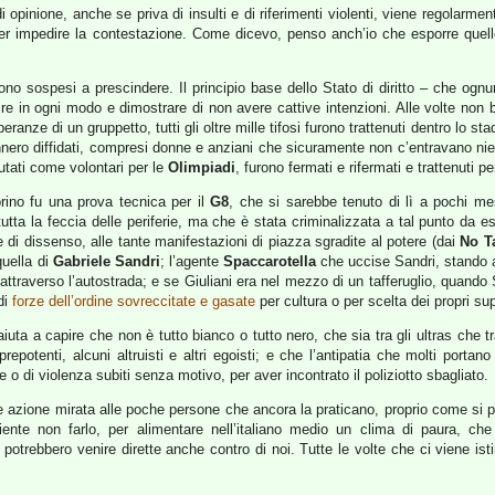
 opinione, anche se priva di insulti e di riferimenti violenti, viene regolarmen
per impedire la contestazione. Come dicevo, penso anch’io che esporre quell
i sono sospesi a prescindere. Il principio base dello Stato di diritto – che og
isire in ogni modo e dimostrare di non avere cattive intenzioni. Alle volte non 
peranze di un gruppetto, tutti gli oltre mille tifosi furono trattenuti dentro lo stadi
ro diffidati, compresi donne e anziani che sicuramente non c’entravano niente
iutati come volontari per le
Olimpiadi
, furono fermati e rifermati e trattenuti 
rino fu una prova tecnica per il
G8
, che si sarebbe tenuto di lì a pochi mes
tutta la feccia delle periferie, ma che è stata criminalizzata a tal punto da e
 di dissenso, alle tante manifestazioni di piazza sgradite al potere (dai
No T
uella di
Gabriele Sandri
; l’agente
Spaccarotella
che uccise Sandri, stando al
ttraverso l’autostrada; e se Giuliani era nel mezzo di un tafferuglio, quando 
di
forze dell’ordine sovreccitate e gasate
per cultura o per scelta dei propri sup
aiuta a capire che non è tutto bianco o tutto nero, che sia tra gli ultras che t
potenti, alcuni altruisti e altri egoisti; e che l’antipatia che molti portano 
 o di violenza subiti senza motivo, per aver incontrato il poliziotto sbagliato.
e azione mirata alle poche persone che ancora la praticano, proprio come si po
te non farlo, per alimentare nell’italiano medio un clima di paura, che poi
o potrebbero venire dirette anche contro di noi. Tutte le volte che ci viene is