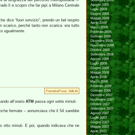
Settembre 2009
Agosto 2009
: vado lì e scopro che far pipì a Milano Centrale
Luglio 2009
Giugno 2009
Maggio 2009
 che dice
“fuori servizio”
, prendo un bel respiro
Aprile 2009
n scarico, perché tanto non scarica: era tutto
Marzo 2009
tto ugualmente.
Febbraio 2009
Gennaio 2009
Dicembre 2008
Novembre 2008
Ottobre 2008
Settembre 2008
Agosto 2008
Luglio 2008
Giugno 2008
Maggio 2008
Aprile 2008
Marzo 2008
Febbraio 2008
Gennaio 2008
Friends&Food
,
StillLife
Dicembre 2007
Novembre 2007
tando all’orario
ATM
passa ogni sette minuti.
Ottobre 2007
Settembre 2007
u poche fermate – annunciava che il 54 sarebbe
Agosto 2007
Luglio 2007
Giugno 2007
ovo otto minuti. E poi, quando indicava che ne
Maggio 2007
Aprile 2007