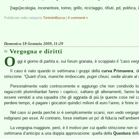
[tags]ecologia, inceneritore, torino, grillo, riciclaggio, rifiuti, pd, politica
Pubblicato nella categoria
TorinoInBocca
|
4 commenti »
Domenica 18 Gennaio 2009, 11:29
Vergogna e diritti
O
ggi è giorno di partita e, sui forum granata, è scoppiato il
“caso verg
Il caso è nato quando in settimana i gruppi della
curva Primavera
, d
striscione:
“Quarti d’ora, maniche rimboccate, pugni chiusi, sedie alzate al 
Personalmente vado controcorrente e aggiungo che non condivido lo 
ragazzotti plurimiliardari fanno i capricci, saltano gli allenamenti, fanno 
essere venduti a una squadra che gli aggrada di più (e queste cose nel c
perdere tempo, è pagare i giocatori quindici milioni di euro l’anno, è finire i
Nel caso si perda perché si è semplicemente scarsi, non vedo vergogna;
indignarsi per esse. Al contrario, forse iniettare un po’ di fiducia nell’ambient
La vergogna maggiore, però, è il motivo per cui quello striscione non si 
settimana d’anticipo a una doppia approvazione: quella della
Questura
dell