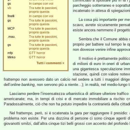
cominciato a spostare più in là i
gs
In campo con voi
parcheggio sotterraneo e soprattut
vb
Tra tutte le passioni,
incatenato in attesa di spiegazioni
proprio questa
finelli
In campo con voi
La cosa più importante per me,
gs
Tra tutte le passioni,
proprio questa
scavo, avrete sicuramente pensato 
MCP
Tra tutte le passioni,
esiste ancora nemmeno il progetto 
proprio questa
.mau.
Tra tutte le passioni,
Sembra che il Comune abbia con
proprio questa
proprio per battere sul tempo le o
gs
Tra tutte le passioni,
proprio questa
non dovesse venire infine approvat
mfp
GTT horror
Mirko
GTT horror
Il motivo è prettamente politic
Tutti i commenti
»
di milioni di euro in oneri di urba
una gigantesca speculazione immo
stazione, quindi con valore notev
frattempo non avessero dato un calcio nel sedere a tutti i maggiori dirig
dell’
online banking
, non servono più a niente…); in realtà, nel medio-lungo te
Lasciamo perdere l’insensatezza urbanistica di attirare ulteriore traffico
americanate; ma, in tempi di crisi e di mercato immobiliare a rischio c
Paradossalmente, ciò che non ha potuto impedire la contrarietà della citta
Nel frattempo, però, si è scatenata la gara per raggiungere il presidio: 
problema non esiste. Per una dozzina di persone ci sono cinque agenti 
giovanotti smilzi, dall’altra cinque tizi belli grossi con accento del profon