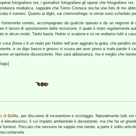
perai fotografano noi, i giornalisti fotografano gli operai che fotografano noi, 
l’abbondanza mediatica, sappiate che Torino Cronaca ora ha una foto di me ab
sciato il numero. Quanto ai dighi, sai chemmefrega: io ormai sono schedato pe
cento fortemente veneto, accompagnato da qualche operaio e da un negrone di
per il lavoro di spostamento della recinzione, il quale è stato regolarmente 
ato in alcun modo. Tanto basta: Hutter si scatena e ce ne andiamo tutti a cas
 cosa (forse c’è un reato per Hutter nell’aver aggirato la grata, che peraltro
 niente, e un digo basso e grosso si scusa per aver preso a male parole il ca
d avere un’opinione dissenziente. Non sarà abbastanza, ma è meglio che niente
/tags]
lo di
Grillo
, per discutere di inceneritore e riciclaggio. Naturalmente tutti vo
che è elevatissimo, il cui impatto ambientale è devastante, ma che ha un gran
 fornitori. Peccato che nessuno ne sappia mai niente, a parte il solito articolo
 raccontarvela.