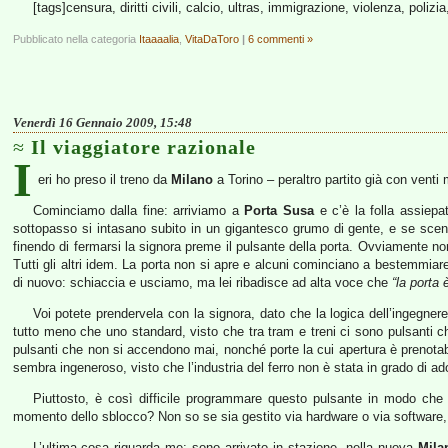
[tags]censura, diritti civili, calcio, ultras, immigrazione, violenza, polizi
Pubblicato nella categoria
Itaaaalia
,
VitaDaToro
|
6 commenti »
Venerdì 16 Gennaio 2009, 15:48
Il viaggiatore razionale
I
eri ho preso il treno da
Milano
a Torino – peraltro partito già con venti 
Cominciamo dalla fine: arriviamo a
Porta Susa
e c’è la folla assiepat
sottopasso si intasano subito in un gigantesco grumo di gente, e se scendi
finendo di fermarsi la signora preme il pulsante della porta. Ovviamente no
Tutti gli altri idem. La porta non si apre e alcuni cominciano a bestemmiar
di nuovo: schiaccia e usciamo, ma lei ribadisce ad alta voce che
“la porta 
Voi potete prendervela con la signora, dato che la logica dell’ingegne
tutto meno che uno standard, visto che tra tram e treni ci sono pulsanti 
pulsanti che non si accendono mai, nonché porte la cui apertura è prenotabi
sembra ingeneroso, visto che l’industria del ferro non è stata in grado di ad
Piuttosto, è così difficile programmare questo pulsante in modo che 
momento dello sblocco? Non so se sia gestito via hardware o via software, m
L’ultima cosa riguarda me: sono arrivato in stazione, nella nuova
Mila