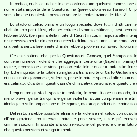
In pratica, qualsiasi richiesta che contenga una qualsiasi espressione di
non è stata imposta dalla Questura, ma (pare) dallo stesso
Torino FC
, 
senso ha che i contestati possano vetare la contestazione dei tifosi?
Lo stadio di calcio ormai è un luogo speciale, dove tutti i diritti civil
ribaltato solo per i tifosi, che per entrare devono identificarsi, farsi perqu
febbraio 2001 (ben prima della morte di
Raciti
) in cui, in risposta alle intem
e successivamente almeno cinquecento di loro, scelti non si sa come, venne
una partita senza fare niente di male, ebbero problemi sul lavoro, furono rif
C’è chi sostiene che, per la
Questura di Genova
, quel Sampdoria-To
contiene numerosi violenti e che aggrega in certe città (
Napoli
in primis) 
regime; repressione che viene poi applicata tale e quale a tante altre forme
fa). Ed è inquietante la totale somiglianza tra la morte di
Carlo Giuliani
e q
di una turista giapponese, si fermò, prese la mira e sparò ad altezza nuca a
era calmato. Quanto in questi casi c’è di iniziativa personale, e quanto c’è 
Frequentare gli stadi, specie in trasferta, fa bene: ti apre un mondo, ti 
meno brave, gente tranquilla e gente violenta, alcuni comprensivi e altri pre
ideologici o sulla propensione a delinquere, ma su episodi di discriminazione
Del resto, sarebbe possibile eliminare la violenza nel calcio con qualch
all’immigrazione con interventi mirati e pene severe; ma è più convenien
criminalizzazioni, finalizzate alla conservazione del potere, e che in futur
che questo pensiero ci venga in mente.