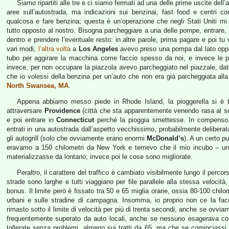
Siamo ripartiti alle tre e ci siamo fermati ad una delle prime uscite del
aree sull’autostrada, ma indicazioni sui benzinai, fast food e centri c
qualcosa e fare benzina; questa è un’operazione che negli Stati Uniti m
tutto opposto al nostro. Bisogna parcheggiare a una delle pompe, entrare, al
dentro e prendere l’eventuale resto: in altre parole, prima pagare e poi t
vari modi;
l’altra volta
a
Los Angeles
avevo preso una pompa dal lato oppos
tubo per aggirare la macchina come faccio spesso da noi, e invece le 
invece, per non occupare la piazzola avevo parcheggiato nel piazzale, da
che io volessi della benzina per un’auto che non era già parcheggiata al
North Swansea, MA
.
Appena abbiamo messo piede in Rhode Island, la pioggerella si è tr
attraversare
Providence
(città che sta apparentemente venendo rasa al suo
e poi entrare in
Connecticut
perché la pioggia smettesse. In compenso, 
entrati in una autostrada dall’aspetto vecchissimo, probabilmente delibera
gli autogrill (solo che ovviamente erano enormi
McDonald’s
). A un certo p
eravamo a 150 chilometri da New York e temevo che il mio incubo – un m
materializzasse da lontano; invece poi le cose sono migliorate.
Peraltro, il carattere del traffico è cambiato visibilmente lungo il percor
strade sono larghe e tutti viaggiano per file parallele alla stessa velocità,
bonus. Il limite però è fissato tra 50 e 65 miglia orarie, ossia 80-100 chilo
urbani e sulle stradine di campagna. Insomma, io proprio non ce la fac
rimasto sotto il limite di velocità per più di trenta secondi, anche se ovvia
frequentemente superato da auto locali, anche se nessuno esagerava con 
tollerate senza problemi, almeno sui tratti da 65, ma che se cominciassi 