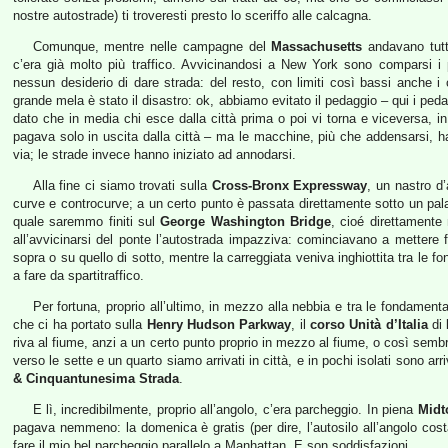
nostre autostrade) ti troveresti presto lo sceriffo alle calcagna.
Comunque, mentre nelle campagne del
Massachusetts
andavano tutti
c’era già molto più traffico. Avvicinandosi a New York sono comparsi i p
nessun desiderio di dare strada: del resto, con limiti così bassi anche i c
grande mela è stato il disastro: ok, abbiamo evitato il pedaggio – qui i ped
dato che in media chi esce dalla città prima o poi vi torna e viceversa, i
pagava solo in uscita dalla città – ma le macchine, più che addensarsi, han
via; le strade invece hanno iniziato ad annodarsi.
Alla fine ci siamo trovati sulla
Cross-Bronx Expressway
, un nastro d
curve e controcurve; a un certo punto è passata direttamente sotto un pal
quale saremmo finiti sul
George Washington Bridge
, cioé direttamente
all’avvicinarsi del ponte l’autostrada impazziva: cominciavano a mettere f
sopra o su quello di sotto, mentre la carreggiata veniva inghiottita tra le 
a fare da spartitraffico.
Per fortuna, proprio all’ultimo, in mezzo alla nebbia e tra le fondamen
che ci ha portato sulla
Henry Hudson Parkway
, il
corso Unità d’Italia
di
riva al fiume, anzi a un certo punto proprio in mezzo al fiume, o così sembr
verso le sette e un quarto siamo arrivati in città, e in pochi isolati sono arr
& Cinquantunesima Strada
.
E lì, incredibilmente, proprio all’angolo, c’era parcheggio. In piena
Midt
pagava nemmeno: la domenica è gratis (per dire, l’autosilo all’angolo cost
fare il mio bel parcheggio parallelo a Manhattan. E son soddisfazioni.