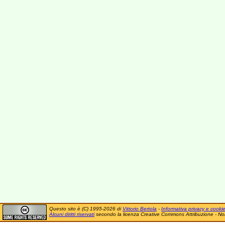
Questo sito è (C) 1995-2026 di
Vittorio Bertola
-
Informativa privacy e cooki
Alcuni diritti riservati
secondo la licenza Creative Commons Attribuzione - No