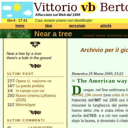
Affacciato sul Web dal 1995
Gio 6 - 17:41
Ciao, essere umano non identificato!
home
blog
personale
attività
Near a tree
ovvero come rovinarsi una 
Archivio per il g
Near a tree by a river
there's a hole in the ground
Domenica 29 Marzo 2009, 23:22
ULTIMI POST
The American way
27/7
Opera sì, nazismo no
D
14/7
La parola proibita
unque, nel fine settimana 
1/4
In campo con voi
417041,194 smoot
(una
unità di 
23/2
Nuovo cinema Luftansia
(2026)
fraternità dell’
MIT
nel 1958 usò l
11/2
Wormslayer
misurare la lunghezza del ponte
hanno detto che è stata infine ri
anche dall’
ISO
, e a ciò non sare
ULTIMI COMMENTI
dopo la laurea, è diventato il
chai
gs
La parola proibita