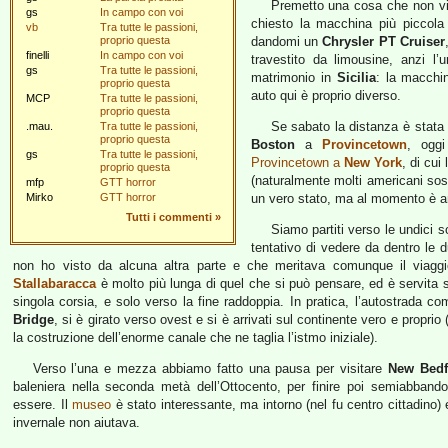
Premetto una cosa che non vi 
gs
In campo con voi
chiesto la macchina più piccol
vb
Tra tutte le passioni,
proprio questa
dandomi un
Chrysler PT Cruiser
finelli
In campo con voi
travestito da limousine, anzi l
gs
Tra tutte le passioni,
matrimonio in
Sicilia
: la macchin
proprio questa
auto qui è proprio diverso.
MCP
Tra tutte le passioni,
proprio questa
Se sabato la distanza è stata a
.mau.
Tra tutte le passioni,
proprio questa
Boston
a
Provincetown
, ogg
gs
Tra tutte le passioni,
Provincetown a
New York
, di cui
proprio questa
(naturalmente molti americani so
mfp
GTT horror
Mirko
GTT horror
un vero stato, ma al momento è a
Tutti i commenti
»
Siamo partiti verso le undici 
tentativo di vedere da dentro le 
non ho visto da alcuna altra parte e che meritava comunque il viagg
Stallabaracca
è molto più lunga di quel che si può pensare, ed è servita 
singola corsia, e solo verso la fine raddoppia. In pratica, l’autostrada 
Bridge
, si è girato verso ovest e si è arrivati sul continente vero e proprio 
la costruzione dell’enorme canale che ne taglia l’istmo iniziale).
Verso l’una e mezza abbiamo fatto una pausa per visitare
New Bedf
baleniera nella seconda metà dell’Ottocento, per finire poi semiabband
essere. Il
museo
è stato interessante, ma intorno (nel fu centro cittadino) 
invernale non aiutava.