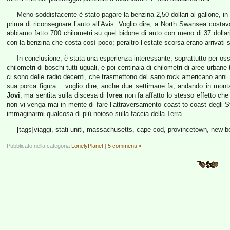
Meno soddisfacente è stato pagare la benzina 2,50 dollari al gallone, i
prima di riconsegnare l’auto all’Avis. Voglio dire, a North Swansea co
abbiamo fatto 700 chilometri su quel bidone di auto con meno di 37 dollari d
con la benzina che costa così poco; peraltro l’estate scorsa erano arrivati s
In conclusione, è stata una esperienza interessante, soprattutto per osse
chilometri di boschi tutti uguali, e poi centinaia di chilometri di aree urbane 
ci sono delle radio decenti, che trasmettono del sano rock americano anni ’7
sua porca figura… voglio dire, anche due settimane fa, andando in mon
Jovi
; ma sentita sulla discesa di
Ivrea
non fa affatto lo stesso effetto che
non vi venga mai in mente di fare l’attraversamento coast-to-coast degli St
immaginarmi qualcosa di più noioso sulla faccia della Terra.
[tags]viaggi, stati uniti, massachusetts, cape cod, provincetown, new b
Pubblicato nella categoria
LonelyPlanet
|
5 commenti »