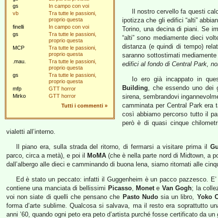
gs
In campo con voi
Il nostro cervello fa questi cal
vb
Tra tutte le passioni,
proprio questa
ipotizza che gli edifici “alti” abb
finelli
In campo con voi
Torino, una decina di piani. Se im
gs
Tra tutte le passioni,
“alti” sono mediamente dieci volte p
proprio questa
distanza (e quindi di tempo) rela
MCP
Tra tutte le passioni,
proprio questa
saranno sottostimati mediamente d
.mau.
Tra tutte le passioni,
edifici al fondo di Central Park, n
proprio questa
gs
Tra tutte le passioni,
Io ero già incappato in ques
proprio questa
Building
, che essendo uno dei g
mfp
GTT horror
Mirko
GTT horror
sirena, sembrandovi ingannevolme
camminata per Central Park era t
Tutti i commenti
»
così abbiamo percorso tutto il p
però è di quasi cinque chilometri
vialetti all’interno.
Il piano era, sulla strada del ritorno, di fermarsi a visitare prima il
Gu
parco, circa a metà), e poi il
MoMA
(che è nella parte nord di Midtown, a poc
dall’albergo alle dieci e camminando di buona lena, siamo ritornati alle ci
Ed è stato un peccato: infatti il Guggenheim è un pacco pazzesco. E’ v
contiene una manciata di bellissimi
Picasso
,
Monet
e
Van Gogh
; la col
voi non siate di quelli che pensano che
Pasto Nudo
sia un libro,
Yoko 
forma d’arte sublime. Qualcosa si salvava, ma il resto era soprattutto una
anni ’60, quando ogni peto era peto d’artista purché fosse certificato da un g