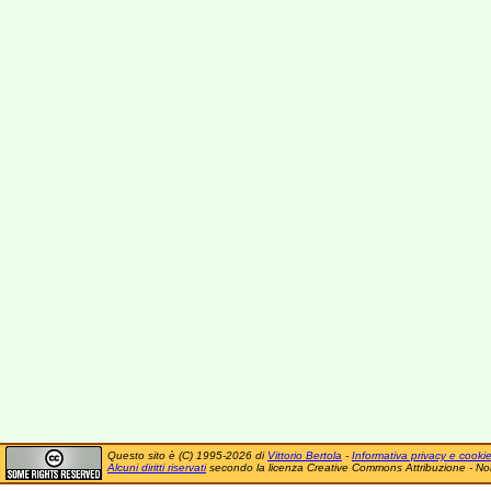
Questo sito è (C) 1995-2026 di
Vittorio Bertola
-
Informativa privacy e cooki
Alcuni diritti riservati
secondo la licenza Creative Commons Attribuzione - No