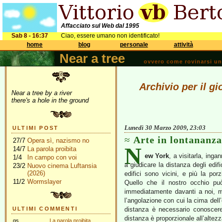
Affacciato sul Web dal 1995
Sab 8 - 16:37
Ciao, essere umano non identificato!
home
blog
personale
attività
Near a tree
ovvero come rovinarsi una 
Archivio per il g
Near a tree by a river
there's a hole in the ground
Lunedì 30 Marzo 2009, 23:03
ULTIMI POST
Arte in lontananza
27/7
Opera sì, nazismo no
N
14/7
La parola proibita
ew York
, a visitarla, ing
1/4
In campo con voi
a giudicare la distanza degli edifi
23/2
Nuovo cinema Luftansia
(2026)
edifici sono vicini, e più la po
11/2
Wormslayer
Quello che il nostro occhio pu
immediatamente davanti a noi, ma
l’angolazione con cui la cima dell’e
ULTIMI COMMENTI
distanza è necessario conoscere 
distanza è proporzionale all’altez
gs
La parola proibita