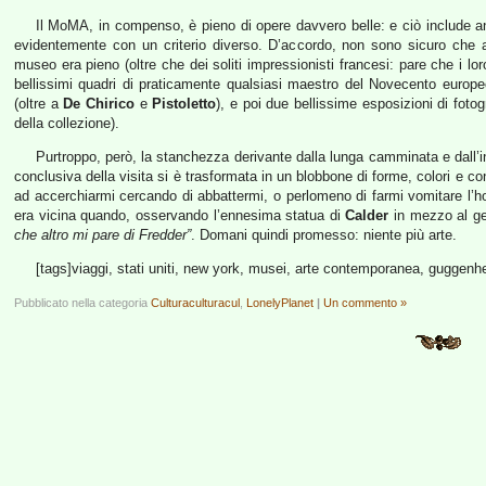
Il MoMA, in compenso, è pieno di opere davvero belle: e ciò include a
evidentemente con un criterio diverso. D’accordo, non sono sicuro che 
museo era pieno (oltre che dei soliti impressionisti francesi: pare che i lo
bellissimi quadri di praticamente qualsiasi maestro del Novecento europeo
(oltre a
De Chirico
e
Pistoletto
), e poi due bellissime esposizioni di fotog
della collezione).
Purtroppo, però, la stanchezza derivante dalla lunga camminata e dall’in
conclusiva della visita si è trasformata in un blobbone di forme, colori e con
ad accerchiarmi cercando di abbattermi, o perlomeno di farmi vomitare l’h
era vicina quando, osservando l’ennesima statua di
Calder
in mezzo al gel
che altro mi pare di Fredder”
. Domani quindi promesso: niente più arte.
[tags]viaggi, stati uniti, new york, musei, arte contemporanea, guggen
Pubblicato nella categoria
Culturaculturacul
,
LonelyPlanet
|
Un commento »