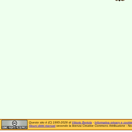
Questo sito è (C) 1995-2026 di
Vittorio Bertola
-
Informativa privacy e cooki
Alcuni diritti riservati
secondo la licenza Creative Commons Attribuzione - No