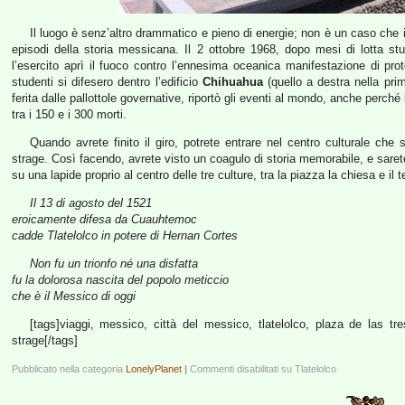
Il luogo è senz’altro drammatico e pieno di energie; non è un caso che 
episodi della storia messicana. Il 2 ottobre 1968, dopo mesi di lotta 
l’esercito aprì il fuoco contro l’ennesima oceanica manifestazione di pr
studenti si difesero dentro l’edificio
Chihuahua
(quello a destra nella pr
ferita dalle pallottole governative, riportò gli eventi al mondo, anche perc
tra i 150 e i 300 morti.
Quando avrete finito il giro, potrete entrare nel centro culturale che
strage. Così facendo, avrete visto un coagulo di storia memorabile, e sare
su una lapide proprio al centro delle tre culture, tra la piazza la chiesa e il 
Il 13 di agosto del 1521
eroicamente difesa da Cuauhtemoc
cadde Tlatelolco in potere di Hernan Cortes
Non fu un trionfo né una disfatta
fu la dolorosa nascita del popolo meticcio
che è il Messico di oggi
[tags]viaggi, messico, città del messico, tlatelolco, plaza de las tre
strage[/tags]
Pubblicato nella categoria
LonelyPlanet
|
Commenti disabilitati
su Tlatelolco