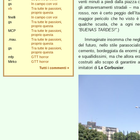
venti minuti a piedi dalla piazza 
gs
In campo con voi
gli attraversamenti stradali – m
vb
Tra tutte le passioni,
proprio questa
rosso, non è certo peggio dell’Ita
finelli
In campo con voi
maggior pericolo che ho visto è 
gs
Tra tutte le passioni,
qualche scuola, che a ogni ne
proprio questa
“BUENAS TARDES!”
.)
MCP
Tra tutte le passioni,
proprio questa
Immaginate insomma che negli a
.mau.
Tra tutte le passioni,
proprio questa
del futuro, nello stile parasoci
gs
Tra tutte le passioni,
cemento, bordeggiata da enormi pa
proprio questa
e squallidissimi, ma che allora er
mfp
GTT horror
Mirko
GTT horror
costruiti allo scopo di garantire 
imitatori di
Le Corbusier
.
Tutti i commenti
»