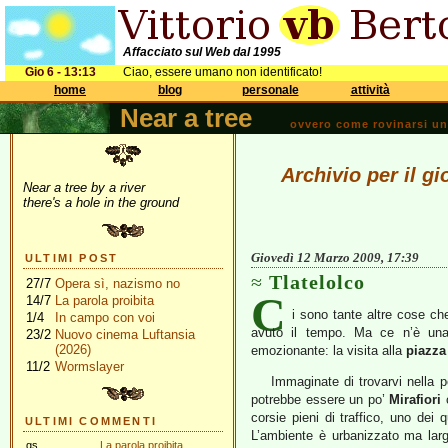
Affacciato sul Web dal 1995
Gio 6 - 13:13
Ciao, essere umano non identificato!
home
blog
personale
attività
Near a tree
ovvero come rovinarsi una 
Archivio per il g
Near a tree by a river
there's a hole in the ground
Giovedì 12 Marzo 2009, 17:39
ULTIMI POST
Tlatelolco
27/7
Opera sì, nazismo no
C
14/7
La parola proibita
i sono tante altre cose ch
1/4
In campo con voi
avuto il tempo. Ma ce n’è una 
23/2
Nuovo cinema Luftansia
(2026)
emozionante: la visita alla
piazza
11/2
Wormslayer
Immaginate di trovarvi nella p
potrebbe essere un po’
Mirafiori
o
corsie pieni di traffico, uno dei 
ULTIMI COMMENTI
L’ambiente è urbanizzato ma largo
gs
La parola proibita