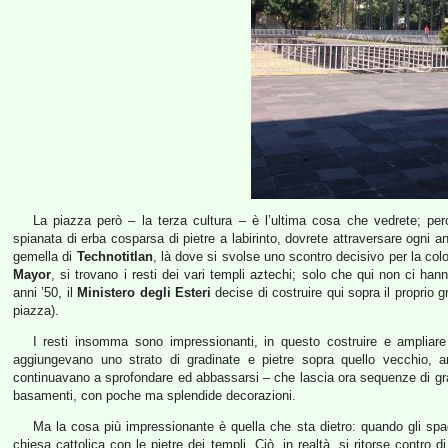
La piazza però – la terza cultura – è l’ultima cosa che vedrete; per
spianata di erba cosparsa di pietre a labirinto, dovrete attraversare ogni a
gemella di
Technotitlan
, là dove si svolse uno scontro decisivo per la co
Mayor
, si trovano i resti dei vari templi aztechi; solo che qui non ci h
anni ’50, il
Ministero degli Esteri
decise di costruire qui sopra il proprio 
piazza).
I resti insomma sono impressionanti, in questo costruire e ampliare –
aggiungevano uno strato di gradinate e pietre sopra quello vecchio, 
continuavano a sprofondare ed abbassarsi – che lascia ora sequenze di gradina
basamenti, con poche ma splendide decorazioni.
Ma la cosa più impressionante è quella che sta dietro: quando gli spag
chiesa cattolica con le pietre dei templi. Ciò, in realtà, si ritorse contro