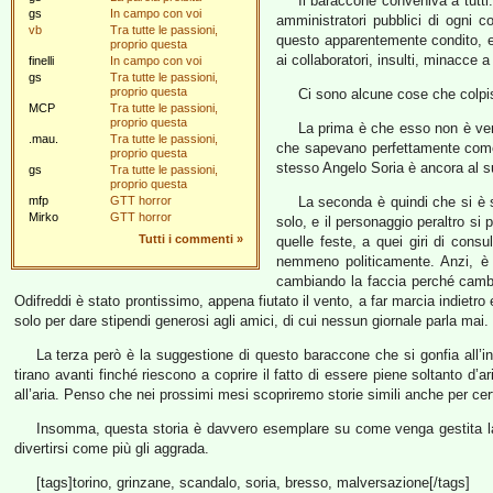
Il baraccone conveniva a tutti
gs
In campo con voi
amministratori pubblici di ogni c
vb
Tra tutte le passioni,
questo apparentemente condito, ed
proprio questa
ai collaboratori, insulti, minacce
finelli
In campo con voi
gs
Tra tutte le passioni,
proprio questa
Ci sono alcune cose che colpi
MCP
Tra tutte le passioni,
proprio questa
La prima è che esso non è venu
.mau.
Tra tutte le passioni,
che sapevano perfettamente come
proprio questa
stesso Angelo Soria è ancora al su
gs
Tra tutte le passioni,
proprio questa
mfp
GTT horror
La seconda è quindi che si è s
Mirko
GTT horror
solo, e il personaggio peraltro si 
Tutti i commenti
»
quelle feste, a quei giri di con
nemmeno politicamente. Anzi, è p
cambiando la faccia perché cambi
Odifreddi è stato prontissimo, appena fiutato il vento, a far marcia indietro
solo per dare stipendi generosi agli amici, di cui nessun giornale parla mai.
La terza però è la suggestione di questo baraccone che si gonfia all’i
tirano avanti finché riescono a coprire il fatto di essere piene soltanto d’a
all’aria. Penso che nei prossimi mesi scopriremo storie simili anche per ce
Insomma, questa storia è davvero esemplare su come venga gestita la co
divertirsi come più gli aggrada.
[tags]torino, grinzane, scandalo, soria, bresso, malversazione[/tags]