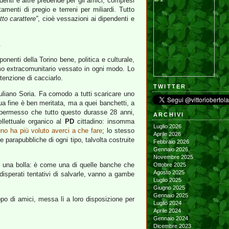
enti e altre prebende per gli amici, compresi
menti di pregio e terreni per miliardi. Tutto
tto carattere”
, cioè vessazioni ai dipendenti e
.
nenti della Torino bene, politica e culturale,
o extracomunitario vessato in ogni modo. Lo
tenzione di cacciarlo.
TWITTER
uliano Soria. Fa comodo a tutti scaricare uno
ua fine è ben meritata, ma a quei banchetti, a
r permesso che tutto questo durasse 28 anni,
ARCHIVI
tellettuale organico al
PD
cittadino: insomma
Luglio 2026
no ha più voluto averci a che fare
; lo stesso
Aprile 2026
 parapubbliche di ogni tipo, talvolta costruite
Febbraio 2026
Gennaio 2026
Novembre 2025
E’ una bolla: è come una di quelle banche che
Ottobre 2025
Agosto 2025
 disperati tentativi di salvarle, vanno a gambe
Luglio 2025
Giugno 2025
Gennaio 2025
po di amici, messa lì a loro disposizione per
Luglio 2024
Aprile 2024
Gennaio 2024
Dicembre 2023