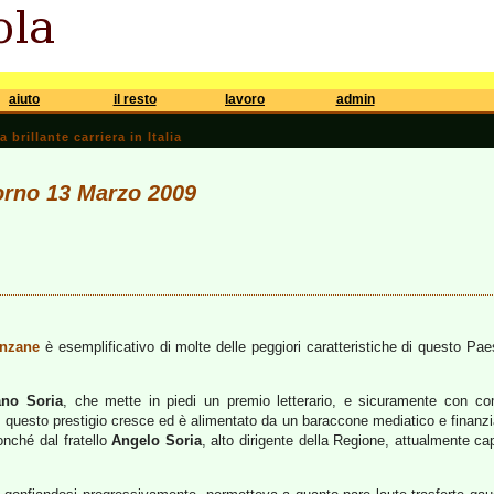
aiuto
il resto
lavoro
admin
brillante carriera in Italia
iorno 13 Marzo 2009
inzane
è esemplificativo di molte delle peggiori caratteristiche di questo Pae
ano Soria
, che mette in piedi un premio letterario, e sicuramente con com
e, questo prestigio cresce ed è alimentato da un baraccone mediatico e finanzia
onché dal fratello
Angelo Soria
, alto dirigente della Regione, attualmente c