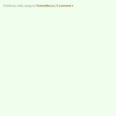
Pubblicato nella categoria
TorinoInBocca
|
5 commenti »