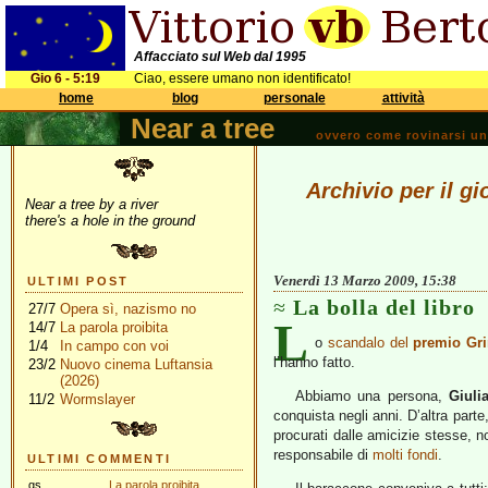
Affacciato sul Web dal 1995
Gio 6 - 5:19
Ciao, essere umano non identificato!
home
blog
personale
attività
Near a tree
ovvero come rovinarsi una 
Archivio per il g
Near a tree by a river
there's a hole in the ground
Venerdì 13 Marzo 2009, 15:38
ULTIMI POST
La bolla del libro
27/7
Opera sì, nazismo no
L
14/7
La parola proibita
o
scandalo del
premio Gr
1/4
In campo con voi
l’hanno fatto.
23/2
Nuovo cinema Luftansia
(2026)
Abbiamo una persona,
Giuli
11/2
Wormslayer
conquista negli anni. D’altra part
procurati dalle amicizie stesse, n
responsabile di
molti fondi
.
ULTIMI COMMENTI
gs
La parola proibita