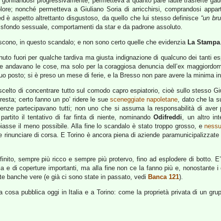
: gonfiandosi progressivamente, permetteva a quanto pare laute trasferte gaud
olore; nonché permetteva a Giuliano Soria di arricchirsi, comprandosi apparta
 è aspetto altrettanto disgustoso, da quello che lui stesso definisce
“un bru
 a sfondo sessuale, comportamenti da star e da padrone assoluto.
scono, in questo scandalo; e non sono certo quelle che evidenzia
La Stampa
to fuori per qualche tardiva ma giusta indignazione di qualcuno dei tanti espo
 andavano le cose, ma solo per la coraggiosa denuncia dell’ex maggiordom
o posto; si è preso un mese di ferie, e la Bresso non pare avere la minima in
celto di concentrare tutto sul comodo capro espiatorio, cioè sullo stesso Gi
presta; certo fanno un po’ ridere le sue
sceneggiate napoletane
, dato che la s
sulenze partecipavano tutti; non uno che si assuma la responsabilità di ave
artito il tentativo di far finta di niente, nominando
Odifreddi
, un altro in
asse il meno possibile. Alla fine lo scandalo è stato troppo grosso, e
nessu
 e rinunciare di corsa. E Torino è ancora piena di aziende paramunicipalizzate e
nfinito, sempre più ricco e sempre più protervo, fino ad esplodere di botto. 
ria e di coperture importanti, ma alla fine non ce la fanno più e, nonostante i
rte banche vere (e già ci sono state in passato, vedi
Banca 121
).
sa pubblica oggi in Italia e a Torino: come la proprietà privata di un grup