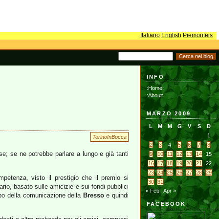
Italiano
English
Piemonteis
INFO
:Home:
:About:
MARZO 2009
L
M
M
G
V
S
D
1
TorinoInBocca
2
3
4
5
6
7
8
se; se ne potrebbe parlare a lungo e già tanti
9
10
11
12
13
14
15
16
17
18
19
20
21
22
23
24
25
26
27
28
29
petenza, visto il prestigio che il premio si
30
31
rio, basato sulle amicizie e sui fondi pubblici
« Feb
Apr »
apo della comunicazione della
Bresso
e quindi
FACEBOOK