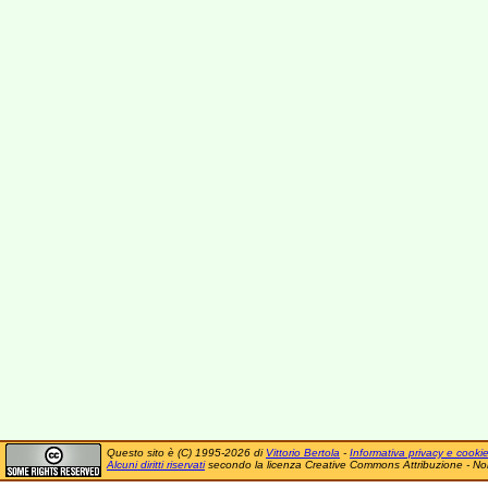
Questo sito è (C) 1995-2026 di
Vittorio Bertola
-
Informativa privacy e cooki
Alcuni diritti riservati
secondo la licenza Creative Commons Attribuzione - No