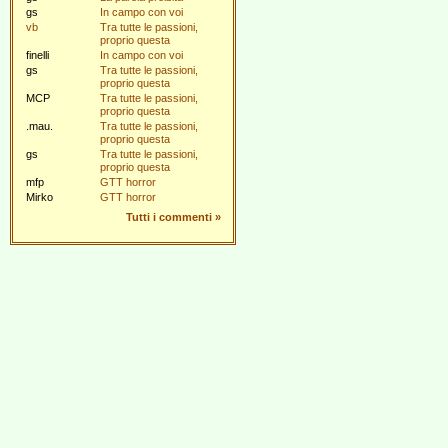
gs
In campo con voi
vb
Tra tutte le passioni,
proprio questa
finelli
In campo con voi
gs
Tra tutte le passioni,
proprio questa
MCP
Tra tutte le passioni,
proprio questa
.mau.
Tra tutte le passioni,
proprio questa
gs
Tra tutte le passioni,
proprio questa
mfp
GTT horror
Mirko
GTT horror
Tutti i commenti
»