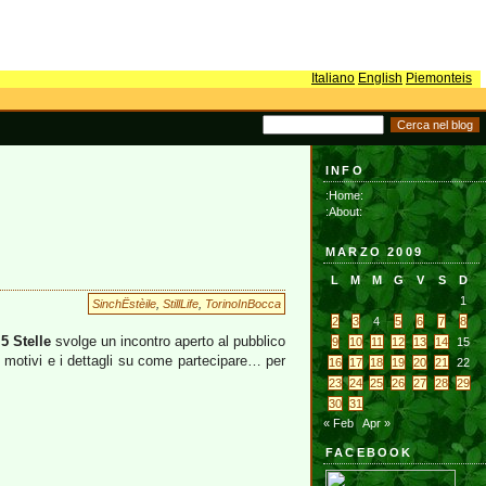
Italiano
English
Piemonteis
INFO
:Home:
:About:
MARZO 2009
L
M
M
G
V
S
D
1
SinchËstèile
,
StillLife
,
TorinoInBocca
2
3
4
5
6
7
8
5 Stelle
svolge un incontro aperto al pubblico
9
10
11
12
13
14
15
i motivi e i dettagli su come partecipare… per
16
17
18
19
20
21
22
23
24
25
26
27
28
29
30
31
« Feb
Apr »
FACEBOOK