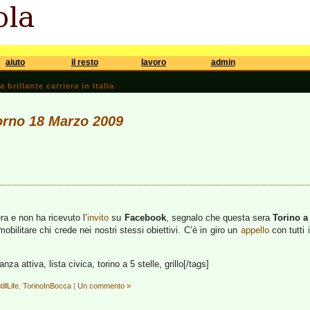
aiuto
il resto
lavoro
admin
brillante carriera in Italia
iorno 18 Marzo 2009
era e non ha ricevuto l’
invito
su
Facebook
, segnalo che questa sera
Torino a 
bilitare chi crede nei nostri stessi obiettivi. C’è in giro un
appello
con tutti 
anza attiva, lista civica, torino a 5 stelle, grillo[/tags]
tillLife
,
TorinoInBocca
|
Un commento »