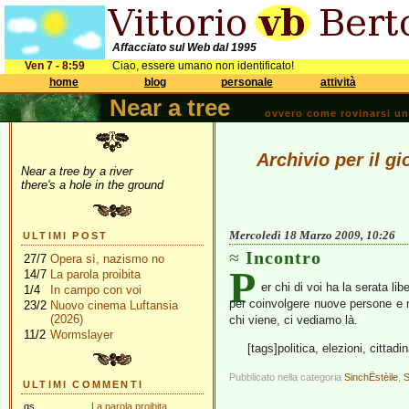
Affacciato sul Web dal 1995
Ven 7 - 8:59
Ciao, essere umano non identificato!
home
blog
personale
attività
Near a tree
ovvero come rovinarsi una 
Archivio per il g
Near a tree by a river
there's a hole in the ground
Mercoledì 18 Marzo 2009, 10:26
ULTIMI POST
Incontro
27/7
Opera sì, nazismo no
P
14/7
La parola proibita
er chi di voi ha la serata lib
1/4
In campo con voi
per coinvolgere nuove persone e mo
23/2
Nuovo cinema Luftansia
(2026)
chi viene, ci vediamo là.
11/2
Wormslayer
[tags]politica, elezioni, cittadin
Pubblicato nella categoria
SinchËstèile
,
S
ULTIMI COMMENTI
gs
La parola proibita