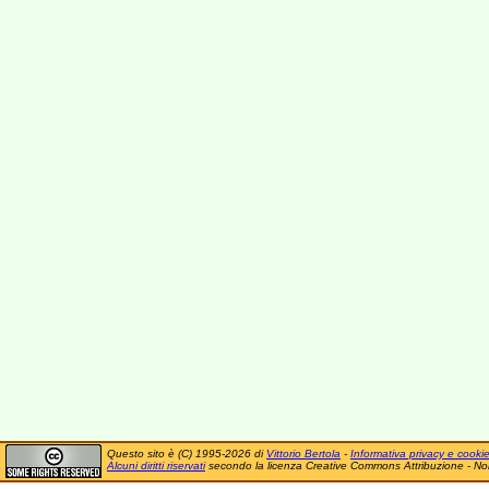
Questo sito è (C) 1995-2026 di
Vittorio Bertola
-
Informativa privacy e cooki
Alcuni diritti riservati
secondo la licenza Creative Commons Attribuzione - No