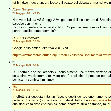
(sì blindwolf, devo ancora leggere il pezzo sul delaware, ma nel we r
Felter Roberto
:
21 Maggio 2009, 23:15
Non vedo l’allora ASM, oggi A2A, gestore dell’inceneritore di Brescia, 
sarebbe con il nome).
Se quindi quello che è uscito dal CIP6 per l’inceneritore di Bre
portare quello come esempio?
D# AKA BlindWolf
:
22 Maggio 2009, 02:40
Google è tuo amico: direttiva 2001/77/CE
http://www.mercatoelettrico.org/It/MenuBiblioteca/Documenti/diretti
ff
:
22 Maggio 2009, 10:24
D# il fatto è che nell’articolo ci sono almeno una mezza dozzina di
della direttiva direttamente, visto che è così che si procede normal
politica mi sembra il minimo).
vb
:
22 Maggio 2009, 11:56
In effetti sui quotidiani italiani (specie quelli del tuo orientamento 
perfetta obiettività (non è forse un dato di fatto che
i giapponesi h
qualsiasi cosa dato che non sai come ribattere sulla sostanza, fai 