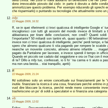
della civiltà. Nel 2009 in Italia abbiamo un benessere che nel 1
dono irrevocabile piovuto dal cielo: in parte è dovuto a delle con
ammortizzare questo problema. Per esempio riducendo gli sprechi e
che risparmiarlo) o puntando su tecnologie che attualmente sono un p
mfp
:
22 Maggio 2009, 16:32
ff, se in quei riferimenti ci trovi qualcosa di intelligente Google e’ t
rincoglionsci con tutti gli assiomi del mondo invece di limitarti a
abbastanza per tirare delle conclusioni, non credi? Quanti sold
l’importante? 50 miliardi son tantini eh, quasi quanto i 90 letteralme
invece non ci trovi qualcosa di intelligente, perche’ perdi tempo, e fa
spero che almeno qualcuno ti stia pagando per rompere le scatole 
neanche un movente concreto, almeno almeno infantile … magari se
pagato da Pantalone per lavorare, e invece spendi il tempo in ufficio 
Quando eri piccolo sei caduto dal seggiolone e ora ce l’hai con il m
di te? Dillo a mfp tuo, confessati, io ti fo’ ‘na canna e ti aiuto a 
ma non una bestia… stai tranquillo, apriti)
ff
:
22 Maggio 2009, 21:24
#d sottolineo solo un errore concettuale sui finanziamenti per le “
inutile. finanziare la ricerca è una cosa, finanziare perché entrino i
vuol dire bloccare la ricerca, perché rende meno conveniente investi
trasferiscono un po’ di soldi a speculatori e si finanzia una categoria 
vb
:
23 Maggio 2009, 12:02
Felter: Documentandomi, ho scoperto un’altra