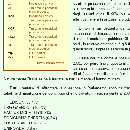
scarti di produzione petroliferi de
gs
In campo con voi
vb
Tra tutte le passioni,
si è presa la mano: così, dei circa
proprio questa
degli italiani circa il 90% va a
finelli
In campo con voi
effettivamene a finanziare la produ
gs
Tra tutte le passioni,
proprio questa
E non è un dettaglio da po
MCP
Tra tutte le passioni,
proprio questa
inceneritore di
Brescia
ha ricevut
.mau.
Tra tutte le passioni,
di euro di contributo pubblico CIP
proprio questa
soldi, la relativa azienda si è già
gs
Tra tutte le passioni,
proprio questa
questi soldi, l’impresa sarebbe in 
mfp
GTT horror
Mirko
GTT horror
Direte voi, ma come è possibi
Tutti i commenti
»
2001, per porre fine a questa man
chiaro di cosa poteva essere consi
rifiuti (a parte quelli organici) e 
Naturalmente l’Italia se ne è fregata: e naturalmente ci hanno multato.
Tutti i tentativi di affrontare la questione in Parlamento sono nauf
tabelline di ripartizione del contributo che ho trovato in rete, risalente al 200
EDISON (53,4%)
ERG-GARRONE (10,8%)
SARLUX-MORATTI (10.3%)
ROSIGNANO ENERGIA (6,3%)
FOSTER WEELER (5,1%)
ENIPOWER (3,8%)