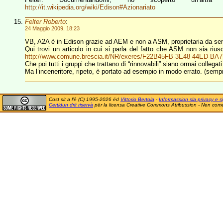
http://it.wikipedia.org/wiki/Edison#Azionariato
Felter Roberto
:
24 Maggio 2009, 18:23
VB, A2A è in Edison grazie ad AEM e non a ASM, proprietaria da semp
Qui trovi un articolo in cui si parla del fatto che ASM non sia rius
http://www.comune.brescia.it/NR/exeres/F22B45FB-3E48-44ED-BA
Che poi tutti i gruppi che trattano di “rinnovabili” siano ormai collegati
Ma l’inceneritore, ripeto, è portato ad esempio in modo errato. (semp
Cost sit a l'è (C) 1995-2026 ëd
Vittorio Bertola
-
Informassion sla privacy e si
Certidun drit riservà
për la licensa Creative Commons Atribussion - Nen comer