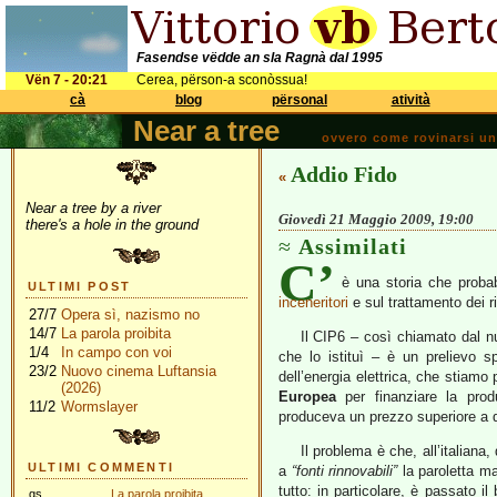
Fasendse vëdde an sla Ragnà dal 1995
Vën 7 - 20:21
Cerea, përson-a sconòssua!
cà
blog
përsonal
atività
Near a tree
ovvero come rovinarsi una 
Addio Fido
«
Near a tree by a river
Giovedì 21 Maggio 2009, 19:00
there's a hole in the ground
Assimilati
C’
è una storia che proba
ULTIMI POST
inceneritori
e sul trattamento dei rif
27/7
Opera sì, nazismo no
14/7
La parola proibita
Il CIP6 – così chiamato dal n
1/4
In campo con voi
che lo istituì – è un prelievo s
23/2
Nuovo cinema Luftansia
dell’energia elettrica, che stiamo p
(2026)
Europea
per finanziare la prod
11/2
Wormslayer
produceva un prezzo superiore a qu
Il problema è che, all’italiana,
ULTIMI COMMENTI
a
“fonti rinnovabili”
la paroletta m
tutto: in particolare, è passato il 
gs
La parola proibita