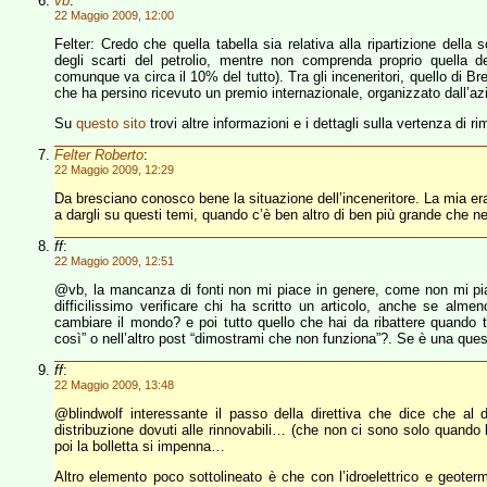
vb
:
22 Maggio 2009, 12:00
Felter: Credo che quella tabella sia relativa alla ripartizione della
degli scarti del petrolio, mentre non comprenda proprio quella degl
comunque va circa il 10% del tutto). Tra gli inceneritori, quello di Bre
che ha persino ricevuto un premio internazionale, organizzato dall’a
Su
questo sito
trovi altre informazioni e i dettagli sulla vertenza di r
Felter Roberto
:
22 Maggio 2009, 12:29
Da bresciano conosco bene la situazione dell’inceneritore. La mia era 
a dargli su questi temi, quando c’è ben altro di ben più grande che 
ff
:
22 Maggio 2009, 12:51
@vb, la mancanza di fonti non mi piace in genere, come non mi pia
difficilissimo verificare chi ha scritto un articolo, anche se al
cambiare il mondo? e poi tutto quello che hai da ribattere quando ti 
così” o nell’altro post “dimostrami che non funziona”?. Se è una que
ff
:
22 Maggio 2009, 13:48
@blindwolf interessante il passo della direttiva che dice che al 
distribuzione dovuti alle rinnovabili… (che non ci sono solo quando l
poi la bolletta si impenna…
Altro elemento poco sottolineato è che con l’idroelettrico e geoterm