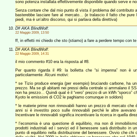
sono potenza installata effettivemente disponibile quando serve e no
Senza contare che dal mio punto di vista il problema del contributo 
basterebbe lasciare fare al mercato… (e tralascio il fatto che pure
piedi, ma è un’altro discorso, qui si parlava della direttiva)
D# AKA BlindWolf
:
22 Maggio 2009, 13:50
ff, in effetti mi chiedo che sto (stiamo) a fare a perdere tempo con t
D# AKA BlindWolf
:
22 Maggio 2009, 14:31
il mio commento #10 era la risposta al #8.
Per quanto rigarda il #9: la bolletta che “si impenna” non è una
particolarmente. Alcuni motivi:
* se Tizio produce energia (per esempio) bruciando carbone, ha un 
prezzo. Ma se gli abitanti nei pressi della centrale si ammalano il SSN
non ha prezzo… Quindi qual è il “vero” prezzo di un kWh “sporco” che
Kyoto le emissioni di CO2 le paghiamo comunque in soldoni)
* le materie prime non rinnovabili hanno un prezzo di mercato che è 
anni si è investito poco sulle rinnovabili perchè le altre aveva
Incentivare le rinnovabili significa incentivare la ricerca in quella dir
* l’economia è una questione di equilibrio, ma non di immobilism
prodotti industriali ed i servizi ed il benessere sarà distribuito in
punto di equilibrio nella distribuzione del benessere. Ovvio che chi 