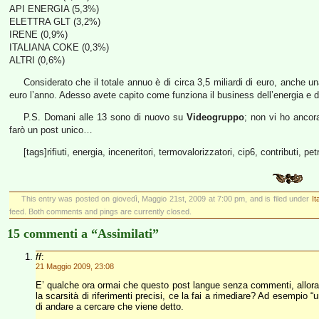
API ENERGIA (5,3%)
ELETTRA GLT (3,2%)
IRENE (0,9%)
ITALIANA COKE (0,3%)
ALTRI (0,6%)
Considerato che il totale annuo è di circa 3,5 miliardi di euro, anche un
euro l’anno. Adesso avete capito come funziona il business dell’energia e dei 
P.S. Domani alle 13 sono di nuovo su
Videogruppo
; non vi ho ancora
farò un post unico…
[tags]rifiuti, energia, inceneritori, termovalorizzatori, cip6, contributi, pet
This entry was posted on giovedì, Maggio 21st, 2009 at 7:00 pm, and is filed under
It
feed. Both comments and pings are currently closed.
15 commenti a “Assimilati”
ff
:
21 Maggio 2009, 23:08
E’ qualche ora ormai che questo post langue senza commenti, allora 
la scarsità di riferimenti precisi, ce la fai a rimediare? Ad esempio 
di andare a cercare che viene detto.