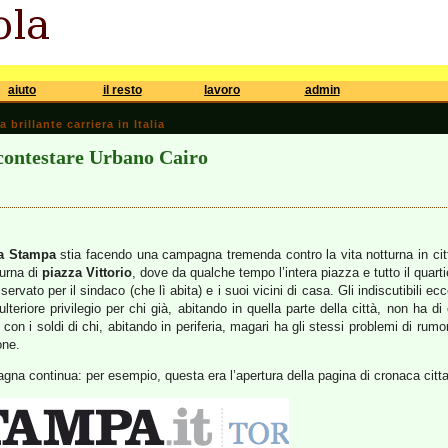
aiuto
il resto
lavoro
admin
brillante carriera in Italia
 contestare Urbano Cairo
a Stampa
stia facendo una campagna tremenda contro la vita notturna in città:
turna di
piazza Vittorio
, dove da qualche tempo l’intera piazza e tutto il quarti
servato per il sindaco (che lì abita) e i suoi vicini di casa. Gli indiscutibili 
ulteriore privilegio per chi già, abitando in quella parte della città, non ha di 
i con i soldi di chi, abitando in periferia, magari ha gli stessi problemi di r
one.
gna continua: per esempio, questa era l’apertura della pagina di cronaca citta