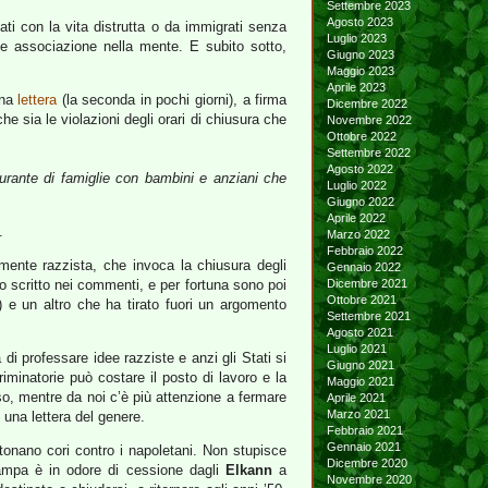
Settembre 2023
Agosto 2023
ti con la vita distrutta o da immigrati senza
Luglio 2023
ale associazione nella mente. E subito sotto,
Giugno 2023
Maggio 2023
Aprile 2023
na
lettera
(la seconda in pochi giorni), a firma
Dicembre 2022
e sia le violazioni degli orari di chiusura che
Novembre 2022
Ottobre 2022
Settembre 2022
Agosto 2022
curante di famiglie con bambini e anziani che
Luglio 2022
Giugno 2022
Aprile 2022
.
Marzo 2022
Febbraio 2022
mente razzista, che invoca la chiusura degli
Gennaio 2022
o scritto nei commenti, e per fortuna sono poi
Dicembre 2021
Ottobre 2021
) e un altro che ha tirato fuori un argomento
Settembre 2021
Agosto 2021
Luglio 2021
 di professare idee razziste e anzi gli Stati si
Giugno 2021
iminatorie può costare il posto di lavoro e la
Maggio 2021
sso, mentre da noi c’è più attenzione a fermare
Aprile 2021
Marzo 2021
una lettera del genere.
Febbraio 2021
Gennaio 2021
ntonano cori contro i napoletani. Non stupisce
Dicembre 2020
tampa è in odore di cessione dagli
Elkann
a
Novembre 2020