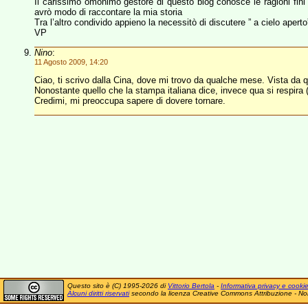
Il carissimo omonimo gestore di questo blog conosce le ragioni fini 
avrò modo di raccontare la mia storia
Tra l’altro condivido appieno la necessitò di discutere ” a cielo aperto
VP
Nino
:
11 Agosto 2009, 14:20
Ciao, ti scrivo dalla Cina, dove mi trovo da qualche mese. Vista da q
Nonostante quello che la stampa italiana dice, invece qua si respira (in
Credimi, mi preoccupa sapere di dovere tornare.
Questo sito è (C) 1995-2026 di
Vittorio Bertola
-
Informativa privacy e cooki
Alcuni diritti riservati
secondo la licenza Creative Commons Attribuzione - No