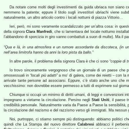
Da notare come molti degli investimenti da guida ubriaca non siano cer
nemmeno la patente; eppure il titolo sugli investitori ubriachi viene su
naturalmente, un altro articolo contro i locali notturni di piazza Vittorio…
Ieri, però, mi sono veramente scandalizzato per un’altra cosa: in questo
della signora
Clara Manfredi
, che si lamentava del locale notturno installa
l’abbandono di sporcizia in giro vanno combattuti a suon di multe). Ma il pas
“Qua e là, in una atmosfera e un rumore assordante da discoteca, (in un 
nell’area limitrofa hanno da anni la loro pista da ballo.”
In altre parole, il problema della signora Clara è che ci sono
“coppie di t
Io trovo sinceramente vergognoso che un giornale di un paese che pre
omosessuali in
“locali più adatti”
a mo’ di galera, come dei reietti – con la
arrivate tante persone ad associarsi. Eppure, c’è stato anche uno che m
vecchissimo: non dovrebbe essere permesso a tutti di esprimere sul giornal
Chiunque si occupi un minimo di diritti umani, di leggi e convenzioni inte
impegnano a vietarne la circolazione. Persino negli
Stati Uniti
, il paese 
credibilità personale. Naturalmente varia da Paese a Paese la sensibilità, p
la circolazione del nazismo e del razzismo verso gli immigrati. Ma nessun 
Noi, purtroppo, ci stiamo sempre più distinguendo: abbiamo politici che
quindi che La Stampa del nuovo direttore
Calabresi
abbracci il perbeni