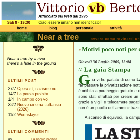
Affacciato sul Web dal 1995
Sab 8 - 19:30
Ciao, essere umano non identificato!
home
blog
personale
attività
Near a tree
ovvero come rovinarsi una 
Motivi poco noti per
«
Near a tree by a river
Giovedì 30 Luglio 2009, 13:08
there's a hole in the ground
La gaia Stampa
G
ià vi ho parlato di come
L
ULTIMI POST
far passare la privatizzazione not
27/7
Opera sì, nazismo no
è adibita a parcheggio gratuito e ri
14/7
La parola proibita
sono stati sfruttati per creare un 
1/4
In campo con voi
grazie a vigili e telecamere pagat
23/2
Nuovo cinema Luftansia
non è un pupillo dell’amministrazi
(2026)
11/2
Wormslayer
A scanso di equivoci, la campa
ULTIMI COMMENTI
gs
La parola proibita