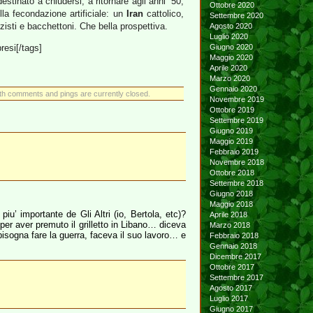
destinato a chiudersi, a ritornare agli anni ’50,
Ottobre 2020
ella fecondazione artificiale: un
Iran
cattolico,
Settembre 2020
zisti e bacchettoni. Che bella prospettiva.
Agosto 2020
Luglio 2020
resi[/tags]
Giugno 2020
Maggio 2020
Aprile 2020
Marzo 2020
Gennaio 2020
th comments and pings are currently closed.
Novembre 2019
Ottobre 2019
Settembre 2019
Giugno 2019
Maggio 2019
Febbraio 2019
Novembre 2018
Ottobre 2018
Settembre 2018
Giugno 2018
Maggio 2018
u’ importante de Gli Altri (io, Bertola, etc)?
Aprile 2018
er aver premuto il grilletto in Libano… diceva
Marzo 2018
isogna fare la guerra, faceva il suo lavoro… e
Febbraio 2018
Gennaio 2018
Dicembre 2017
Ottobre 2017
Settembre 2017
Agosto 2017
Luglio 2017
Giugno 2017