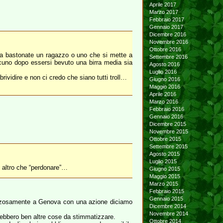
Aprile 2017
Marzo 2017
Febbraio 2017
Gennaio 2017
Dicembre 2016
Novembre 2016
Ottobre 2016
 a bastonate un ragazzo o uno che si mette a
Settembre 2016
lcuno dopo essersi bevuto una birra media sia
Agosto 2016
Luglio 2016
ividire e non ci credo che siano tutti troll…
Giugno 2016
Maggio 2016
Aprile 2016
Marzo 2016
Febbraio 2016
Gennaio 2016
Dicembre 2015
Novembre 2015
Ottobre 2015
Settembre 2015
Agosto 2015
Luglio 2015
; altro che “perdonare”…
Giugno 2015
Maggio 2015
Marzo 2015
Febbraio 2015
Gennaio 2015
 forzosamente a Genova con una azione diciamo
Dicembre 2014
Novembre 2014
rebbero ben altre cose da stimmatizzare.
Ottobre 2014