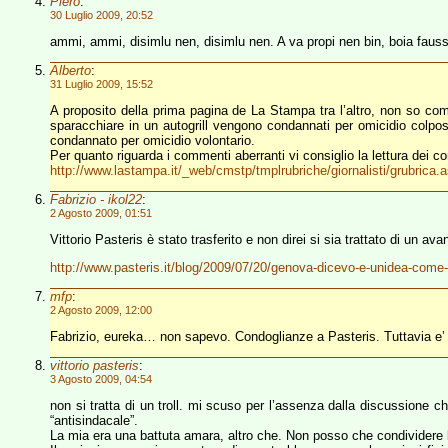
Piero
:
30 Luglio 2009, 20:52
ammi, ammi, disimlu nen, disimlu nen. A va propi nen bin, boia faus
Alberto
:
31 Luglio 2009, 15:52
A proposito della prima pagina de La Stampa tra l’altro, non so c
sparacchiare in un autogrill vengono condannati per omicidio colpo
condannato per omicidio volontario.
Per quanto riguarda i commenti aberranti vi consiglio la lettura dei c
http://www.lastampa.it/_web/cmstp/tmplrubriche/giornalisti/grubr
Fabrizio - ikol22
:
2 Agosto 2009, 01:51
Vittorio Pasteris è stato trasferito e non direi si sia trattato di un a
http://www.pasteris.it/blog/2009/07/20/genova-dicevo-e-unidea-come-
mfp
:
2 Agosto 2009, 12:00
Fabrizio, eureka… non sapevo. Condoglianze a Pasteris. Tuttavia e’ c
vittorio pasteris
:
3 Agosto 2009, 04:54
non si tratta di un troll. mi scuso per l’assenza dalla discussion
“antisindacale”.
La mia era una battuta amara, altro che. Non posso che condividere l