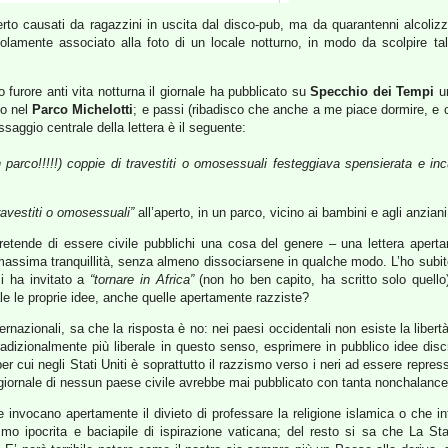
to causati da ragazzini in uscita dal disco-pub, ma da quarantenni alcolizza
bdolamente associato alla foto di un locale notturno, in modo da scolpire t
 furore anti vita notturna il giornale ha pubblicato su
Specchio dei Tempi
u
to nel
Parco Michelotti
; e passi (ribadisco che anche a me piace dormire, e ch
saggio centrale della lettera è il seguente:
parco!!!!!) coppie di travestiti o omosessuali festeggiava spensierata e in
ravestiti o omosessuali”
all’aperto, in un parco, vicino ai bambini e agli anziani
tende di essere civile pubblichi una cosa del genere – una lettera aperta
 massima tranquillità, senza almeno dissociarsene in qualche modo. L’ho subit
i ha invitato a
“tornare in Africa”
(non ho ben capito, ha scritto solo quello
e le proprie idee, anche quelle apertamente razziste?
rnazionali, sa che la risposta è no: nei paesi occidentali non esiste la libertà
tradizionalmente più liberale in questo senso, esprimere in pubblico idee discr
er cui negli Stati Uniti è soprattutto il razzismo verso i neri ad essere repre
giornale di nessun paese civile avrebbe mai pubblicato con tanta nonchalance 
 invocano apertamente il divieto di professare la religione islamica o che i
smo ipocrita e baciapile di ispirazione vaticana; del resto si sa che La S