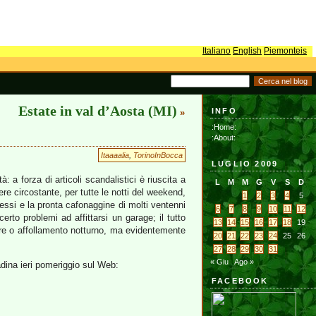
Italiano
English
Piemonteis
Estate in val d’Aosta (MI)
INFO
»
:Home:
:About:
Itaaaalia
,
TorinoInBocca
LUGLIO 2009
 a forza di articoli scandalistici è riuscita a
L
M
M
G
V
S
D
ere circostante, per tutte le notti del weekend,
1
2
3
4
5
eccessi e la pronta cafonaggine di molti ventenni
6
7
8
9
10
11
12
certo problemi ad affittarsi un garage; il tutto
13
14
15
16
17
18
19
umore o affollamento notturno, ma evidentemente
20
21
22
23
24
25
26
27
28
29
30
31
« Giu
Ago »
dina ieri pomeriggio sul Web:
FACEBOOK