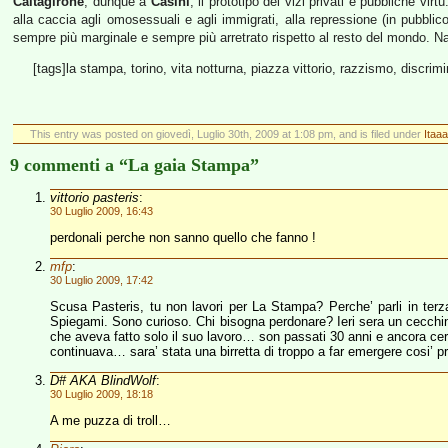
Caltagirone
, dunque a
Casini
, il prototipo dei vizi privati e pubbliche vir
alla caccia agli omosessuali e agli immigrati, alla repressione (in pubblico,
sempre più marginale e sempre più arretrato rispetto al resto del mondo. Nat
[tags]la stampa, torino, vita notturna, piazza vittorio, razzismo, discrimi
This entry was posted on giovedì, Luglio 30th, 2009 at 1:08 pm, and is filed under
Itaaa
9 commenti a “La gaia Stampa”
vittorio pasteris
:
30 Luglio 2009, 16:43
perdonali perche non sanno quello che fanno !
mfp
:
30 Luglio 2009, 17:42
Scusa Pasteris, tu non lavori per La Stampa? Perche’ parli in terza 
Spiegami. Sono curioso. Chi bisogna perdonare? Ieri sera un cecchino
che aveva fatto solo il suo lavoro… son passati 30 anni e ancora cer
continuava… sara’ stata una birretta di troppo a far emergere cosi’ 
D# AKA BlindWolf
:
30 Luglio 2009, 18:18
A me puzza di troll…