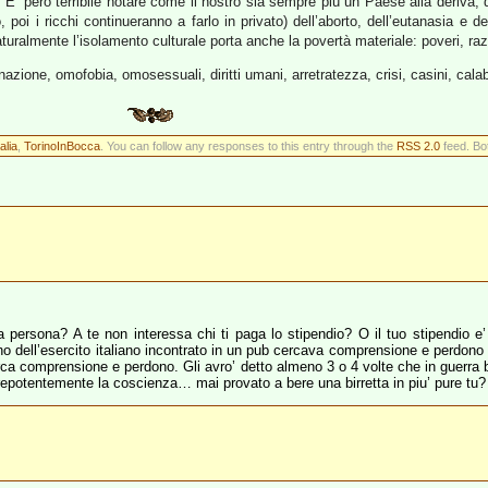
tù. E’ però terribile notare come il nostro sia sempre più un Paese alla deriva, 
 poi i ricchi continueranno a farlo in privato) dell’aborto, dell’eutanasia e d
uralmente l’isolamento culturale porta anche la povertà materiale: poveri, raz
nazione, omofobia, omosessuali, diritti umani, arretratezza, crisi, casini, calab
alia
,
TorinoInBocca
. You can follow any responses to this entry through the
RSS 2.0
feed. Bo
persona? A te non interessa chi ti paga lo stipendio? O il tuo stipendio e’ pi
 dell’esercito italiano incontrato in un pub cercava comprensione e perdono p
ca comprensione e perdono. Gli avro’ detto almeno 3 o 4 volte che in guerra b
prepotentemente la coscienza… mai provato a bere una birretta in piu’ pure tu?