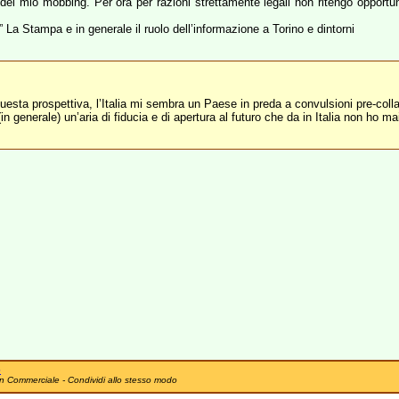
del mio mobbing. Per ora per razioni strettamente legali non ritengo opportu
” La Stampa e in generale il ruolo dell’informazione a Torino e dintorni
uesta prospettiva, l’Italia mi sembra un Paese in preda a convulsioni pre-colla
 generale) un’aria di fiducia e di apertura al futuro che da in Italia non ho mai
e
n Commerciale - Condividi allo stesso modo