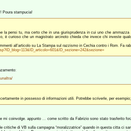
s! Poura stampucia!
ome la pensi tu, ma certo che in una giurisprudenza in cui uno che ammazza
so, è curioso che un magistrato arcinoto chieda che invece chi investe qua
ommenti all’articolo su La Stampa sul razzismo in Cechia contro i Rom. Fa rabbr
ica.asp?ID_blog=113&ID_articolo=601&ID_sezione=242&sezione=
vanzamento:
unaltra/
ertamente in possesso di informazioni utili. Potrebbe scriverle, per esempio
e che mi coinvolge. appunto … come scritto da Fabrizio sono stato trasferito
e critiche di VB sulla campagna “moralizzatrice” quando in questa citta ci sa