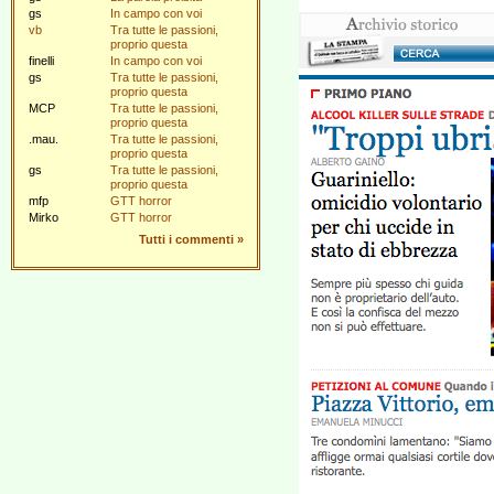
gs
In campo con voi
vb
Tra tutte le passioni,
proprio questa
finelli
In campo con voi
gs
Tra tutte le passioni,
proprio questa
MCP
Tra tutte le passioni,
proprio questa
.mau.
Tra tutte le passioni,
proprio questa
gs
Tra tutte le passioni,
proprio questa
mfp
GTT horror
Mirko
GTT horror
Tutti i commenti
»