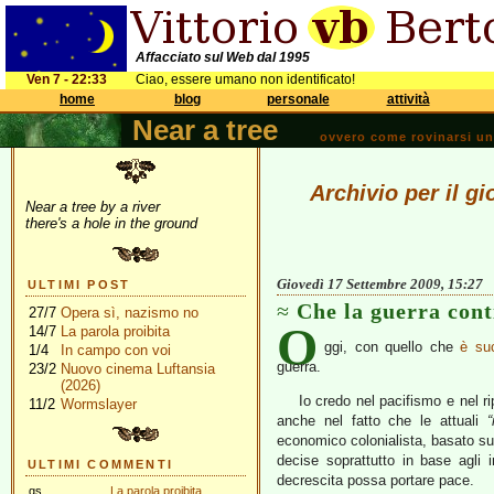
Affacciato sul Web dal 1995
Ven 7 - 22:33
Ciao, essere umano non identificato!
home
blog
personale
attività
Near a tree
ovvero come rovinarsi una 
Archivio per il g
Near a tree by a river
there's a hole in the ground
Giovedì 17 Settembre 2009, 15:27
ULTIMI POST
Che la guerra cont
27/7
Opera sì, nazismo no
O
14/7
La parola proibita
ggi, con quello che
è su
1/4
In campo con voi
guerra.
23/2
Nuovo cinema Luftansia
(2026)
Io credo nel pacifismo e nel ri
11/2
Wormslayer
anche nel fatto che le attuali
“
economico colonialista, basato sul
decise soprattutto in base agli 
ULTIMI COMMENTI
decrescita possa portare pace.
gs
La parola proibita