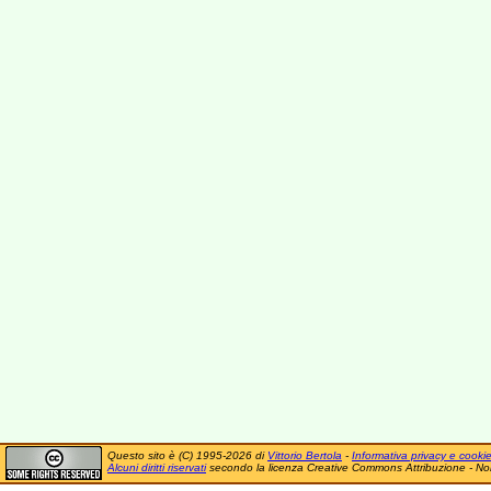
Questo sito è (C) 1995-2026 di
Vittorio Bertola
-
Informativa privacy e cooki
Alcuni diritti riservati
secondo la licenza Creative Commons Attribuzione - No