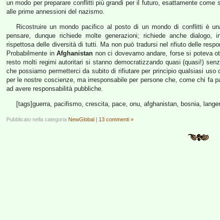
un modo per preparare conflitti più grandi per il futuro, esattamente come
alle prime annessioni del nazismo.
Ricostruire un mondo pacifico al posto di un mondo di conflitti è u
pensare, dunque richiede molte generazioni; richiede anche dialogo, i
rispettosa delle diversità di tutti. Ma non può tradursi nel rifiuto delle resp
Probabilmente in
Afghanistan
non ci dovevamo andare, forse si poteva ot
resto molti regimi autoritari si stanno democratizzando quasi (quasi!) se
che possiamo permetterci da subito di rifiutare per principio qualsiasi uso
per le nostre coscienze, ma irresponsabile per persone che, come chi fa 
ad avere responsabilità pubbliche.
[tags]guerra, pacifismo, crescita, pace, onu, afghanistan, bosnia, langer, 
Pubblicato nella categoria
NewGlobal
|
13 commenti »