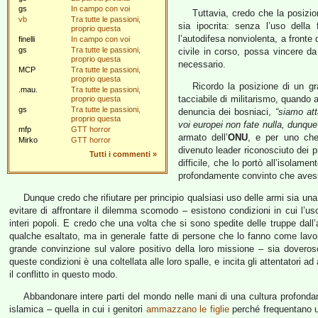
gs
In campo con voi
Tuttavia, credo che la posizio
vb
Tra tutte le passioni,
sia ipocrita: senza l’uso della
proprio questa
l’autodifesa nonviolenta, a fronte
finelli
In campo con voi
gs
Tra tutte le passioni,
civile in corso, possa vincere da
proprio questa
necessario.
MCP
Tra tutte le passioni,
proprio questa
Ricordo la posizione di un g
.mau.
Tra tutte le passioni,
tacciabile di militarismo, quando
proprio questa
gs
Tra tutte le passioni,
denuncia dei bosniaci,
“siamo att
proprio questa
voi europei non fate nulla, dunque 
mfp
GTT horror
armato dell’
ONU
, e per uno ch
Mirko
GTT horror
divenuto leader riconosciuto dei pr
Tutti i commenti
»
difficile, che lo portò all’isolam
profondamente convinto che aves
Dunque credo che rifiutare per principio qualsiasi uso delle armi sia una 
evitare di affrontare il dilemma scomodo – esistono condizioni in cui l’u
interi popoli. E credo che una volta che si sono spedite delle truppe dal
qualche esaltato, ma in generale fatte di persone che lo fanno come lavo
grande convinzione sul valore positivo della loro missione – sia doveroso
queste condizioni è una coltellata alle loro spalle, e incita gli attentatori ad
il conflitto in questo modo.
Abbandonare intere parti del mondo nelle mani di una cultura profondam
islamica – quella in cui i genitori
ammazzano le figlie
perché frequentano 