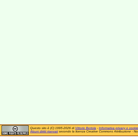
Questo sito è (C) 1995-2026 di
Vittorio Bertola
-
Informativa privacy e cooki
Alcuni diritti riservati
secondo la licenza Creative Commons Attribuzione - No