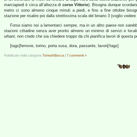
marciapiedi è circa all’altezza di
corso Vittorio
). Bisogna dunque scordarsi 
metro ci sono almeno cinque minuti a piedi, e fino a fine ottobre bisog
stazione per risalire poi dalla strettissima scala del binario 3 (voglio vedere
Forse siamo noi a lamentarci sempre, ma in un altro paese non sarebbero 
stazioni cittadine senza aver pronto almeno un minimo di servizi e locali 
urbani; non credo che sia chiedere troppo da chi pianifica lavori di questa p
[tags]ferrovie, torino, porta susa, dora, passante, lavori[/tags]
Pubblicato nella categoria
TorinoInBocca
|
7 commenti »