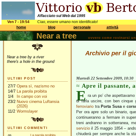
Affacciato sul Web dal 1995
Ven 7 - 19:54
Ciao, essere umano non identificato!
home
blog
personale
attività
Near a tree
ovvero come rovinarsi una 
Archivio per il g
Near a tree by a river
there's a hole in the ground
Martedì 22 Settembre 2009, 10:30
ULTIMI POST
Apre il passante, 
27/7
Opera sì, nazismo no
E
14/7
La parola proibita
ra un po’ che aspettavamo 
1/4
In campo con voi
di farla uscire, con ben cinque
23/2
Nuovo cinema Luftansia
(2026)
ferroviario
tra
Porta Susa
e
cors
11/2
Wormslayer
Per ora apre solo un binario, que
continueranno a fermare in superf
treni andranno in sotterranea, me
ULTIMI COMMENTI
servizi
o
il 25 maggio 1854 – andr
chiuderà per sempre anche la st
gs
La parola proibita