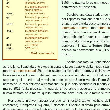
1856; ne riaprirà forse una nuova 
gs
In campo con voi
vb
Tra tutte le passioni,
sotterranea sul passante.
proprio questa
finelli
In campo con voi
Sarebbe una data storica, se n
gs
Tra tutte le passioni,
per l’approssimazione con cui è st
proprio questa
erano trapelate da poco tempo sui
MCP
Tra tutte le passioni,
proprio questa
informative interne
, ma l’
orario u
.mau.
Tra tutte le passioni,
questi giorni, mentre per il secon
proprio questa
binari richiederà lavori che dur
gs
Tra tutte le passioni,
sera, sia domenica prossima che 
proprio questa
mfp
GTT horror
soppressi, limitati a
Torino Stu
Mirko
GTT horror
ancora sa esattamente quali; il si
Tutti i commenti
»
fosse…
Anche passata la transizione,
avrete letto, l’azienda che aveva in appalto la costruzione della nuova stazi
marzo
si sono bloccati
. Pare che stiano per riprendere, tuttavia della nuo
fa – esistono solo quattro dei sei binari sotterranei e i relativi corridoi di
solo per quello nord – dal marciapiede del binario 3 della vecchia Porta Su
nemmeno le macchinette automatiche; si può solo scendere al binario e 
marzo 2011 (data prevista…), quando si potranno inaugurare le prime parti
nuova fermata della metro, quella “fantasma” dove i treni della metro si fer
Per questo motivo, ancora per due anni resterà attivo l’edificio della 
comprese). Comprato il biglietto, il giornale o il panino si dovrà però attra
di un centinaio di metri ed entrare al capo nord della nuova stazione, per 