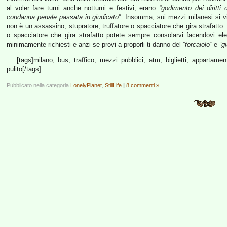
al voler fare turni anche notturni e festivi, erano
“godimento dei diritti ci
condanna penale passata in giudicato”
. Insomma, sui mezzi milanesi si vi
non è un assassino, stupratore, truffatore o spacciatore che gira strafatto
o spacciatore che gira strafatto potete sempre consolarvi facendovi el
minimamente richiesti e anzi se provi a proporli ti danno del
“forcaiolo”
e
“gi
[tags]milano, bus, traffico, mezzi pubblici, atm, biglietti, appartamen
pulito[/tags]
Pubblicato nella categoria
LonelyPlanet
,
StillLife
|
8 commenti »