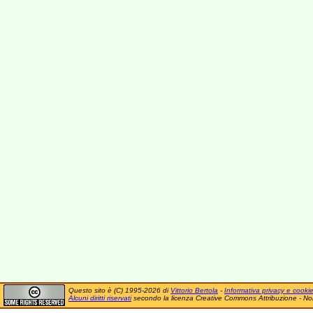
Questo sito è (C) 1995-2026 di
Vittorio Bertola
-
Informativa privacy e cooki
Alcuni diritti riservati
secondo la licenza Creative Commons Attribuzione - No