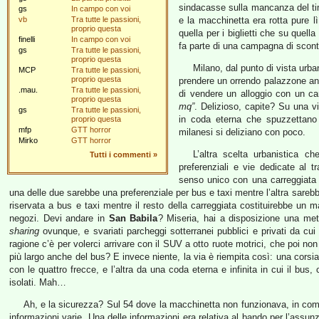
sindacasse sulla mancanza del tim
gs
In campo con voi
vb
Tra tutte le passioni,
e la macchinetta era rotta pure lì
proprio questa
quella per i biglietti che su quel
finelli
In campo con voi
fa parte di una campagna di sconti 
gs
Tra tutte le passioni,
proprio questa
Milano, dal punto di vista urban
MCP
Tra tutte le passioni,
proprio questa
prendere un orrendo palazzone an
.mau.
Tra tutte le passioni,
di vendere un alloggio con un ca
proprio questa
mq”
. Delizioso, capite? Su una v
gs
Tra tutte le passioni,
in coda eterna che spuzzettano s
proprio questa
mfp
GTT horror
milanesi si deliziano con poco.
Mirko
GTT horror
L’altra scelta urbanistica c
Tutti i commenti
»
preferenziali e vie dedicate al t
senso unico con una carreggiata 
una delle due sarebbe una preferenziale per bus e taxi mentre l’altra sarebb
riservata a bus e taxi mentre il resto della carreggiata costituirebbe un 
negozi. Devi andare in
San Babila
? Miseria, hai a disposizione una metr
sharing
ovunque, e svariati parcheggi sotterranei pubblici e privati da cui
ragione c’è per volerci arrivare con il SUV a otto ruote motrici, che poi non
più largo anche del bus? E invece niente, la via è riempita così: una corsi
con le quattro frecce, e l’altra da una coda eterna e infinita in cui il bus
isolati. Mah…
Ah, e la sicurezza? Sul 54 dove la macchinetta non funzionava, in co
informazioni varie. Una delle informazioni era relativa al bando per l’assunzi