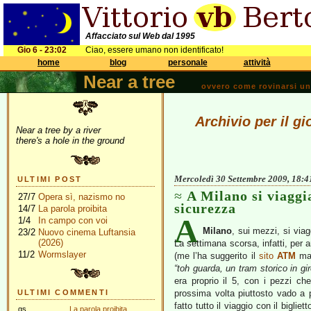
Affacciato sul Web dal 1995
Gio 6 - 23:02
Ciao, essere umano non identificato!
home
blog
personale
attività
Near a tree
ovvero come rovinarsi una 
Archivio per il g
Near a tree by a river
there's a hole in the ground
Mercoledì 30 Settembre 2009, 18:4
ULTIMI POST
A Milano si viaggi
27/7
Opera sì, nazismo no
sicurezza
14/7
La parola proibita
A
1/4
In campo con voi
Milano
, sui mezzi, si via
23/2
Nuovo cinema Luftansia
(2026)
La settimana scorsa, infatti, per
11/2
Wormslayer
(me l’ha suggerito il
sito
ATM
ma 
“toh guarda, un tram storico in gi
era proprio il 5, con i pezzi ch
ULTIMI COMMENTI
prossima volta piuttosto vado a pi
fatto tutto il viaggio con il bigli
gs
La parola proibita