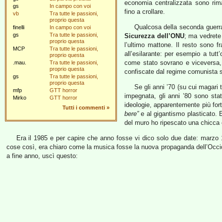
economia centralizzata sono rim
gs
In campo con voi
fino a crollare.
vb
Tra tutte le passioni,
proprio questa
Qualcosa della seconda guerra
finelli
In campo con voi
gs
Tra tutte le passioni,
Sicurezza dell’ONU
; ma vedrete
proprio questa
l’ultimo mattone. Il resto sono fr
MCP
Tra tutte le passioni,
all’esilarante: per esempio a tutt’
proprio questa
come stato sovrano e viceversa, p
.mau.
Tra tutte le passioni,
proprio questa
confiscate dal regime comunista s
gs
Tra tutte le passioni,
proprio questa
Se gli anni ’70 (su cui magari t
mfp
GTT horror
impegnata, gli anni ’80 sono stat
Mirko
GTT horror
ideologie, apparentemente più fo
Tutti i commenti
»
bere”
e al gigantismo plasticato. E
del muro ho ripescato una chicca
Era il 1985 e per capire che anno fosse vi dico solo due date: marzo
cose così, era chiaro come la musica fosse la nuova propaganda dell’Occide
a fine anno, uscì questo: