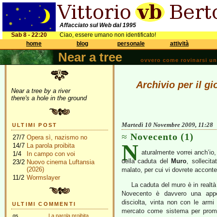
Affacciato sul Web dal 1995
Sab 8 - 22:20
Ciao, essere umano non identificato!
home
blog
personale
attività
Near a tree
ovvero come rovinarsi una 
Archivio per il 
Near a tree by a river
there's a hole in the ground
Martedì 10 Novembre 2009, 11:28
ULTIMI POST
Novecento (1)
27/7
Opera sì, nazismo no
N
14/7
La parola proibita
aturalmente vorrei anch’io,
1/4
In campo con voi
della caduta del
Muro
, sollecit
23/2
Nuovo cinema Luftansia
(2026)
malato, per cui vi dovrete accont
11/2
Wormslayer
La caduta del muro è in realtà
Novecento è davvero una appen
disciolta, vinta non con le armi
ULTIMI COMMENTI
mercato come sistema per promu
gs
La parola proibita