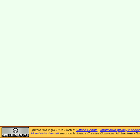
Questo sito è (C) 1995-2026 di
Vittorio Bertola
-
Informativa privacy e cooki
Alcuni diritti riservati
secondo la licenza Creative Commons Attribuzione - No