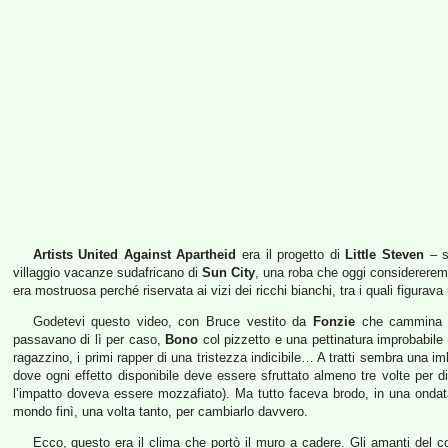
Artists United Against Apartheid
era il progetto di
Little Steven
– st
villaggio vacanze sudafricano di
Sun City
, una roba che oggi considererem
era mostruosa perché riservata ai vizi dei ricchi bianchi, tra i quali figurav
Godetevi questo video, con Bruce vestito da
Fonzie
che cammina p
passavano di lì per caso,
Bono
col pizzetto e una pettinatura improbabil
ragazzino, i primi rapper di una tristezza indicibile… A tratti sembra una 
dove ogni effetto disponibile deve essere sfruttato almeno tre volte per d
l’impatto doveva essere mozzafiato). Ma tutto faceva brodo, in una ondata
mondo finì, una volta tanto, per cambiarlo davvero.
Ecco, questo era il clima che portò il muro a cadere. Gli amanti del