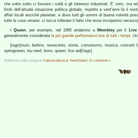
che sotto sotto ci fossero i soldi e gli interessi industriali. E’ vero, ma r
limiti dell’attuale situazione politica globale, rispetto a vent’anni fa il n
affari locali anziché planetari, e dove tutti gli uomini di buona volontà po
tutte le cose umane, ci tocca tollerare il fatto che esse incorporino necessa
I
Queen
, per esempio, nel 1985 andarono a
Wembley
per il
Live
generalmente considerata
la più grande performance live di tutti i tempi
. Un
[tags]muro, berlino, novecento, storia, comunismo, musica, concerti ben
springsteen, lou reed, bono, queen, live aid[/tags]
Pubblicato nella categoria
Culturaculturacul
,
NewGlobal
|
11 commenti »