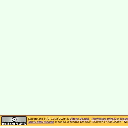
Questo sito è (C) 1995-2026 di
Vittorio Bertola
-
Informativa privacy e cooki
Alcuni diritti riservati
secondo la licenza Creative Commons Attribuzione - No