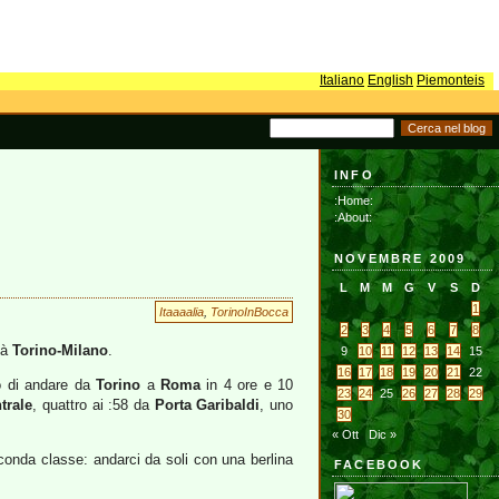
Italiano
English
Piemonteis
INFO
:Home:
:About:
NOVEMBRE 2009
L
M
M
G
V
S
D
1
Itaaaalia
,
TorinoInBocca
2
3
4
5
6
7
8
ità
Torino-Milano
.
9
10
11
12
13
14
15
16
17
18
19
20
21
22
no di andare da
Torino
a
Roma
in 4 ore e 10
23
24
25
26
27
28
29
trale
, quattro ai :58 da
Porta Garibaldi
, uno
30
« Ott
Dic »
econda classe: andarci da soli con una berlina
FACEBOOK