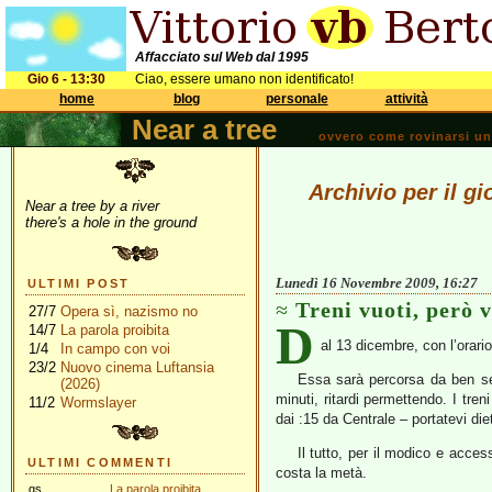
Affacciato sul Web dal 1995
Gio 6 - 13:30
Ciao, essere umano non identificato!
home
blog
personale
attività
Near a tree
ovvero come rovinarsi una 
Archivio per il 
Near a tree by a river
there's a hole in the ground
Lunedì 16 Novembre 2009, 16:27
ULTIMI POST
Treni vuoti, però 
27/7
Opera sì, nazismo no
D
14/7
La parola proibita
al 13 dicembre, con l’orario
1/4
In campo con voi
23/2
Nuovo cinema Luftansia
Essa sarà percorsa da ben set
(2026)
minuti, ritardi permettendo. I t
11/2
Wormslayer
dai :15 da Centrale – portatevi die
Il tutto, per il modico e acce
ULTIMI COMMENTI
costa la metà.
gs
La parola proibita