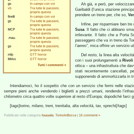
gs
In campo con voi
Ah già, e però, per velocizzar
vb
Tra tutte le passioni,
Garibaldi (l’unica stazione princi
proprio questa
prendere un treno per, che so,
Ve
finelli
In campo con voi
gs
Tra tutte le passioni,
Infine, per risparmiare ben tre
proprio questa
Susa
. Il fatto che ci abbiano sm
MCP
Tra tutte le passioni,
proprio questa
irrilevante. Il fatto che a Porta
.mau.
Tra tutte le passioni,
passeggero che va in treno da To
proprio questa
l’aereo”
, mica offrire un servizio 
gs
Tra tutte le passioni,
proprio questa
mfp
GTT horror
Del resto, la linea alta velocit
Mirko
GTT horror
con i suoi prolungamenti a
Rivoli
Tutti i commenti
»
ottica – una infrastruttura che dav
stati recentemente cancellati, p
supponendo di ammortizzarla in tre
Intendiamoci, ho il sospetto che con un servizio che fermi nelle stazion
sempre pieni anche vendendo i biglietti a prezzi umani, rendendo l’infrastr
chilometro circa quattro volte superiore al resto d’Europa; dopodiché farci g
[tags]torino, milano, treni, trenitalia, alta velocità, tav, sprechi[/tags]
Pubblicato nella categoria
Itaaaalia
,
TorinoInBocca
|
16 commenti »