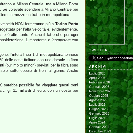
andranno a Milano Centrale, ma a Milano Porta
. Se volevate scendere a Milano Centrale per
tterci in mezzo un tratto in metropolitana.
lta velocità NON fermeranno più a
Torino Porta
ogettata per l’alta velocità è, evidentemente,
lo è altrettanto. Anche il fatto che per ogni
onsiderazione. L’importante è
“competere con
TWITTER
gone, l’intera linea 1 di metropolitana torinese
0% delle case italiane con una dorsale in fibra
ti (pur molto minori) previsti per la fibra sono
ARCHIVI
solo sette coppie di treni al giorno. Anche
Luglio 2026
Aprile 2026
Febbraio 2026
) sarebbe possibile far viaggiare questi treni
Gennaio 2026
arci gli 11 miliardi di euro, con un costo per
Novembre 2025
Ottobre 2025
Agosto 2025
Luglio 2025
Giugno 2025
Gennaio 2025
Luglio 2024
Aprile 2024
Gennaio 2024
Dicembre 2023