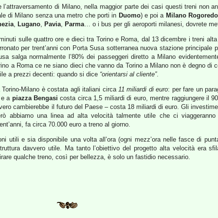
e l’attraversamento di Milano, nella maggior parte dei casi questi treni non 
pale di Milano senza una metro che porti in
Duomo
) e poi a
Milano Rogoredo
nezia
,
Lugano
,
Pavia
,
Parma
… o i bus per gli aeroporti milanesi, dovrete me
 minuti sulle quattro ore e dieci tra Torino e Roma, dal 13 dicembre i treni a
arronato per trent’anni con Porta Susa sotterranea nuova stazione principale pr
 Susa salga normalmente l’80% dei passeggeri diretto a Milano evidentemente 
rino a Roma ce ne siano dieci che vanno da Torino a Milano non è degno di c
utile a prezzi decenti: quando si dice
“orientarsi al cliente”
.
à Torino-Milano è costata agli italiani circa
11 miliardi di euro
: per fare un para
e a
piazza Bengasi
costa circa 1,5 miliardi di euro, mentre raggiungere il 9
vero cambierebbe il futuro del Paese – costa 18 miliardi di euro. Gli investimen
erò abbiamo una linea ad alta velocità talmente utile che ci viaggeranno 
nt’anni, fa circa 70.000 euro a treno al giorno.
i utili e sia disponibile una volta all’ora (ogni mezz’ora nelle fasce di punta
uttura davvero utile. Ma tanto l’obiettivo del progetto alta velocità era sfil
irare qualche treno, così per bellezza, è solo un fastidio necessario.