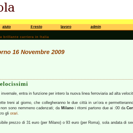
aiuto
il resto
lavoro
admin
brillante carriera in Italia
giorno 16 Novembre 2009
velocissimi
 invernale, entra in funzione per intero la nuova linea ferroviaria ad alta veloc
te treni al giorno, che collegheranno le due città in un’ora e permetteran
reni non sono nemmeno cadenzati; da
Milano
i ritorni partono due ai :00 da
Cen
tro gli
orari
.
ssibile prezzo di 31 euro (per Milano) o 93 euro (per Roma), sola andata di s