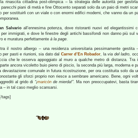
lla rinascita cittadina post-olimpica – la strategia delle autorità per gestir
 parecchi piani di metà e fine Ottocento separati solo da un paio di metri scarsi
 o per sostituirli con un viale o con enormi edifici moderni, che vanno da un 
emporanea.
an Salvario
all’ennesima potenza, dove ristoranti nuovi ed elegantissimi 
er per immigrati, e dove le finestre degli antichi bassifondi non danno più sul 
etro e muratura perfettamente
à la page
.
tra il nostro albergo – una residenza universitaria pessimamente gestita 
o per pasti e riunioni, sia dato dal
Carrer d’En Robador
, la
via del ladro
, oc
accia che le osserva appoggiato al muro a qualche metro di distanza. Tra ie
a parte ancora vicoletto buio pieno di piscio, la seconda più larga, moderna e
devastazione comunale in futura ricostruzione, per ora costituita solo da un 
nostante gli sforzi proprio non riesce a sembrare americano. Bene, ogni volta
ggrediti al grido di
“¡
maricón
de mierda!”
. Ma non preoccupatevi, basta tirar
 – in tal caso meglio scansarsi.
[/tags]