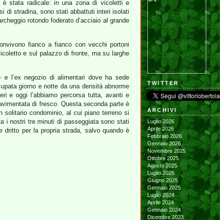
la è stata radicale: in una zona di vicoletti e
 di stradina, sono stati abbattuti interi isolati
parcheggio rotondo foderato d’acciaio al grande
convivono fianco a fianco con vecchi portoni
vicoletto e sul palazzo di fronte, ma su larghe
– e l’ex negozio di alimentari dove ha sede
TWITTER
cupata giorno e notte da una densità abnorme
ri e oggi l’abbiamo percorsa tutta, avanti e
 pavimentata di fresco. Questa seconda parte è
ARCHIVI
solitario condominio, al cui piano terreno si
 i nostri tre minuti di passeggiata sono stati
Luglio 2026
Aprile 2026
e dritto per la propria strada, salvo quando è
Febbraio 2026
Gennaio 2026
Novembre 2025
Ottobre 2025
Agosto 2025
Luglio 2025
Giugno 2025
Gennaio 2025
Luglio 2024
Aprile 2024
Gennaio 2024
Dicembre 2023