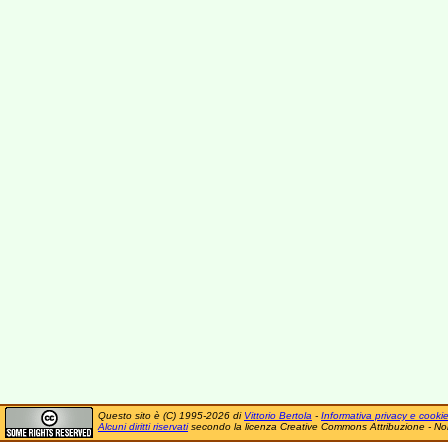
Questo sito è (C) 1995-2026 di
Vittorio Bertola
-
Informativa privacy e cooki
Alcuni diritti riservati
secondo la licenza Creative Commons Attribuzione - No