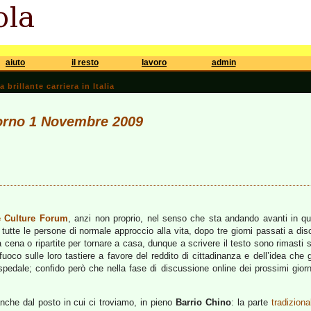
aiuto
il resto
lavoro
admin
brillante carriera in Italia
iorno 1 Novembre 2009
e Culture Forum
, anzi non proprio, nel senso che sta andando avanti in que
 tutte le persone di normale approccio alla vita, dopo tre giorni passati a disc
 cena o ripartite per tornare a casa, dunque a scrivere il testo sono rimasti s
uoco sulle loro tastiere a favore del reddito di cittadinanza e dell’idea che gl
spedale; confido però che nella fase di discussione online dei prossimi giorn
anche dal posto in cui ci troviamo, in pieno
Barrio Chino
: la parte
tradizion