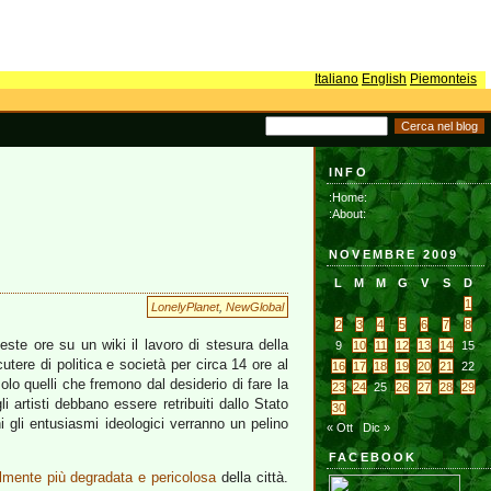
Italiano
English
Piemonteis
INFO
:Home:
:About:
NOVEMBRE 2009
L
M
M
G
V
S
D
1
LonelyPlanet
,
NewGlobal
2
3
4
5
6
7
8
ste ore su un wiki il lavoro di stesura della
9
10
11
12
13
14
15
utere di politica e società per circa 14 ore al
16
17
18
19
20
21
22
olo quelli che fremono dal desiderio di fare la
23
24
25
26
27
28
29
i artisti debbano essere retribuiti dallo Stato
30
i gli entusiasmi ideologici verranno un pelino
« Ott
Dic »
FACEBOOK
almente più degradata e pericolosa
della città.