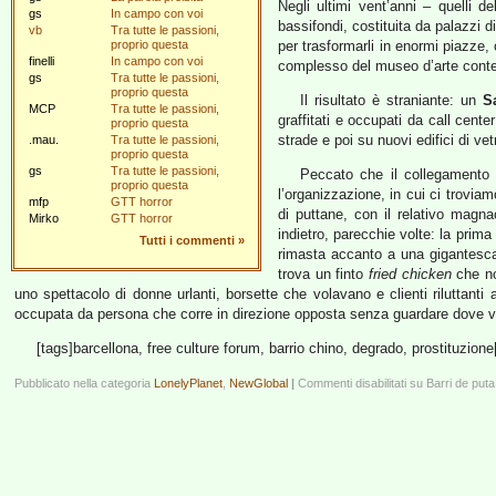
Negli ultimi vent’anni – quelli de
gs
In campo con voi
bassifondi, costituita da palazzi di
vb
Tra tutte le passioni,
proprio questa
per trasformarli in enormi piazze,
finelli
In campo con voi
complesso del museo d’arte cont
gs
Tra tutte le passioni,
proprio questa
Il risultato è straniante: un
S
MCP
Tra tutte le passioni,
graffitati e occupati da call cent
proprio questa
strade e poi su nuovi edifici di v
.mau.
Tra tutte le passioni,
proprio questa
gs
Tra tutte le passioni,
Peccato che il collegamento 
proprio questa
l’organizzazione, in cui ci troviam
mfp
GTT horror
di puttane, con il relativo magn
Mirko
GTT horror
indietro, parecchie volte: la prim
Tutti i commenti
»
rimasta accanto a una gigantesca 
trova un finto
fried chicken
che no
uno spettacolo di donne urlanti, borsette che volavano e clienti riluttanti a
occupata da persona che corre in direzione opposta senza guardare dove va
[tags]barcellona, free culture forum, barrio chino, degrado, prostituzione
Pubblicato nella categoria
LonelyPlanet
,
NewGlobal
|
Commenti disabilitati
su Barri de puta