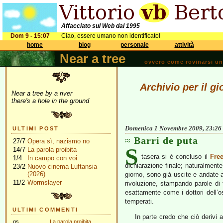
Affacciato sul Web dal 1995
Dom 9 - 15:07
Ciao, essere umano non identificato!
home
blog
personale
attività
Near a tree
ovvero come rovinarsi una 
Archivio per il g
Near a tree by a river
there's a hole in the ground
Domenica 1 Novembre 2009, 23:26
ULTIMI POST
Barri de puta
27/7
Opera sì, nazismo no
S
14/7
La parola proibita
tasera si è concluso il
Fre
1/4
In campo con voi
dichiarazione finale; naturalmente
23/2
Nuovo cinema Luftansia
(2026)
giorno, sono già uscite e andate a
11/2
Wormslayer
rivoluzione, stampando parole di f
esattamente come i dottori dell’o
temperati.
ULTIMI COMMENTI
In parte credo che ciò derivi 
gs
La parola proibita