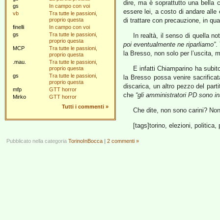
dire, ma è soprattutto una bella c
gs
In campo con voi
essere lei, a costo di andare alle 
vb
Tra tutte le passioni,
proprio questa
di trattare con precauzione, in qu
finelli
In campo con voi
gs
Tra tutte le passioni,
In realtà, il senso di quella n
proprio questa
poi eventualmente ne riparliamo”
.
MCP
Tra tutte le passioni,
la Bresso, non solo per l’uscita, 
proprio questa
.mau.
Tra tutte le passioni,
E infatti Chiamparino ha subito
proprio questa
gs
Tra tutte le passioni,
la Bresso possa venire sacrificat
proprio questa
discarica, un altro pezzo del part
mfp
GTT horror
che
“gli amministratori PD sono i
Mirko
GTT horror
Tutti i commenti
»
Che dite, non sono carini? Non
[tags]torino, elezioni, politica,
Pubblicato nella categoria
TorinoInBocca
|
2 commenti »