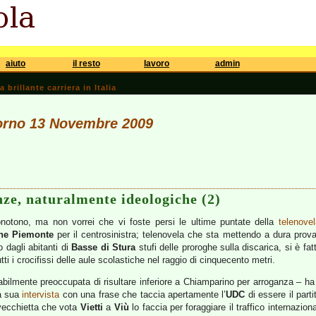
aiuto
il resto
lavoro
admin
brillante carriera in Italia
giorno 13 Novembre 2009
enze, naturalmente ideologiche (2)
otono, ma non vorrei che vi foste persi le ultime puntate della
telenove
ne Piemonte
per il centrosinistra; telenovela che sta mettendo a dura prova
 dagli abitanti di
Basse di Stura
stufi delle proroghe sulla discarica, si è fa
ti i crocifissi delle aule scolastiche nel raggio di cinquecento metri.
babilmente preoccupata di risultare inferiore a Chiamparino per arroganza – ha 
la sua
intervista
con una frase che taccia apertamente l’
UDC
di essere il part
vecchietta che vota
Vietti
a
Viù
lo faccia per foraggiare il traffico internazio