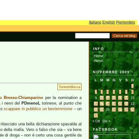
Italiano
English
Piemonteis
INFO
:Home:
:About:
NOVEMBRE 2009
L
M
M
G
V
S
D
1
TorinoInBocca
2
3
4
5
6
7
8
la
Bresso-Chiamparino
per la nomination a
9
10
11
12
13
14
15
 i nervi del
PDmenoL
torinese, al punto che
16
17
18
19
20
21
22
tto
scappare in pubblico un bestemmione
– un
23
24
25
26
27
28
29
30
« Ott
Dic »
rilasciato una bella dichiarazione spavalda al
ito della mafia. Vero o falso che sia – va bene
FACEBOOK
nale di droga – non è certo una cosa gentile da