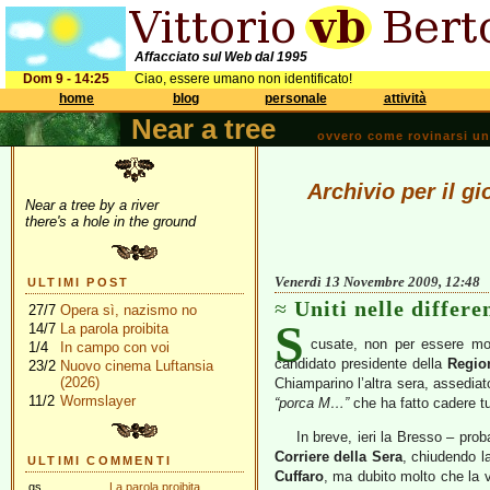
Affacciato sul Web dal 1995
Dom 9 - 14:25
Ciao, essere umano non identificato!
home
blog
personale
attività
Near a tree
ovvero come rovinarsi una 
Archivio per il 
Near a tree by a river
there's a hole in the ground
Venerdì 13 Novembre 2009, 12:48
ULTIMI POST
Uniti nelle differ
27/7
Opera sì, nazismo no
S
14/7
La parola proibita
cusate, non per essere mon
1/4
In campo con voi
candidato presidente della
Regio
23/2
Nuovo cinema Luftansia
(2026)
Chiamparino l’altra sera, assediato
11/2
Wormslayer
“porca M…”
che ha fatto cadere tut
In breve, ieri la Bresso – pro
Corriere della Sera
, chiudendo 
ULTIMI COMMENTI
Cuffaro
, ma dubito molto che la 
gs
La parola proibita