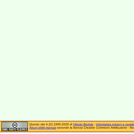
Questo sito è (C) 1995-2026 di
Vittorio Bertola
-
Informativa privacy e cooki
Alcuni diritti riservati
secondo la licenza Creative Commons Attribuzione - No