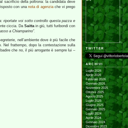
l sacrificio della poltrona: la candidata deve
risposto con una
nota di agenzia
che vi prego
: riportate voi sotto controllo questa pazza e
ente ciccia. Da
Saitta
in giù, tutti furibondi con
 passo a Chiamparino”
.
segreterie, nell’ambiente dove è più facile che
o. Nel frattempo, dopo la contestazione sulla
TWITTER
ibadire che no, il più arrogante è sempre lui –
ARCHIVI
Luglio 2026
Aprile 2026
Febbraio 2026
Gennaio 2026
Novembre 2025
Ottobre 2025
Agosto 2025
Luglio 2025
Giugno 2025
Gennaio 2025
Luglio 2024
Aprile 2024
Gennaio 2024
Dicembre 2023