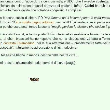
annonata contro l’accordo tra centrosinistra e UDC, che l’avrebbe costretta a
elezioni da sola e con la quasi certezza di perderle. Infatti,
Casini
ha subito 
anto è talmente gelida che potrebbe congelarvi il computer.
ota è anche quella di dire al PD
“non faremo noi il lavoro sporco in casa vostra
 Tutto il PD
si è subito cagato addosso
: senza UDC si perde, e se si perde ni
ma perché essa sottintende la scelta
“meglio perdere le elezioni che cedere il
 raccolto l’assist, e ha proposto di discutere della questione a Roma, tra le 
a; al che i bressiani hanno risposto che no, la discussione va fatta a Torin
ito
contesta Chiamparino
, per la sua affermazione – probabilmente fatta per r
nadeguati
“, naturalmente ad eccezione di lui medesimo.
 fosse che hanno in mano il destino della nostra città…
 pd, bresso, chiamparino, udc, correnti di partito[/tags]