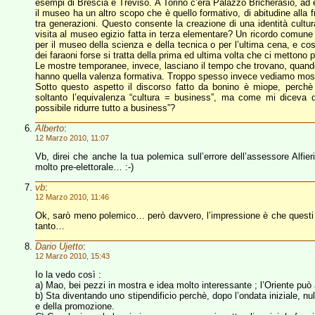
esempi di Brescia e Treviso. A Torino c’era Palazzo Bricherasio, ad es
il museo ha un altro scopo che è quello formativo, di abitudine alla f
tra generazioni. Questo consente la creazione di una identità cultura
visita al museo egizio fatta in terza elementare? Un ricordo comune 
per il museo della scienza e della tecnica o per l’ultima cena, e co
dei faraoni forse si tratta della prima ed ultima volta che ci mettono 
Le mostre temporanee, invece, lasciano il tempo che trovano, quand
hanno quella valenza formativa. Troppo spesso invece vediamo mostr
Sotto questo aspetto il discorso fatto da bonino è miope, perchè 
soltanto l’equivalenza “cultura = business”, ma come mi diceva 
possibile ridurre tutto a business”?
Alberto
:
12 Marzo 2010, 11:07
Vb, direi che anche la tua polemica sull’errore dell’assessore Alfier
molto pre-elettorale… :-)
vb
:
12 Marzo 2010, 11:46
Ok, sarò meno polemico… però davvero, l’impressione è che questi 
tanto…
Dario Ujetto
:
12 Marzo 2010, 15:43
Io la vedo così :
a) Mao, bei pezzi in mostra e idea molto interessante ; l’Oriente può 
b) Sta diventando uno stipendificio perchè, dopo l’ondata iniziale, nu
e della promozione.