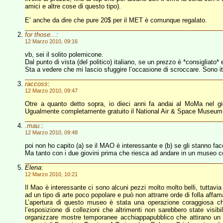
amici e altre cose di questo tipo).
E’ anche da dire che pure 20$ per il MET è comunque regalato.
for those...
:
12 Marzo 2010, 09:16
vb, sei il solito polemicone.
Dal punto di vista (del politico) italiano, se un prezzo è *consigliat
Sta a vedere che mi lascio sfuggire l’occasione di scroccare. Sono it
raccoss
:
12 Marzo 2010, 09:47
Otre a quanto detto sopra, io dieci anni fa andai al MoMa nel gio
Ugualmente completamente gratuito il National Air & Space Museum
.mau.
:
12 Marzo 2010, 09:48
poi non ho capito (a) se il MAO è interessante e (b) se gli stanno fac
Ma tanto con i due giovini prima che riesca ad andare in un museo 
Elena
:
12 Marzo 2010, 10:21
Il Mao è interessante ci sono alcuni pezzi molto molto belli, tuttavia
ad un tipo di arte poco popolare e può non attrarre orde di folla af
L’apertura di questo museo è stata una operazione coraggiosa c
l’esposizione di collezioni che altrimenti non sarebbero state visibi
organizzare mostre temporanee acchiappapubblico che attirano un s