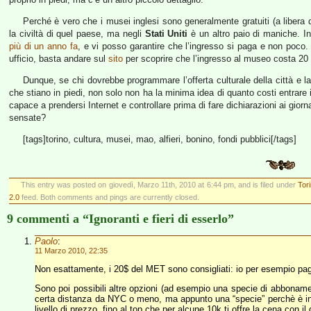
Perché è vero che i musei inglesi sono generalmente gratuiti (a liber
la civiltà di quel paese, ma negli
Stati Uniti
è un altro paio di maniche. In 
più di un anno fa
, e vi posso garantire che l’ingresso si paga e non poco.
ufficio, basta andare sul
sito
per scoprire che l’ingresso al museo costa 20 do
Dunque, se chi dovrebbe programmare l’offerta culturale della città e l
che stiano in piedi, non solo non ha la minima idea di quanto costi entr
capace a prendersi Internet e controllare prima di fare dichiarazioni ai gio
sensate?
[tags]torino, cultura, musei, mao, alfieri, bonino, fondi pubblici[/tags]
This entry was posted on giovedì, Marzo 11th, 2010 at 6:44 pm, and is filed under
Tor
2.0
feed. Both comments and pings are currently closed.
9 commenti a “Ignoranti e fieri di esserlo”
Paolo
:
11 Marzo 2010, 22:35
Non esattamente, i 20$ del MET sono consigliati: io per esempio pag
Sono poi possibili altre opzioni (ad esempio una specie di abbonamen
certa distanza da NYC o meno, ma appunto una “specie” perchè è in re
livello di prezzo, fino al top che per alcune 10k ti offre la cena con il d