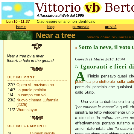
Affacciato sul Web dal 1995
Lun 10 - 11:37
Ciao, essere umano non identificato!
home
blog
personale
attività
Near a tree
ovvero come rovinarsi una 
Sotto la neve, il voto 
«
Near a tree by a river
Giovedì 11 Marzo 2010, 18:44
there's a hole in the ground
Ignoranti e fieri d
A
ll’inizio pensavo quasi c
ULTIMI POST
polemica pre-elettorale sulla cult
27/7
Opera sì, nazismo no
parte dal principio che qualsiasi
14/7
La parola proibita
dallo Stato.
1/4
In campo con voi
23/2
Nuovo cinema Luftansia
Una volta la diatriba era tra 
(2026)
“per educare le masse”
e quelli c
11/2
Wormslayer
sinistra ha letto velocemente un 
a dire che
“la cultura ha una r
effettivamente portano turismo e
ULTIMI COMMENTI
amici; dato infatti che
“la cultura
gs
La parola proibita
nessuno viene mai chiamato a risp