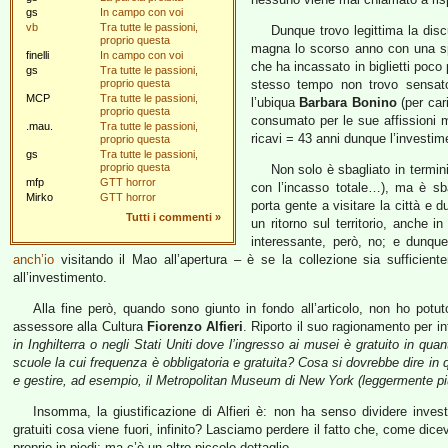
gs
In campo con voi
vb
Tra tutte le passioni,
Dunque trovo legittima la dis
proprio questa
magna lo scorso anno con una spe
finelli
In campo con voi
che ha incassato in biglietti poco 
gs
Tra tutte le passioni,
proprio questa
stesso tempo non trovo sensato i
MCP
Tra tutte le passioni,
l’ubiqua
Barbara Bonino
(per car
proprio questa
consumato per le sue affissioni 
.mau.
Tra tutte le passioni,
ricavi = 43 anni dunque l’investim
proprio questa
gs
Tra tutte le passioni,
proprio questa
Non solo è sbagliato in termini
mfp
GTT horror
con l’incasso totale…), ma è sb
Mirko
GTT horror
porta gente a visitare la città e
Tutti i commenti
»
un ritorno sul territorio, anche i
interessante, però, no; e dunq
anch’io
visitando il Mao all’apertura – è se la collezione sia sufficient
all’investimento.
Alla fine però, quando sono giunto in fondo all’articolo, non ho potut
assessore alla Cultura
Fiorenzo Alfieri
. Riporto il suo ragionamento per i
in Inghilterra o negli Stati Uniti dove l’ingresso ai musei è gratuito in qu
scuole la cui frequenza è obbligatoria e gratuita? Cosa si dovrebbe dire in q
e gestire, ad esempio, il Metropolitan Museum di New York (leggermente più a
Insomma, la giustificazione di Alfieri è: non ha senso dividere inves
gratuiti cosa viene fuori, infinito? Lasciamo perdere il fatto che, come 
proprio in piedi; ma c’è un altro piccolo dettaglio.