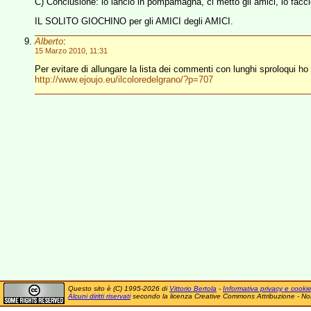
C) Conclusione: lo lancio in pompamagna, ci metto gli amici, lo facc
IL SOLITO GIOCHINO per gli AMICI degli AMICI.
Alberto
:
15 Marzo 2010, 11:31
Per evitare di allungare la lista dei commenti con lunghi sproloqui ho 
http://www.ejoujo.eu/ilcoloredelgrano/?p=707
Questo sito è (C) 1995-2026 di
Vittorio Bertola
-
Informativa privacy e cooki
Alcuni diritti riservati
secondo la licenza Creative Commons Attribuzione - No