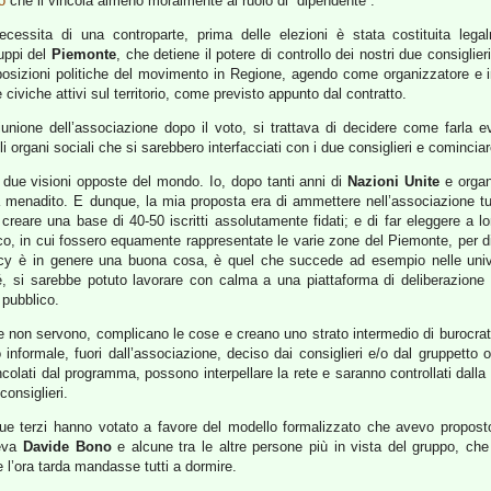
o
che li vincola almeno moralmente al ruolo di “dipendente”.
cessita di una controparte, prima delle elezioni è stata costituita leg
ruppi del
Piemonte
, che detiene il potere di controllo dei nostri due consiglieri
posizioni politiche del movimento in Regione, agendo come organizzatore e i
 civiche attivi sul territorio, come previsto appunto dal contratto.
unione dell’associazione dopo il voto, si trattava di decidere come farla ev
i organi sociali che si sarebbero interfacciati con i due consiglieri e cominciar
 due visioni opposte del mondo. Io, dopo tanti anni di
Nazioni Unite
e organi
i a menadito. E dunque, la mia proposta era di ammettere nell’associazione tu
reare una base di 40-50 iscritti assolutamente fidati; e di far eleggere a lo
o, in cui fossero equamente rappresentate le varie zone del Piemonte, per dis
olicy è in genere una buona cosa, è quel che succede ad esempio nelle uni
é, si sarebbe potuto lavorare con calma a una piattaforma di deliberazione 
 pubblico.
le non servono, complicano le cose e creano uno strato intermedio di burocra
nformale, fuori dall’associazione, deciso dai consiglieri e/o dal gruppetto o
ncolati dal programma, possono interpellare la rete e saranno controllati dalla
consiglieri.
. Due terzi hanno votato a favore del modello formalizzato che avevo propos
deva
Davide Bono
e alcune tra le altre persone più in vista del gruppo, che
e l’ora tarda mandasse tutti a dormire.