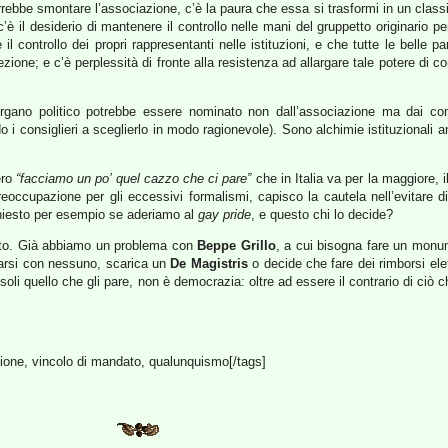
rrebbe smontare l’associazione, c’è la paura che essa si trasformi in un class
 c’è il desiderio di mantenere il controllo nelle mani del gruppetto originario per
il controllo dei propri rappresentanti nelle istituzioni, e che tutte le belle pa
ione; e c’è perplessità di fronte alla resistenza ad allargare tale potere di 
gano politico potrebbe essere nominato non dall’associazione ma dai consi
do i consiglieri a sceglierlo in modo ragionevole). Sono alchimie istituzionali
ero
“facciamo un po’ quel cazzo che ci pare”
che in Italia va per la maggiore, i
eoccupazione per gli eccessivi formalismi, capisco la cautela nell’evitare 
chiesto per esempio se aderiamo al
gay pride
, e questo chi lo decide?
mito. Già abbiamo un problema con
Beppe Grillo
, a cui bisogna fare un monu
ultarsi con nessuno, scarica un
De Magistris
o decide che fare dei rimborsi elet
li quello che gli pare, non è democrazia: oltre ad essere il contrario di ciò c
azione, vincolo di mandato, qualunquismo[/tags]