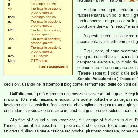
regionali hanno firmato un
impegn
gs
In campo con voi
vb
Tra tutte le passioni,
E dato che ogni contratto ne
proprio questa
rappresentanza un po’ di tutti i g
finelli
In campo con voi
fondi concessi al gruppo e sulle 
gs
Tra tutte le passioni,
proprio questa
pubblico e dei vari “meetup” e liste
MCP
Tra tutte le passioni,
proprio questa
A questo punto, nella prima ri
.mau.
Tra tutte le passioni,
rappresentativa, mettere in piedi gl
proprio questa
gs
Tra tutte le passioni,
E qui, però, si sono scontrate
proprio questa
mfp
GTT horror
disegno architetture istituzional
Mirko
GTT horror
campagna elettorale, in modo da c
Tutti i commenti
»
economiche, che un organo politic
(Tenere separati i soldi dalle p
Senato Accademico
.) Dopodich
decisioni, usando nel frattempo il blog come “termometro” delle opinioni del
Dall’altra parte però è emersa una posizione diversa: tutte queste rego
mano ai 18 membri iniziali, e lasciamo le scelte politiche a un organismo i
lasciamo che i consiglieri facciano ciò che vogliono, in quanto sono già vi
di chiudere l’associazione e lasciare anche la gestione dei soldi in mano ai 
Alla fine si è giunti a una votazione, e il gruppo si è diviso in due
l’associazione il più possibile. Il problema è che questo terzo compren
un’oretta di discussione e critiche reciproche, piuttosto concitata, prima ch