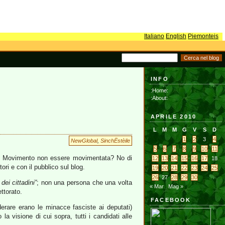
Italiano
English
Piemonteis
INFO
:Home:
:About:
APRILE 2010
L
M
M
G
V
S
D
1
2
3
4
NewGlobal
,
SinchËstèile
5
6
7
8
9
10
11
el Movimento non essere movimentata? No di
12
13
14
15
16
17
18
ori e con il pubblico sul blog.
19
20
21
22
23
24
25
26
27
28
29
30
dei cittadini”
; non una persona che una volta
« Mar
Mag »
ttorato.
FACEBOOK
derare erano le minacce fasciste ai deputati)
la visione di cui sopra, tutti i candidati alle