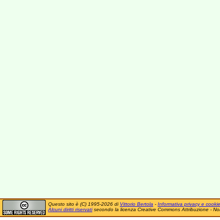
Questo sito è (C) 1995-2026 di
Vittorio Bertola
-
Informativa privacy e cooki
Alcuni diritti riservati
secondo la licenza Creative Commons Attribuzione - No