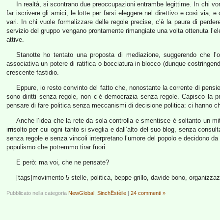
In realtà, si scontrano due preoccupazioni entrambe legittime. In chi vo
far iscrivere gli amici, le lotte per farsi eleggere nel direttivo e così via; e
vari. In chi vuole formalizzare delle regole precise, c’è la paura di perdere 
servizio del gruppo vengano prontamente rimangiate una volta ottenuta l’elez
attive.
Stanotte ho tentato una proposta di mediazione, suggerendo che l’or
associativa un potere di ratifica o bocciatura in blocco (dunque costringen
crescente fastidio.
Eppure, io resto convinto del fatto che, nonostante la corrente di pensi
sono diritti senza regole, non c’è democrazia senza regole. Capisco la pr
pensare di fare politica senza meccanismi di decisione politica: ci hanno 
Anche l’idea che la rete da sola controlla e smentisce è soltanto un 
irrisolto per cui ogni tanto si sveglia e dall’alto del suo blog, senza cons
senza regole e senza vincoli interpretano l’umore del popolo e decidono da so
populismo che potremmo tirar fuori.
E però: ma voi, che ne pensate?
[tags]movimento 5 stelle, politica, beppe grillo, davide bono, organizz
Pubblicato nella categoria
NewGlobal
,
SinchËstèile
|
24 commenti »