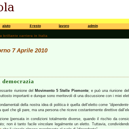
aiuto
il resto
lavoro
admin
brillante carriera in Italia
orno 7 Aprile 2010
a democrazia
ressante riunione del
Movimento 5 Stelle Piemonte
; e può una riunione d
iuttosto importanti e dunque sono meritevoli di una discussione con i miei elett
ndamentali della nostra idea di politica è quella dell’eletto come
“dipendente 
fa quel che gli pare, ma una persona che riceve costantemente direttive dall’ele
tuzione (pensata in condizioni totalmente diverse, quando il rischio da consi
to; non è tanto facile vincolare legalmente un eletto. Tuttavia, condividendo 