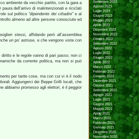
Settembre 2023
ico ambiente da vecchio partito, con la gara a
Agosto 2023
 paura dell’arrivo di malintenzionati e riciclati
Luglio 2023
role sul politico
“dipendente dei cittadini”
e al
Giugno 2023
controllo almeno ad altre persone conosciute ed
Maggio 2023
Aprile 2023
Dicembre 2022
glieri stessi, affidando però all’assemblea
Novembre 2022
Ottobre 2022
 anche un po’ astruse, e che vengono viste con
Settembre 2022
Agosto 2022
Luglio 2022
l diritto e le regole vanno di pari passo; non ci
Giugno 2022
dinamiche da corrente politica, ma non si può
Aprile 2022
Marzo 2022
Febbraio 2022
mento per tante cose, ma con cui vi è il nodo
Gennaio 2022
Dicembre 2021
torali. Aggiungerci dei Beppe Grilli locali, che
Ottobre 2021
he abbiamo promesso agli elettori, è il peggior
Settembre 2021
Agosto 2021
Luglio 2021
Giugno 2021
Maggio 2021
Aprile 2021
Marzo 2021
Febbraio 2021
Gennaio 2021
Dicembre 2020
Novembre 2020