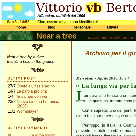
Affacciato sul Web dal 1995
Sab 8 - 14:52
Ciao, essere umano non identificato!
home
blog
personale
attività
Near a tree
ovvero come rovinarsi una 
Archivio per il gi
Near a tree by a river
there's a hole in the ground
Mercoledì 7 Aprile 2010, 10:14
ULTIMI POST
La lunga via per l
27/7
Opera sì, nazismo no
I
14/7
La parola proibita
eri sera si è tenuta una inte
1/4
In campo con voi
certo. Le questioni trattate sono p
23/2
Nuovo cinema Luftansia
(2026)
Come saprete, uno dei punti fo
11/2
Wormslayer
eletta ti saluta e per cinque anni 
Purtroppo, in Italia, la Costi
ULTIMI COMMENTI
prevede la totale libertà di manda
gs
La parola proibita