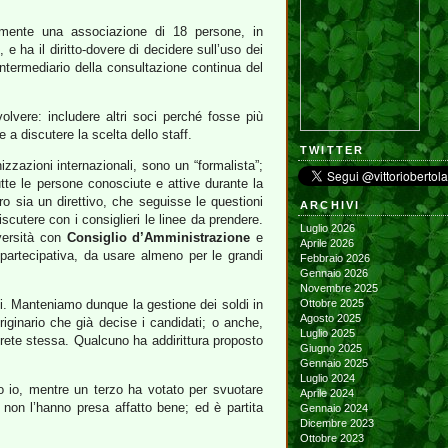
almente una associazione di 18 persone, in
, e ha il diritto-dovere di decidere sull’uso dei
ntermediario della consultazione continua del
olvere: includere altri soci perché fosse più
e a discutere la scelta dello staff.
TWITTER
zzazioni internazionali, sono un “formalista”;
tte le persone conosciute e attive durante la
ro sia un direttivo, che seguisse le questioni
ARCHIVI
cutere con i consiglieri le linee da prendere.
Luglio 2026
versità con
Consiglio d’Amministrazione
e
Aprile 2026
partecipativa, da usare almeno per le grandi
Febbraio 2026
Gennaio 2026
Novembre 2025
ti. Manteniamo dunque la gestione dei soldi in
Ottobre 2025
Agosto 2025
riginario che già decise i candidati; o anche,
Luglio 2025
 rete stessa. Qualcuno ha addirittura proposto
Giugno 2025
Gennaio 2025
Luglio 2024
to io, mentre un terzo ha votato per svuotare
Aprile 2024
 non l’hanno presa affatto bene; ed è partita
Gennaio 2024
Dicembre 2023
Ottobre 2023