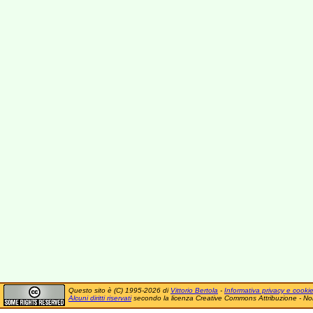
Questo sito è (C) 1995-2026 di
Vittorio Bertola
-
Informativa privacy e cooki
Alcuni diritti riservati
secondo la licenza Creative Commons Attribuzione - No