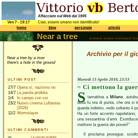
Affacciato sul Web dal 1995
Ven 7 - 19:17
Ciao, essere umano non identificato!
home
blog
personale
attività
Near a tree
ovvero come rovinarsi una 
Archivio per il gi
Near a tree by a river
there's a hole in the ground
Martedì 13 Aprile 2010, 23:53
ULTIMI POST
Ci mettono la guer
27/7
Opera sì, nazismo no
S
14/7
La parola proibita
tamattina a
Milano
, autobu
1/4
In campo con voi
della fu ora di punta, che ora si 
23/2
Nuovo cinema Luftansia
(2026)
guarda indietro, vedo soltanto il 
11/2
Wormslayer
Ha un forte accento napoletano, 
una sessantina d’anni. Esordisce
mettono la guerra dei poveri!”
ULTIMI COMMENTI
Il proclama prosegue, sciol
gs
La parola proibita