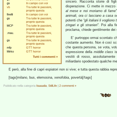
sincero. Racconta storie di figl
gs
In campo con voi
disperazione. Ci mette in mezzo
vb
Tra tutte le passioni,
proprio questa
al mese e noi moriamo di fame”
finelli
In campo con voi
animali, ora ci lasciano a casa 
gs
Tra tutte le passioni,
potenti che
“gli italiani li vogliono 
proprio questa
zingari e gli stranieri”
. Poi alla f
MCP
Tra tutte le passioni,
proprio questa
proclama, chiede gentilmente dei 
.mau.
Tra tutte le passioni,
proprio questa
E’ purtroppo ormai scontato che
gs
Tra tutte le passioni,
costante aumento. Non è così scon
proprio questa
che questa persona, se vota, vo
mfp
GTT horror
Mirko
GTT horror
espressione della
middle class
is
vestiti di rosso, assolutamente 
Tutti i commenti
»
miliardario spodestato qualche me
E però, alla fine di capri espiatori non si vive; e tutta questa rabbia re
[tags]milano, bus, elemosina, xenofobia, povertà[/tags]
Pubblicato nella categoria
Itaaaalia
,
StillLife
|
2 commenti »