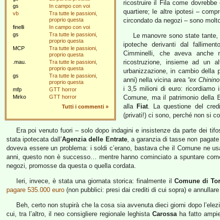
ricostruire il Fila come dovrebbe 
gs
In campo con voi
quartiere; le altre ipotesi – comp
vb
Tra tutte le passioni,
proprio questa
circondato da negozi – sono molto 
finelli
In campo con voi
gs
Tra tutte le passioni,
Le manovre sono state tante, e
proprio questa
ipoteche derivanti dal fallimen
MCP
Tra tutte le passioni,
Cimminelli, che aveva anche m
proprio questa
ricostruzione, insieme ad un a
.mau.
Tra tutte le passioni,
proprio questa
urbanizzazione, in cambio della po
gs
Tra tutte le passioni,
anni) nella vicina area
“ex Chinino
proprio questa
i 3,5 milioni di euro: ricordiamo i
mfp
GTT horror
Mirko
GTT horror
Comune, ma il patrimonio della E
alla
Fiat
. La questione del credi
Tutti i commenti
»
(privati!) ci sono, perché non si c
Era poi venuto fuori – solo dopo indagini e insistenze da parte dei tifos
stata ipotecata dall’
Agenzia delle Entrate
, a garanzia di tasse non pagate
doveva essere un problema: i soldi c’erano, bastava che il Comune ne usass
anni, questo non è successo… mentre hanno cominciato a spuntare come i
negozi, promosse da questa o quella cordata.
Ieri, invece, è stata una giornata storica: finalmente il
Comune di Tor
pagare 535.000 euro
(non pubblici: presi dai crediti di cui sopra) e annulla
Beh, certo non stupirà che la cosa sia avvenuta dieci giorni dopo l’elez
cui, tra l’altro, il neo consigliere regionale leghista
Carossa
ha fatto ampie