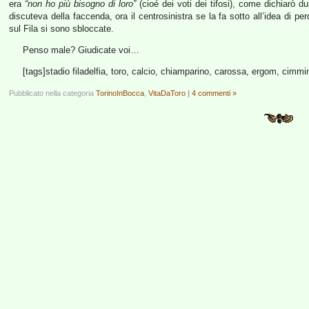
era
“non ho più bisogno di loro”
(cioé dei voti dei tifosi), come dichiarò d
discuteva della faccenda, ora il centrosinistra se la fa sotto all’idea di
sul Fila si sono sbloccate.
Penso male? Giudicate voi…
[tags]stadio filadelfia, toro, calcio, chiamparino, carossa, ergom, cimminel
Pubblicato nella categoria
TorinoInBocca
,
VitaDaToro
|
4 commenti »