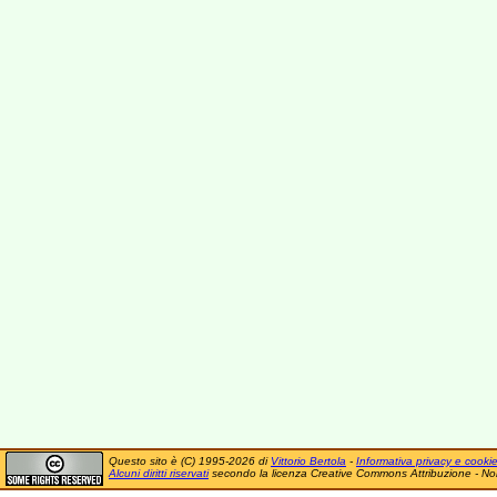
Questo sito è (C) 1995-2026 di
Vittorio Bertola
-
Informativa privacy e cooki
Alcuni diritti riservati
secondo la licenza Creative Commons Attribuzione - No