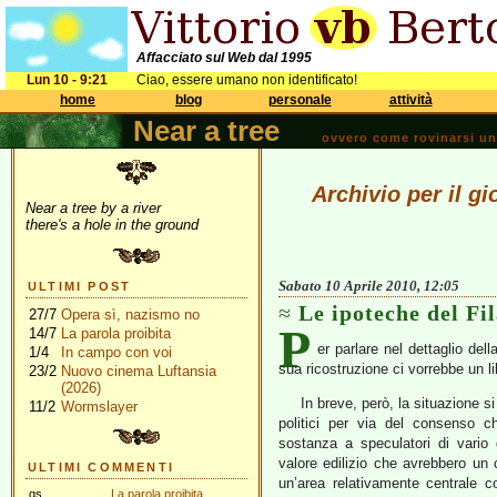
Affacciato sul Web dal 1995
Lun 10 - 9:21
Ciao, essere umano non identificato!
home
blog
personale
attività
Near a tree
ovvero come rovinarsi una 
Archivio per il gi
Near a tree by a river
there's a hole in the ground
Sabato 10 Aprile 2010, 12:05
ULTIMI POST
Le ipoteche del Fi
27/7
Opera sì, nazismo no
P
14/7
La parola proibita
er parlare nel dettaglio dell
1/4
In campo con voi
sua ricostruzione ci vorrebbe un l
23/2
Nuovo cinema Luftansia
(2026)
In breve, però, la situazione s
11/2
Wormslayer
politici per via del consenso c
sostanza a speculatori di vario 
valore edilizio che avrebbero un 
ULTIMI COMMENTI
un’area relativamente centrale 
gs
La parola proibita