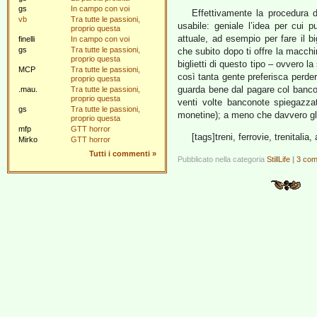
gs
In campo con voi
Effettivamente la procedura 
vb
Tra tutte le passioni,
usabile: geniale l’idea per cui 
proprio questa
attuale, ad esempio per fare il big
finelli
In campo con voi
gs
Tra tutte le passioni,
che subito dopo ti offre la macch
proprio questa
biglietti di questo tipo – ovvero 
MCP
Tra tutte le passioni,
così tanta gente preferisca perder
proprio questa
guarda bene dal pagare col bancoma
.mau.
Tra tutte le passioni,
proprio questa
venti volte banconote spiegazzat
gs
Tra tutte le passioni,
monetine); a meno che davvero gli i
proprio questa
mfp
GTT horror
[tags]treni, ferrovie, trenitali
Mirko
GTT horror
Tutti i commenti
»
Pubblicato nella categoria
StillLife
|
3 com