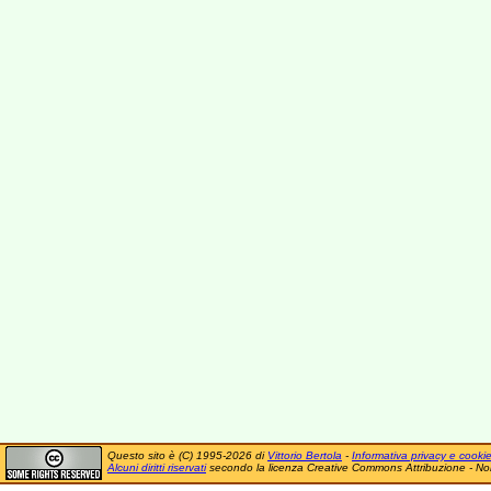
Questo sito è (C) 1995-2026 di
Vittorio Bertola
-
Informativa privacy e cooki
Alcuni diritti riservati
secondo la licenza Creative Commons Attribuzione - No