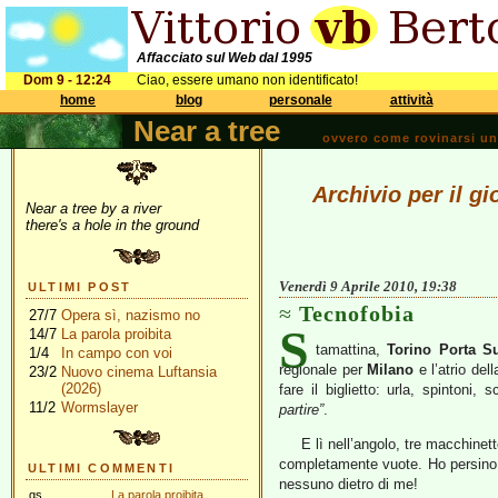
Affacciato sul Web dal 1995
Dom 9 - 12:24
Ciao, essere umano non identificato!
home
blog
personale
attività
Near a tree
ovvero come rovinarsi una 
Archivio per il gi
Near a tree by a river
there's a hole in the ground
Venerdì 9 Aprile 2010, 19:38
ULTIMI POST
Tecnofobia
27/7
Opera sì, nazismo no
S
14/7
La parola proibita
tamattina,
Torino Porta S
1/4
In campo con voi
regionale per
Milano
e l’atrio del
23/2
Nuovo cinema Luftansia
(2026)
fare il biglietto: urla, spintoni
11/2
Wormslayer
partire”
.
E lì nell’angolo, tre macchine
completamente vuote. Ho persino po
ULTIMI COMMENTI
nessuno dietro di me!
gs
La parola proibita