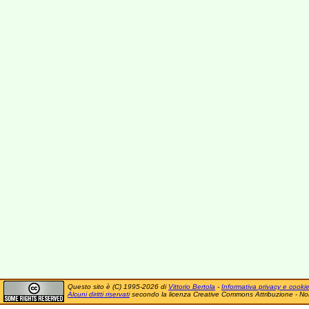
Questo sito è (C) 1995-2026 di
Vittorio Bertola
-
Informativa privacy e cooki
Alcuni diritti riservati
secondo la licenza Creative Commons Attribuzione - No