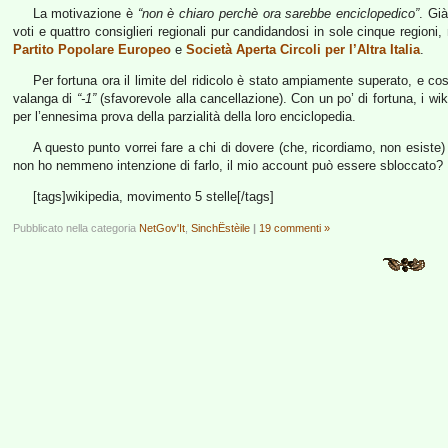
La motivazione è
“non è chiaro perchè ora sarebbe enciclopedico”
. Gi
voti e quattro consiglieri regionali pur candidandosi in sole cinque regio
Partito Popolare Europeo
e
Società Aperta Circoli per l’Altra Italia
.
Per fortuna ora il limite del ridicolo è stato ampiamente superato, e co
valanga di
“-1”
(sfavorevole alla cancellazione). Con un po’ di fortuna, i wi
per l’ennesima prova della parzialità della loro enciclopedia.
A questo punto vorrei fare a chi di dovere (che, ricordiamo, non esist
non ho nemmeno intenzione di farlo, il mio account può essere sbloccato?
[tags]wikipedia, movimento 5 stelle[/tags]
Pubblicato nella categoria
NetGov'It
,
SinchËstèile
|
19 commenti »