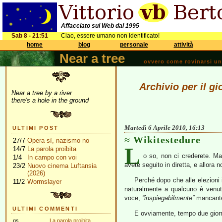
Affacciato sul Web dal 1995
Sab 8 - 21:51
Ciao, essere umano non identificato!
home
blog
personale
attività
Near a tree
ovvero come rovinarsi una 
Archivio per il gi
Near a tree by a river
there's a hole in the ground
Martedì 6 Aprile 2010, 16:13
ULTIMI POST
Wikitestedure
27/7
Opera sì, nazismo no
L
14/7
La parola proibita
o so, non ci crederete. 
1/4
In campo con voi
avete seguito in diretta, e allora
23/2
Nuovo cinema Luftansia
(2026)
Perché dopo che alle elezioni 
11/2
Wormslayer
naturalmente a qualcuno è venu
voce,
“inspiegabilmente”
mancant
ULTIMI COMMENTI
E ovviamente, tempo due giorni
gs
La parola proibita