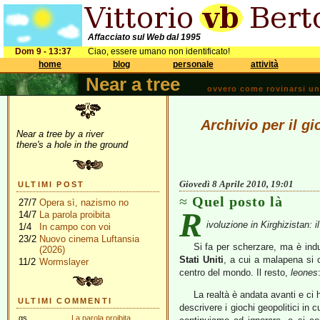
Affacciato sul Web dal 1995
Dom 9 - 13:37
Ciao, essere umano non identificato!
home
blog
personale
attività
Near a tree
ovvero come rovinarsi una 
Archivio per il gi
Near a tree by a river
there's a hole in the ground
Giovedì 8 Aprile 2010, 19:01
ULTIMI POST
Quel posto là
27/7
Opera sì, nazismo no
R
14/7
La parola proibita
ivoluzione in Kirghizistan:
1/4
In campo con voi
23/2
Nuovo cinema Luftansia
Si fa per scherzare, ma è indub
(2026)
Stati Uniti
, a cui a malapena si
11/2
Wormslayer
centro del mondo. Il resto,
leones
La realtà è andata avanti e ci h
ULTIMI COMMENTI
descrivere i giochi geopolitici in 
gs
La parola proibita