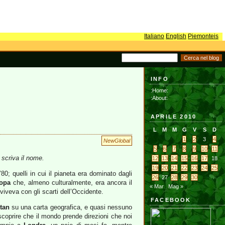
Italiano
English
Piemonteis
INFO
:Home:
:About:
APRILE 2010
L
M
M
G
V
S
D
1
2
3
4
NewGlobal
5
6
7
8
9
10
11
 scriva il nome.
12
13
14
15
16
17
18
19
20
21
22
23
24
25
80; quelli in cui il pianeta era dominato dagli
26
27
28
29
30
opa
che, almeno culturalmente, era ancora il
« Mar
Mag »
viveva con gli scarti dell’Occidente.
FACEBOOK
stan
su una carta geografica, e quasi nessuno
 scoprire che il mondo prende direzioni che noi