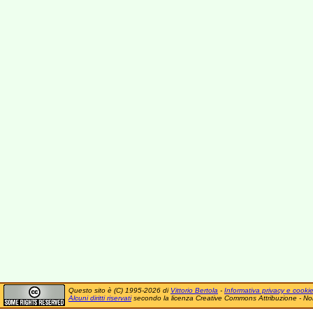
Questo sito è (C) 1995-2026 di
Vittorio Bertola
-
Informativa privacy e cooki
Alcuni diritti riservati
secondo la licenza Creative Commons Attribuzione - No