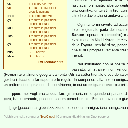
continuiamo ad ignorare, e si 
gs
In campo con voi
lasciavamo il nostro albergo centr
vb
Tra tutte le passioni,
una comitiva di turisti in tiro, co
proprio questa
chiedere dov’è che si andava a f
finelli
In campo con voi
gs
Tra tutte le passioni,
proprio questa
Ogni tanto mi diverto ad acc
MCP
Tra tutte le passioni,
loro telegiornale parla del nost
proprio questa
Santon
, operato al ginocchio) 
.mau.
Tra tutte le passioni,
rivoluzione in Kirghizistan, le elez
proprio questa
gs
Tra tutte le passioni,
della
Toyota
, perché si sa, parla
proprio questa
che si sta progressivamente trasf
mfp
GTT horror
meno).
Mirko
GTT horror
Tutti i commenti
»
Noi insistiamo con le nostre 
passato; gli stranieri non vengo
(
Romania
) o almeno geograficamente (
Africa
settentrionale e occidentale
gestire i flussi e a far rispettare le regole. In compenso, alla nostra emigr
un pattern di emigrazione di tipo africano, in cui ad emigrare sono i più brillan
Eppure, noi vogliamo ancora fare gli americani; e quando ci parlano di
però, tutto sommato, possono ancora permetterselo. Per noi, invece, è giunta
[tags]geopolitica, globalizzazione, economia, immigrazione, emigrazione,
Pubblicato nella categoria
NewGlobal
|
Commenti disabilitati
su Quel posto là