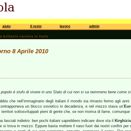
aiuto
il resto
lavoro
admin
brillante carriera in Italia
orno 8 Aprile 2010
 il popolo è stufo di vivere in uno Stato di cui non si sa nemmeno bene come si
bio che nell’immaginario degli italiani il mondo sia rimasto fermo agli anni ’
 contrapponeva un blocco sovietico in decadenza, e nel mezzo stava un’
Eur
: territori sottosviluppati pieni di gente che, se non moriva di fame, comunque 
a lasciati indietro: ben pochi italiani saprebbero indicare dove sta il
Kirghizi
cui si trova in mezzo. Eppure basta mettere il naso fuori dai nostri confini per