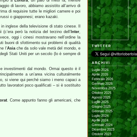
sempio a
Londra
, un paio di mesi fa, mentre
gio di lavoro, abbiamo assistito all’arrivo di
rima di requisire tutte le migliori camere e poi
russi o giapponesi; erano kazaki.
 in inglese della televisione di stato cinese. Il
i
(c’era però la notizia del terzino dell’
Inter
,
vece, oggi i cinesi mostravano nell’ordine la
ti buoni di sfottimento sui problemi di qualità
TWITTER
me l’
Asia
che da solo vale metà del mondo, e
degli Stati Uniti per un secolo (lo è sempre di
ARCHIVI
 e investimenti dal mondo. Ormai questo è il
Luglio 2026
rincipalmente a un’area vicina culturalmente
Aprile 2026
Febbraio 2026
mo, si viene qui perché siamo i meno capaci a
Gennaio 2026
o lavoratori poco qualificati – si è sostituito
Novembre 2025
Ottobre 2025
Agosto 2025
orat
. Come appunto fanno gli americani, che
Luglio 2025
Giugno 2025
Gennaio 2025
Luglio 2024
Aprile 2024
Gennaio 2024
Dicembre 2023
Ottobre 2023