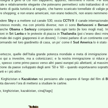
consegna a genti di cui non sappiamo, appunto, nemmeno il nome. Per e
ale e relativamente elegante che potevamo permetterci solo trattandosi di viag
n tanto di guida turistica al seguito, che hanno scaricato tonnellate di valigie p
are shopping; e non erano americani, non erano tedeschi, non erano nemmeno 
endere
Sky
e a mettere sul canale 530, ossia
CCTV-9
: il canale internazionale
ro stesso mondo, ma con priorità diverse; non ci sono
Berlusconi
e
Bersan
e anche
Obama
e
Sarkozy
compaiono solo ogni tanto (le loro mogli mai). In
ioni in
Sri Lanka
e le proteste di piazza in
Thailandia
(poi c’erano dieci minu
r male dei cugini giapponesi è un dovere). I cinesi parlano di un continente co
ormando nel loro giardinetto di casa, un po’ come il
Sud America
lo è stato 
certezze, quelle dell’Italia grande potenza mondiale e meta di immigrazione
no qui a investire, ma a colonizzarci; e la nostra immigrazione si riduce p
), spesso come primo passo verso altri paesi europei più allettanti; al massi
azione da paese sviluppato degli anni ’50 e ’60 – quando esportavamo soprattutt
ti e i più attivi.
 Kirghizistan e
Kazakistan
noi pensiamo alle capanne di fango del film di
B
 davvero l’ora di mettersi a studiare le cartine.
 kirghizistan, kazakistan, cina[/tags]