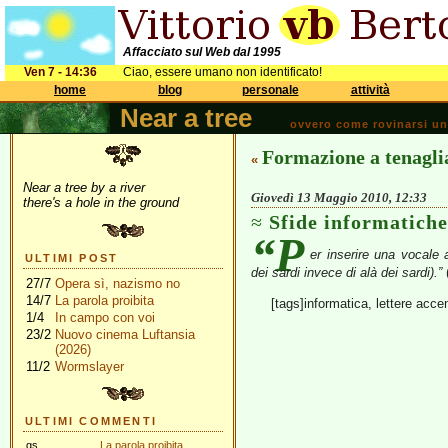
Affacciato sul Web dal 1995
Ven 7 - 14:36
Ciao, essere umano non identificato!
home
blog
personale
attività
Near a tree
ovvero come rovinarsi una 
Formazione a tenagli
«
Near a tree by a river
Giovedì 13 Maggio 2010, 12:33
there's a hole in the ground
Sfide informatiche
“P
er inserire una vocale a
ULTIMI POST
dei sardi invece di alà dei sardi).”
27/7
Opera sì, nazismo no
14/7
La parola proibita
[tags]informatica, lettere acce
1/4
In campo con voi
23/2
Nuovo cinema Luftansia
(2026)
11/2
Wormslayer
ULTIMI COMMENTI
gs
La parola proibita