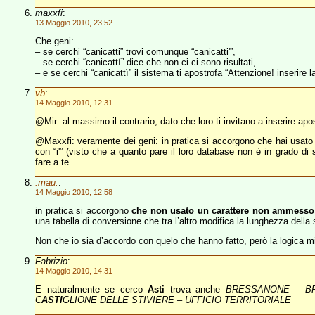
maxxfi
:
13 Maggio 2010, 23:52
Che geni:
– se cerchi “canicatti” trovi comunque “canicatti'”,
– se cerchi “canicattí” dice che non ci ci sono risultati,
– e se cerchi “canicattì” il sistema ti apostrofa “Attenzione! inserire
vb
:
14 Maggio 2010, 12:31
@Mir: al massimo il contrario, dato che loro ti invitano a inserire apo
@Maxxfi: veramente dei geni: in pratica si accorgono che hai usato 
con “i'” (visto che a quanto pare il loro database non è in grado di 
fare a te…
.mau.
:
14 Maggio 2010, 12:58
in pratica si accorgono
che non usato un carattere non ammesso
una tabella di conversione che tra l’altro modifica la lunghezza della 
Non che io sia d’accordo con quelo che hanno fatto, però la logica mi
Fabrizio
:
14 Maggio 2010, 14:31
E naturalmente se cerco
Asti
trova anche
BRESSANONE – BR
C
ASTI
GLIONE DELLE STIVIERE – UFFICIO TERRITORIALE