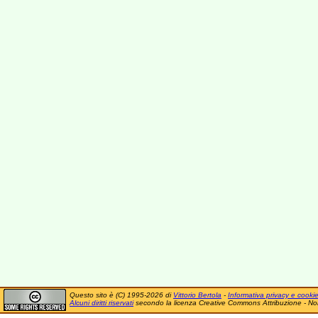
Questo sito è (C) 1995-2026 di
Vittorio Bertola
-
Informativa privacy e cooki
Alcuni diritti riservati
secondo la licenza Creative Commons Attribuzione - No