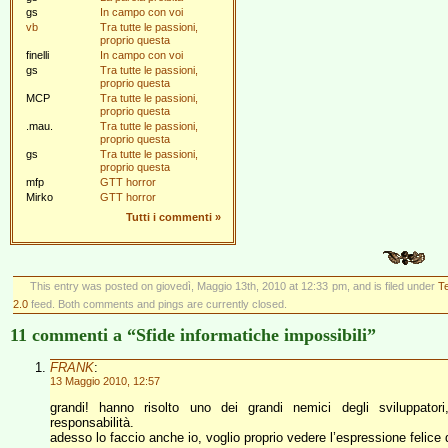
gs
In campo con voi
vb
Tra tutte le passioni,
proprio questa
finelli
In campo con voi
gs
Tra tutte le passioni,
proprio questa
MCP
Tra tutte le passioni,
proprio questa
.mau.
Tra tutte le passioni,
proprio questa
gs
Tra tutte le passioni,
proprio questa
mfp
GTT horror
Mirko
GTT horror
Tutti i commenti
»
This entry was posted on giovedì, Maggio 13th, 2010 at 12:33 pm, and is filed under
T
2.0
feed. Both comments and pings are currently closed.
11 commenti a “Sfide informatiche impossibili”
FRANK
:
13 Maggio 2010, 12:57
grandi! hanno risolto uno dei grandi nemici degli sviluppatori
responsabilità.
adesso lo faccio anche io, voglio proprio vedere l’espressione felice