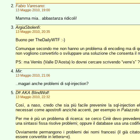
Fabio Varesano
:
13 Maggio 2010, 19:00
Mamma mia.. abbastanza ridicoli!
ArgiaSbolenfi
:
13 Maggio 2010, 20:35
Buono per TheDailyWTF :-)
Comunque secondo me non hanno un problema di encoding ma di quer
non vogliono convertirlo o sviluppare una soluzione che consenta il ma
PS: ma Verrès (Valle D’Aosta) lo dovrei cercare scrivendo “verre’s” ? 
Mir
:
13 Maggio 2010, 21:06
..magari anche problemi di sql-injection?
D# AKA BlindWolf
:
13 Maggio 2010, 22:32
Così, a naso, credo che sia più facile prevenire la sql-injection
e
necessari come apostrofi anzichè accenti, per esempio in
Palazzolo 
Per me è più un problema di ricerca: se cerco Ciriè devo prevedere 
una sintassi fissa risolve problemi; oppure il database usa una codif
Ovviamente permangono i problemi dei nomi francesi (il già citato
essere convertite in lettera+e).