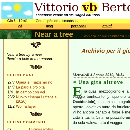
Fasendse vëdde an sla Ragnà dal 1995
Giò 6 - 10:41
Cerea, përson-a sconòssua!
cà
blog
përsonal
atività
Near a tree
ovvero come rovinarsi una 
Archivio per il g
Near a tree by a river
there's a hole in the ground
Mercoledì 4 Agosto 2010, 16:54
ULTIMI POST
Una gita altrove
27/7
Opera sì, nazismo no
E
14/7
La parola proibita
ra quasi mezzogiorno e la 
1/4
In campo con voi
viaggio terrificante (cinque ore 
23/2
Nuovo cinema Luftansia
(2026)
Occidentale
), macchina fotogra
11/2
Wormslayer
aperto l’obiettivo tanto da bruciar
vi ho ancora parlato e forse è me
zitta zitta, la Cina ha piazzato u
ULTIMI COMMENTI
da sola valeva tutto il viaggio.
gs
La parola proibita