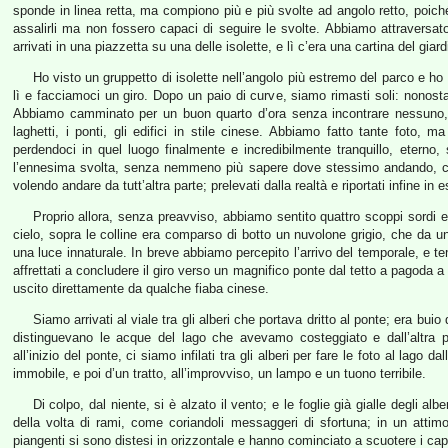
sponde in linea retta, ma compiono più e più svolte ad angolo retto, poich
assalirli ma non fossero capaci di seguire le svolte. Abbiamo attraversato 
arrivati in una piazzetta su una delle isolette, e lì c’era una cartina del giard
Ho visto un gruppetto di isolette nell’angolo più estremo del parco e ho d
lì e facciamoci un giro. Dopo un paio di curve, siamo rimasti soli: nonostan
Abbiamo camminato per un buon quarto d’ora senza incontrare nessuno, s
laghetti, i ponti, gli edifici in stile cinese. Abbiamo fatto tante foto
perdendoci in quel luogo finalmente e incredibilmente tranquillo, eterno,
l’ennesima svolta, senza nemmeno più sapere dove stessimo andando, ci s
volendo andare da tutt’altra parte; prelevati dalla realtà e riportati infine in 
Proprio allora, senza preavviso, abbiamo sentito quattro scoppi sordi e
cielo, sopra le colline era comparso di botto un nuvolone grigio, che da 
una luce innaturale. In breve abbiamo percepito l’arrivo del temporale, e
affrettati a concludere il giro verso un magnifico ponte dal tetto a pagoda a 
uscito direttamente da qualche fiaba cinese.
Siamo arrivati al viale tra gli alberi che portava dritto al ponte; era buio
distinguevano le acque del lago che avevamo costeggiato e dall’altra p
all’inizio del ponte, ci siamo infilati tra gli alberi per fare le foto al lago da
immobile, e poi d’un tratto, all’improvviso, un lampo e un tuono terribile.
Di colpo, dal niente, si è alzato il vento; e le foglie già gialle degli a
della volta di rami, come coriandoli messaggeri di sfortuna; in un attimo s
piangenti si sono distesi in orizzontale e hanno cominciato a scuotere i capel