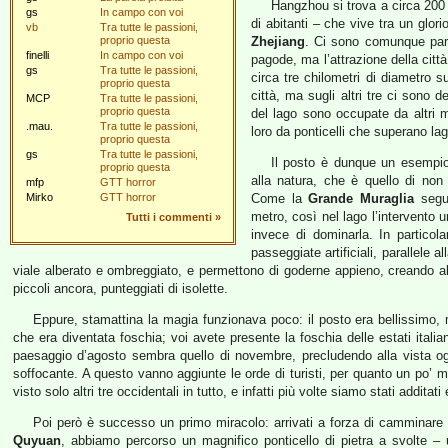
Hangzhou si trova a circa 200 
gs
In campo con voi
di abitanti – che vive tra un glor
vb
Tra tutte le passioni,
proprio questa
Zhejiang
. Ci sono comunque pare
finelli
In campo con voi
pagode, ma l’attrazione della citt
gs
Tra tutte le passioni,
circa tre chilometri di diametro su
proprio questa
città, ma sugli altri tre ci sono 
MCP
Tra tutte le passioni,
proprio questa
del lago sono occupate da altri mo
.mau.
Tra tutte le passioni,
loro da ponticelli che superano laghe
proprio questa
gs
Tra tutte le passioni,
Il posto è dunque un esempio m
proprio questa
alla natura, che è quello di non
mfp
GTT horror
Mirko
GTT horror
Come la
Grande Muraglia
segue
metro, così nel lago l’intervento 
Tutti i commenti
»
invece di dominarla. In particola
passeggiate artificiali, parallele a
viale alberato e ombreggiato, e permettono di goderne appieno, creando al 
piccoli ancora, punteggiati di isolette.
Eppure, stamattina la magia funzionava poco: il posto era bellissimo,
che era diventata foschia; voi avete presente la foschia delle estati italia
paesaggio d’agosto sembra quello di novembre, precludendo alla vista o
soffocante. A questo vanno aggiunte le orde di turisti, per quanto un po
visto solo altri tre occidentali in tutto, e infatti più volte siamo stati additati
Poi però è successo un primo miracolo: arrivati a forza di camminare n
Quyuan
, abbiamo percorso un magnifico ponticello di pietra a svolte – 