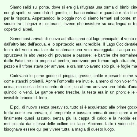
Siamo saliti sul ponte, dove si era già rifugiata una torma di bimbi c
noi gli spiriti; si sono dati di gomito, ci hanno indicati e guardati e alla fi
per la risposta. Aspettandoci la pioggia non ci siamo fermati sul ponte, ma
sicuro tra i negozi e i ristoranti, invece che insistere su una lingua di te
coperta di alberi.
Siamo così arrivati di nuovo ad affacciarci sul lago principale; il vento
dall’altro lato dell’acqua, e lo spettacolo era incredibile. Il Lago Occide
forza del vento era tale da scatenare una vera mareggiata. L’acqua era
spruzzava in alto verso chi provasse a passare; le barche che normalmente 
delle Fate
che sta proprio al centro, correvano per tornare agli attracchi
pezzo e il tifone stava per arrivare, e ora non volavano solo più le foglie m
Cadevano le prime gocce di pioggia, grosse, calde e pesanti come sol
come stanchi proiettili. Aprire l’ombrello era inutile, a meno di non voler f
unica, era quella dello scontro di cieli; un attimo arrivava una folata d’ar
quindici o venti. Le gambe erano fresche, la testa era in un phon; e le 
invisibile braccio di ferro.
E poi, di nuovo senza preavviso, tutto si è acquietato; alle prime gocc
fretta come era arrivato, il temporale è passato prima di cominciare a es
finalmente quasi azzurro, senza più la cappa di caldo e la nebbia est
moltiplicata dai riflessi delle colline sul lago. Abbiamo fatto i video d
bisognava essere qui per vivere tutta la magia di questo luogo.