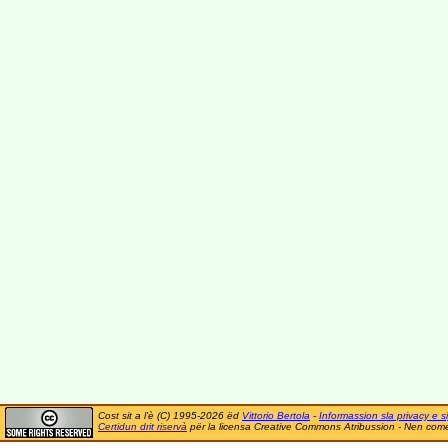
Cost sit a l'è (C) 1995-2026 ëd
Vittorio Bertola
-
Informassion sla privacy e si
Certidun drit riservà
për la licensa Creative Commons Atribussion - Nen comer