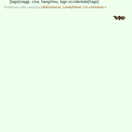
[tags]viaggi, cina, hangzhou, lago occidentale[/tags]
Pubblicato nella categoria
Life&Universe
,
LonelyPlanet
|
Un commento »