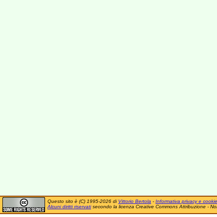
Questo sito è (C) 1995-2026 di
Vittorio Bertola
-
Informativa privacy e cooki
Alcuni diritti riservati
secondo la licenza Creative Commons Attribuzione - No