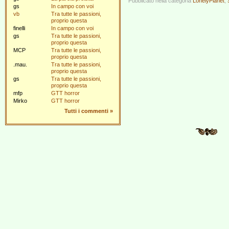
Pubblicato nella categoria
LonelyPlanet
,
gs
In campo con voi
vb
Tra tutte le passioni,
proprio questa
finelli
In campo con voi
gs
Tra tutte le passioni,
proprio questa
MCP
Tra tutte le passioni,
proprio questa
.mau.
Tra tutte le passioni,
proprio questa
gs
Tra tutte le passioni,
proprio questa
mfp
GTT horror
Mirko
GTT horror
Tutti i commenti
»