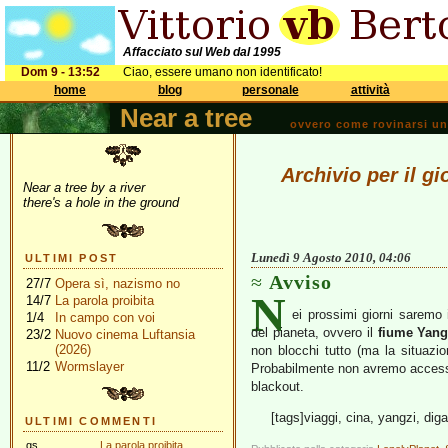
Affacciato sul Web dal 1995
Dom 9 - 13:52
Ciao, essere umano non identificato!
home
blog
personale
attività
Near a tree
ovvero come rovinarsi una 
Archivio per il g
Near a tree by a river
there's a hole in the ground
Lunedì 9 Agosto 2010, 04:06
ULTIMI POST
Avviso
27/7
Opera sì, nazismo no
N
14/7
La parola proibita
ei prossimi giorni saremo 
1/4
In campo con voi
del pianeta, ovvero il
fiume Yang
23/2
Nuovo cinema Luftansia
(2026)
non blocchi tutto (ma la situazi
11/2
Wormslayer
Probabilmente non avremo accesso
blackout.
[tags]viaggi, cina, yangzi, diga
ULTIMI COMMENTI
gs
La parola proibita