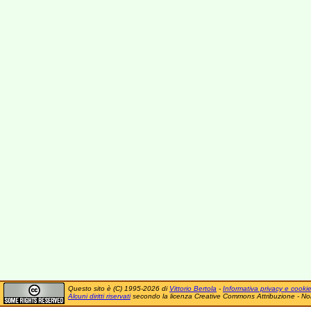
Questo sito è (C) 1995-2026 di
Vittorio Bertola
-
Informativa privacy e cooki
Alcuni diritti riservati
secondo la licenza Creative Commons Attribuzione - No