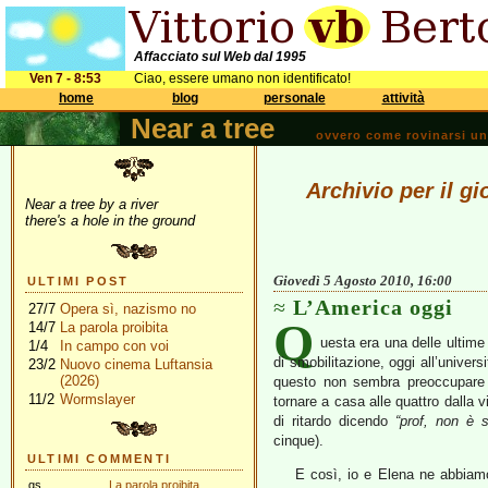
Affacciato sul Web dal 1995
Ven 7 - 8:53
Ciao, essere umano non identificato!
home
blog
personale
attività
Near a tree
ovvero come rovinarsi una 
Archivio per il g
Near a tree by a river
there's a hole in the ground
Giovedì 5 Agosto 2010, 16:00
ULTIMI POST
L’America oggi
27/7
Opera sì, nazismo no
Q
14/7
La parola proibita
uesta era una delle ulti
1/4
In campo con voi
di smobilitazione, oggi all’univer
23/2
Nuovo cinema Luftansia
(2026)
questo non sembra preoccupare gr
11/2
Wormslayer
tornare a casa alle quattro dalla v
di ritardo dicendo
“prof, non è s
cinque).
ULTIMI COMMENTI
E così, io e Elena ne abbiam
gs
La parola proibita