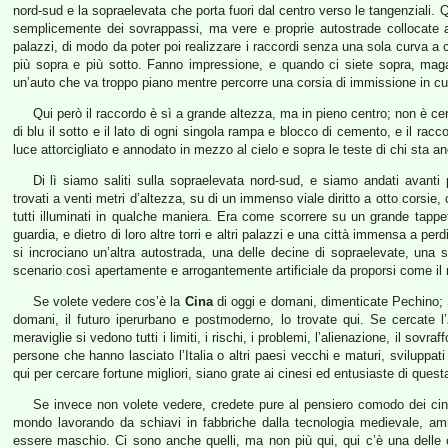
nord-sud e la sopraelevata che porta fuori dal centro verso le tangenziali.
semplicemente dei sovrappassi, ma vere e proprie autostrade collocate ad 
palazzi, di modo da poter poi realizzare i raccordi senza una sola curva a 
più sopra e più sotto. Fanno impressione, e quando ci siete sopra, magar
un’auto che va troppo piano mentre percorre una corsia di immissione in cu
Qui però il raccordo è sì a grande altezza, ma in pieno centro; non è ce
di blu il sotto e il lato di ogni singola rampa e blocco di cemento, e il ra
luce attorcigliato e annodato in mezzo al cielo e sopra le teste di chi sta anc
Di lì siamo saliti sulla sopraelevata nord-sud, e siamo andati avanti 
trovati a venti metri d’altezza, su di un immenso viale diritto a otto corsie,
tutti illuminati in qualche maniera. Era come scorrere su un grande tappeto
guardia, e dietro di loro altre torri e altri palazzi e una città immensa a perd
si incrociano un’altra autostrada, una delle decine di sopraelevate, una
scenario così apertamente e arrogantemente artificiale da proporsi come il
Se volete vedere cos’è la
Cina
di oggi e domani, dimenticate Pechino; 
domani, il futuro iperurbano e postmoderno, lo trovate qui. Se cercate l’
meraviglie si vedono tutti i limiti, i rischi, i problemi, l’alienazione, il sovra
persone che hanno lasciato l’Italia o altri paesi vecchi e maturi, sviluppati
qui per cercare fortune migliori, siano grate ai cinesi ed entusiaste di questa
Se invece non volete vedere, credete pure al pensiero comodo dei cine
mondo lavorando da schiavi in fabbriche dalla tecnologia medievale, a
essere maschio. Ci sono anche quelli, ma non più qui, qui c’è una delle 