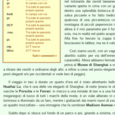
nel ristorante dei ravioli taiwane
gs
In campo con voi
variante aperta in cima con un ga
vb
Tra tutte le passioni,
proprio questa
dentro una splendida bistecca di
finelli
In campo con voi
salsa piccante e ho fatto tredic
gs
Tra tutte le passioni,
qualcosa di una piccantezza co
proprio questa
montagna di piccoli peperoncini
MCP
Tra tutte le passioni,
proprio questa
allora è il mio parametro per il f
.mau.
Tra tutte le passioni,
soia, ma in realtà nel piatto acqui
proprio questa
Alla fine ho bevuto la zuppa
gs
Tra tutte le passioni,
bruciavano le labbra; ma ne è val
proprio questa
mfp
GTT horror
Mirko
GTT horror
Così siamo usciti, con un vag
abortito subito per via dell’enne
Tutti i commenti
»
caramelle). Allora abbiamo fermato
prima al
Museo di Shanghai
a ve
a ritirare dei vestiti e ordinarne degli altri, e infine a cena nel posto eleg
posti eleganti e/o per occidentali si vede ben di peggio).
Il viaggio in taxi è durato un quarto d’ora ed è stato altrettanto bel
Huaihai Lu
, che è una delle vie eleganti di Shanghai; di notte (erano le ot
vasche le
Porsche
e le
Ferrari
, in mezzo a una miriade di taxi e a una fol
meganegozi di lusso di tutti i marchi della moda; è un viale alberato in 
luminose e illuminato da un faro, mentre i grattacieli dai marmi nuovi di z
un quadro mozzafiato – una immagine che fa sembrare
Madison Avenue
r
Subito dopo si sbuca sul fondo di un parco e poi, girando a sinistra, c