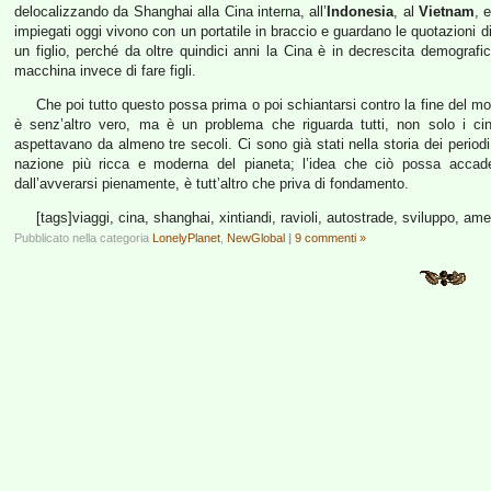
delocalizzando da Shanghai alla Cina interna, all’
Indonesia
, al
Vietnam
, 
impiegati oggi vivono con un portatile in braccio e guardano le quotazioni di 
un figlio, perché da oltre quindici anni la Cina è in decrescita demograf
macchina invece di fare figli.
Che poi tutto questo possa prima o poi schiantarsi contro la fine del mon
è senz’altro vero, ma è un problema che riguarda tutti, non solo i ci
aspettavano da almeno tre secoli. Ci sono già stati nella storia dei periodi
nazione più ricca e moderna del pianeta; l’idea che ciò possa accad
dall’avverarsi pienamente, è tutt’altro che priva di fondamento.
[tags]viaggi, cina, shanghai, xintiandi, ravioli, autostrade, sviluppo, ame
Pubblicato nella categoria
LonelyPlanet
,
NewGlobal
|
9 commenti »