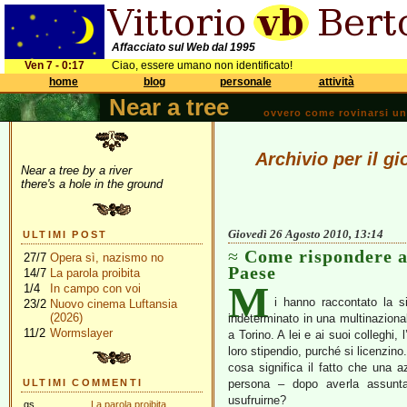
Affacciato sul Web dal 1995
Ven 7 - 0:17
Ciao, essere umano non identificato!
home
blog
personale
attività
Near a tree
ovvero come rovinarsi una 
Archivio per il g
Near a tree by a river
there's a hole in the ground
Giovedì 26 Agosto 2010, 13:14
ULTIMI POST
Come rispondere a 
27/7
Opera sì, nazismo no
Paese
14/7
La parola proibita
M
1/4
In campo con voi
i hanno raccontato la 
23/2
Nuovo cinema Luftansia
(2026)
indeterminato in una multinazion
11/2
Wormslayer
a Torino. A lei e ai suoi colleghi,
loro stipendio, purché si licenzin
cosa significa il fatto che una 
ULTIMI COMMENTI
persona – dopo averla assunt
usufruirne?
gs
La parola proibita