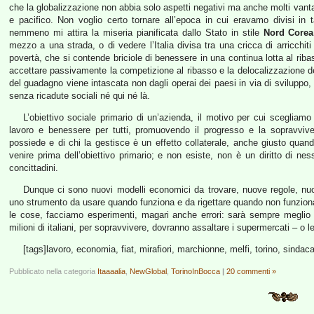
che la globalizzazione non abbia solo aspetti negativi ma anche molti vanta
e pacifico. Non voglio certo tornare all’epoca in cui eravamo divisi in t
nemmeno mi attira la miseria pianificata dallo Stato in stile
Nord Corea
mezzo a una strada, o di vedere l’Italia divisa tra una cricca di arricch
povertà, che si contende briciole di benessere in una continua lotta al riba
accettare passivamente la competizione al ribasso e la delocalizzazione del
del guadagno viene intascata non dagli operai dei paesi in via di sviluppo
senza ricadute sociali né qui né là.
L’obiettivo sociale primario di un’azienda, il motivo per cui scegliam
lavoro e benessere per tutti, promuovendo il progresso e la sopravvivenz
possiede e di chi la gestisce è un effetto collaterale, anche giusto qua
venire prima dell’obiettivo primario; e non esiste, non è un diritto di nes
concittadini.
Dunque ci sono nuovi modelli economici da trovare, nuove regole, nuo
uno strumento da usare quando funziona e da rigettare quando non funzion
le cose, facciamo esperimenti, magari anche errori: sarà sempre meglio
milioni di italiani, per sopravvivere, dovranno assaltare i supermercati – o le
[tags]lavoro, economia, fiat, mirafiori, marchionne, melfi, torino, sindaca
Pubblicato nella categoria
Itaaaalia
,
NewGlobal
,
TorinoInBocca
|
20 commenti »