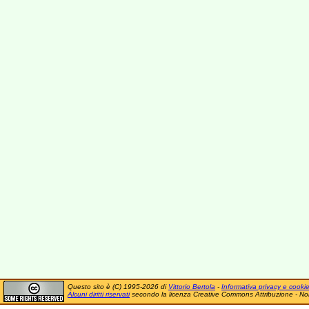
Questo sito è (C) 1995-2026 di
Vittorio Bertola
-
Informativa privacy e cooki
Alcuni diritti riservati
secondo la licenza Creative Commons Attribuzione - No