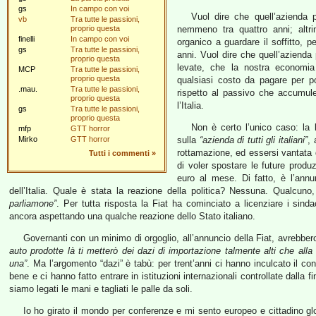
gs
In campo con voi
Vuol dire che quell’azienda
vb
Tra tutte le passioni,
proprio questa
nemmeno tra quattro anni; altr
finelli
In campo con voi
organico a guardare il soffitto, pe
gs
Tra tutte le passioni,
anni. Vuol dire che quell’azienda
proprio questa
levate, che la nostra economia
MCP
Tra tutte le passioni,
proprio questa
qualsiasi costo da pagare per po
.mau.
Tra tutte le passioni,
rispetto al passivo che accumule
proprio questa
l’Italia.
gs
Tra tutte le passioni,
proprio questa
Non è certo l’unico caso: la
mfp
GTT horror
Mirko
GTT horror
sulla
“azienda di tutti gli italiani”
, 
rottamazione, ed essersi vantata d
Tutti i commenti
»
di voler spostare le future produ
euro al mese. Di fatto, è l’annun
dell’Italia. Quale è stata la reazione della politica? Nessuna. Qualcu
parliamone”
. Per tutta risposta la Fiat ha cominciato a licenziare i sinda
ancora aspettando una qualche reazione dello Stato italiano.
Governanti con un minimo di orgoglio, all’annuncio della Fiat, avrebber
auto prodotte là ti metterò dei dazi di importazione talmente alti che alla 
una”
. Ma l’argomento “dazi” è tabù: per trent’anni ci hanno inculcato il
bene e ci hanno fatto entrare in istituzioni internazionali controllate dalla fi
siamo legati le mani e tagliati le palle da soli.
Io ho girato il mondo per conferenze e mi sento europeo e cittadino g