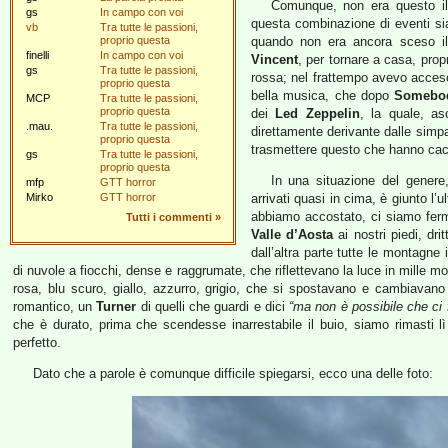
Comunque, non era questo il
gs
In campo con voi
questa combinazione di eventi sia
vb
Tra tutte le passioni,
proprio questa
quando non era ancora sceso il 
finelli
In campo con voi
Vincent
, per tornare a casa, pro
gs
Tra tutte le passioni,
rossa; nel frattempo avevo acce
proprio questa
bella musica, che dopo
Somebod
MCP
Tra tutte le passioni,
proprio questa
dei
Led Zeppelin
, la quale, a
.mau.
Tra tutte le passioni,
direttamente derivante dalle simpa
proprio questa
trasmettere questo che hanno ca
gs
Tra tutte le passioni,
proprio questa
In una situazione del gener
mfp
GTT horror
Mirko
GTT horror
arrivati quasi in cima, è giunto l
abbiamo accostato, ci siamo ferm
Tutti i commenti
»
Valle d’Aosta
ai nostri piedi, dri
dall’altra parte tutte le montagne 
di nuvole a fiocchi, dense e raggrumate, che riflettevano la luce in mille m
rosa, blu scuro, giallo, azzurro, grigio, che si spostavano e cambiavan
romantico, un
Turner
di quelli che guardi e dici
“ma non è possibile che ci 
che è durato, prima che scendesse inarrestabile il buio, siamo rimasti 
perfetto.
Dato che a parole è comunque difficile spiegarsi, ecco una delle foto: