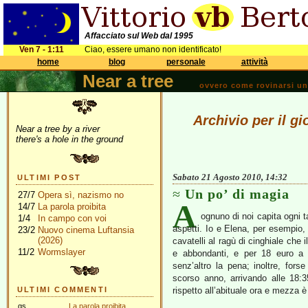
Affacciato sul Web dal 1995
Ven 7 - 1:11
Ciao, essere umano non identificato!
home
blog
personale
attività
Near a tree
ovvero come rovinarsi una 
Archivio per il g
Near a tree by a river
there's a hole in the ground
Sabato 21 Agosto 2010, 14:32
ULTIMI POST
Un po’ di magia
27/7
Opera sì, nazismo no
A
14/7
La parola proibita
ognuno di noi capita ogni
1/4
In campo con voi
aspetti. Io e Elena, per esempio, 
23/2
Nuovo cinema Luftansia
(2026)
cavatelli al ragù di cinghiale che 
11/2
Wormslayer
e abbondanti, e per 18 euro a
senz’altro la pena; inoltre, fors
scorso anno, arrivando alle 18:
ULTIMI COMMENTI
rispetto all’abituale ora e mezza 
gs
La parola proibita