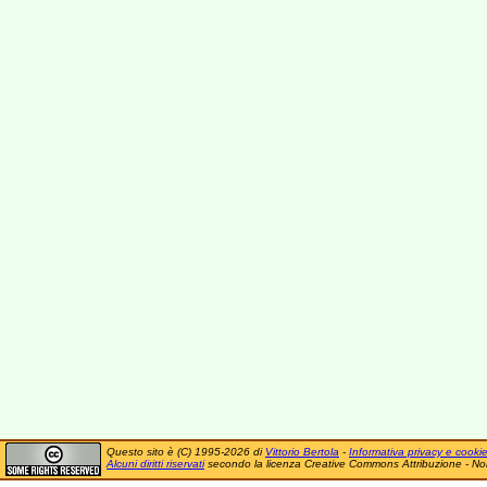
Questo sito è (C) 1995-2026 di
Vittorio Bertola
-
Informativa privacy e cooki
Alcuni diritti riservati
secondo la licenza Creative Commons Attribuzione - No