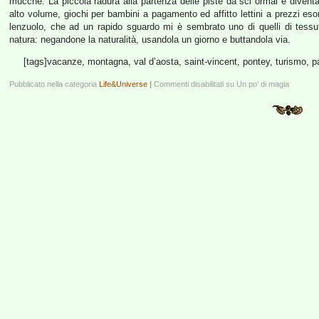
mucche. La piccola radura alla partenza delle piste da sci ormai è divent
alto volume, giochi per bambini a pagamento ed affitto lettini a prezzi esor
lenzuolo, che ad un rapido sguardo mi è sembrato uno di quelli di tessut
natura: negandone la naturalità, usandola un giorno e buttandola via.
[tags]vacanze, montagna, val d’aosta, saint-vincent, pontey, turismo, pan
Pubblicato nella categoria
Life&Universe
|
Commenti disabilitati
su Un po’ di magia