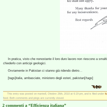
In pratica, visto che nonostante il loro duro lavoro non riescono a smalt
chiederlo con anticipi geologici.
Ovviamente in Pakistan ci stanno già ridendo dietro…
[tags]italia, ambasciate, ministero degli esteri, pakistan[/tags]
This entry was posted on martedì, Ottobre 26th, 2010 at 6:19 pm, and is filed under
I
feed. Both comments and pings are currently closed.
2 commenti a “Efficienza italiana”