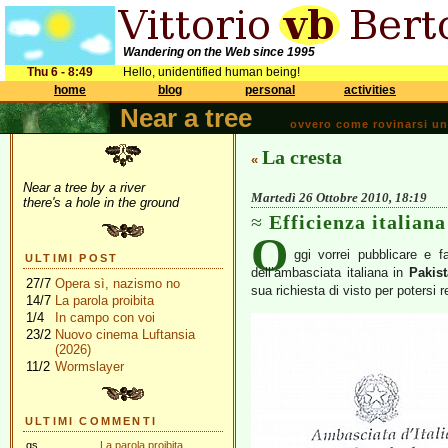
Wandering on the Web since 1995
Thu 6 - 8:49
Hello, unidentified human being!
home
blog
personal
activities
Near a tree
ovvero come rovinarsi una 
La cresta
«
Near a tree by a river
Martedì 26 Ottobre 2010, 18:19
there's a hole in the ground
Efficienza italiana
O
ggi vorrei pubblicare e f
ULTIMI POST
dell’ambasciata italiana in
Pakis
27/7
Opera sì, nazismo no
sua richiesta di visto per potersi 
14/7
La parola proibita
1/4
In campo con voi
23/2
Nuovo cinema Luftansia
(2026)
11/2
Wormslayer
ULTIMI COMMENTI
gs
La parola proibita