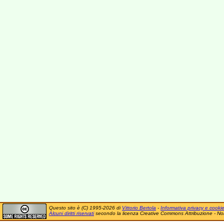
Questo sito è (C) 1995-2026 di
Vittorio Bertola
-
Informativa privacy e cooki
Alcuni diritti riservati
secondo la licenza Creative Commons Attribuzione - No