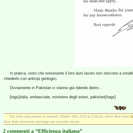
In pratica, visto che nonostante il loro duro lavoro non riescono a smalt
chiederlo con anticipi geologici.
Ovviamente in Pakistan ci stanno già ridendo dietro…
[tags]italia, ambasciate, ministero degli esteri, pakistan[/tags]
This entry was posted on martedì, Ottobre 26th, 2010 at 6:19 pm, and is filed under
I
feed. Both comments and pings are currently closed.
2 commenti a “Efficienza italiana”