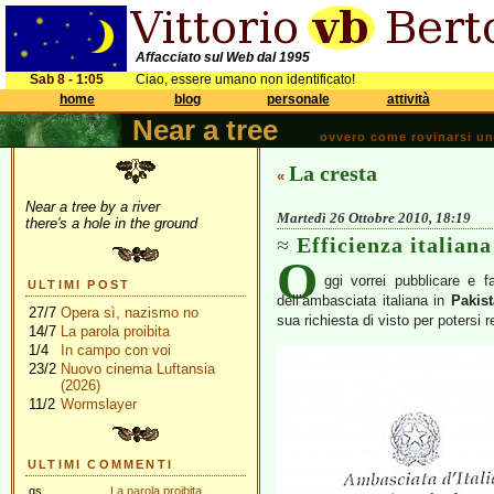
Affacciato sul Web dal 1995
Sab 8 - 1:05
Ciao, essere umano non identificato!
home
blog
personale
attività
Near a tree
ovvero come rovinarsi una 
La cresta
«
Near a tree by a river
Martedì 26 Ottobre 2010, 18:19
there's a hole in the ground
Efficienza italiana
O
ggi vorrei pubblicare e f
ULTIMI POST
dell’ambasciata italiana in
Pakis
27/7
Opera sì, nazismo no
sua richiesta di visto per potersi 
14/7
La parola proibita
1/4
In campo con voi
23/2
Nuovo cinema Luftansia
(2026)
11/2
Wormslayer
ULTIMI COMMENTI
gs
La parola proibita