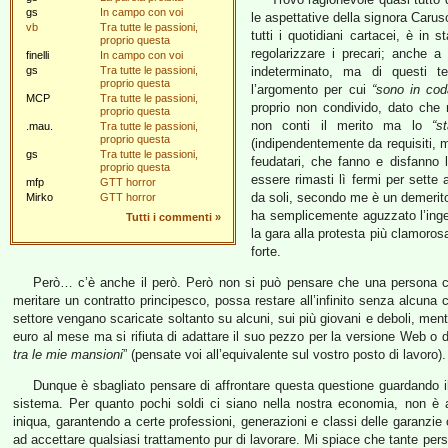
gs
In campo con voi
le aspettative della signora Carus
vb
Tra tutte le passioni,
tutti i quotidiani cartacei, è in s
proprio questa
regolarizzare i precari; anche 
finelli
In campo con voi
gs
Tra tutte le passioni,
indeterminato, ma di questi 
proprio questa
l’argomento per cui
“sono in co
MCP
Tra tutte le passioni,
proprio non condivido, dato che m
proprio questa
non conti il merito ma lo
“s
.mau.
Tra tutte le passioni,
proprio questa
(indipendentemente da requisiti, m
gs
Tra tutte le passioni,
feudatari, che fanno e disfanno l
proprio questa
essere rimasti lì fermi per sette 
mfp
GTT horror
da soli, secondo me è un demerito 
Mirko
GTT horror
ha semplicemente aguzzato l’ingeg
Tutti i commenti
»
la gara alla protesta più clamorosa
forte.
Però… c’è anche il però. Però non si può pensare che una persona ch
meritare un contratto principesco, possa restare all’infinito senza alcuna 
settore vengano scaricate soltanto su alcuni, sui più giovani e deboli, ment
euro al mese ma si rifiuta di adattare il suo pezzo per la versione Web o d
tra le mie mansioni
” (pensate voi all’equivalente sul vostro posto di lavoro).
Dunque è sbagliato pensare di affrontare questa questione guardando il
sistema. Per quanto pochi soldi ci siano nella nostra economia, non è ac
iniqua, garantendo a certe professioni, generazioni e classi delle garanzie 
ad accettare qualsiasi trattamento pur di lavorare. Mi spiace che tante pe