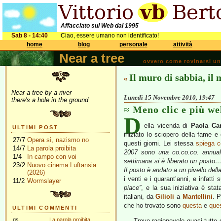
Affacciato sul Web dal 1995
Sab 8 - 14:40
Ciao, essere umano non identificato!
home
blog
personale
attività
Near a tree
ovvero come rovinarsi una 
Il muro di sabbia, il 
«
Near a tree by a river
Lunedì 15 Novembre 2010, 19:47
there's a hole in the ground
Meno clic e più we
D
ella vicenda di
Paola Ca
ULTIMI POST
iniziato lo sciopero della fame e 
27/7
Opera sì, nazismo no
questi giorni. Lei stessa
spiega c
14/7
La parola proibita
2007 sono una co.co.co. annua
1/4
In campo con voi
settimana si è liberato un posto
23/2
Nuovo cinema Luftansia
Il posto è andato a un pivello dell
(2026)
i venti e i quarant’anni, e infatt
11/2
Wormslayer
piace”
, e la sua iniziativa è st
italiani, da
Gilioli
a
Mantellini
. 
che ho trovato sono
questa
e
que
ULTIMI COMMENTI
gs
La parola proibita
Trovo ragionevole quasi tutto q