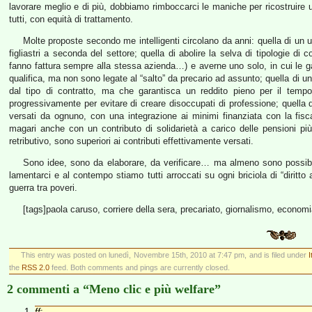
lavorare meglio e di più, dobbiamo rimboccarci le maniche per ricostruir
tutti, con equità di trattamento.
Molte proposte secondo me intelligenti circolano da anni: quella di un uni
figliastri a seconda del settore; quella di abolire la selva di tipologie di 
fanno fattura sempre alla stessa azienda…) e averne uno solo, in cui le g
qualifica, ma non sono legate al “salto” da precario ad assunto; quella di u
dal tipo di contratto, ma che garantisca un reddito pieno per il tem
progressivamente per evitare di creare disoccupati di professione; quella 
versati da ognuno, con una integrazione ai minimi finanziata con la fiscali
magari anche con un contributo di solidarietà a carico delle pensioni p
retributivo, sono superiori ai contributi effettivamente versati.
Sono idee, sono da elaborare, da verificare… ma almeno sono possibil
lamentarci e al contempo stiamo tutti arroccati su ogni briciola di “diritt
guerra tra poveri.
[tags]paola caruso, corriere della sera, precariato, giornalismo, economia,
This entry was posted on lunedì, Novembre 15th, 2010 at 7:47 pm, and is filed under
I
the
RSS 2.0
feed. Both comments and pings are currently closed.
2 commenti a “Meno clic e più welfare”
ff
: