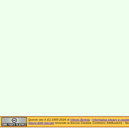
Questo sito è (C) 1995-2026 di
Vittorio Bertola
-
Informativa privacy e cooki
Alcuni diritti riservati
secondo la licenza Creative Commons Attribuzione - No